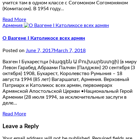
учится там в одном классе с Согомоном Согомоняном
(Комитасом). В 1954 году…
Read More
Армения
О Вазгене I Католикосе всех армян
Posted on
June 7, 2017
March 7, 2018
Вазген I Бухарестци (Վազգեն Ա Բուխարեստցի) (в миру
Левон Гарабед Абраами Палчян (Палджян) 20 сентября (3
октября) 1908, Бухарест, Королевство Румыния – 18
августа 1994 (85 лет) Вагаршапат, Армения. Верховный
Патриарх и Католикос всех армян, первоиерарх
Армянской Апостольской Церкви •Национальный Герой
Армении (28 июля 1994, за исключительные заслуги в
деле…
Read More
Leave a Reply
Your email address will not be published.
Required fields are