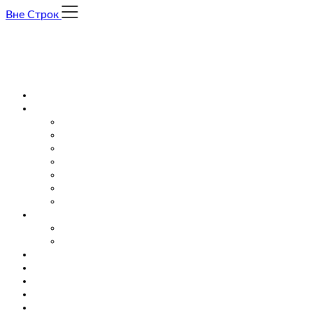
Skip
Вне Строк
to
content