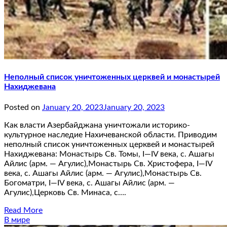
Неполный список уничтоженных церквей и монастырей
Нахиджевана
Posted on
January 20, 2023
January 20, 2023
Как власти Азербайджана уничтожали историко-
культурное наследие Нахичеванской области. Приводим
неполный список уничтоженных церквей и монастырей
Нахиджевана: Монастырь Св. Томы, I—IV века, с. Ашагы
Айлис (арм. — Агулис),Монастырь Св. Христофера, I—IV
века, с. Ашагы Айлис (арм. — Агулис),Монастырь Св.
Богоматри, I—IV века, с. Ашагы Айлис (арм. —
Агулис),Церковь Св. Минаса, с….
Read More
В мире