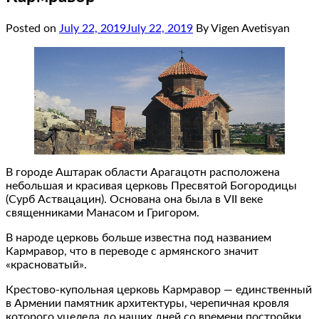
Posted on
July 22, 2019
July 22, 2019
By Vigen Avetisyan
В городе Аштарак области Арагацотн расположена
небольшая и красивая церковь Пресвятой Богородицы
(Сурб Аствацацин). Основана она была в VII веке
священниками Манасом и Григором.
В народе церковь больше известна под названием
Кармравор, что в переводе с армянского значит
«красноватый».
Крестово-купольная церковь Кармравор — единственный
в Армении памятник архитектуры, черепичная кровля
которого уцелела до наших дней со времени постройки.