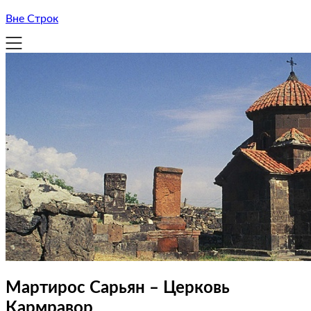
Вне Строк
Мартирос Сарьян – Церковь
Кармравор