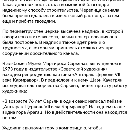
Такая долговечность стала возможной благодаря
надежному способу строительства. Черепица сначала
была прочно вдавлена в известковый раствор, а затем
еще и прибита гвоздями.
По периметру стен церкви высечена надпись, в которой
говорится о жителях села, на чьи пожертвования она
была построена. В надписи также идет речь и о
трудностях, с которыми пришлось столкнуться при
сооружении оросительного канала.
В альбоме «Музей Мартироса Сарьяна», выпущенном в
1973 году в издательстве «Советский художник»,
находим репродукцию картины «Аштарак. Церковь VII
века Кармравор». В предисловии к нему Шаэн Хачатрян,
исследователь творчества Сарьяна, пишет про эту работу
художника:
«В возрасте 76 лет Сарьян в один сеанс написал пейзаж
„Аштарак. Церковь VII века Кармравор“. На заднем плане
видна гора Арагац. Но в действительности она находится
не там.
Художник включил гору в композицию, чтобы