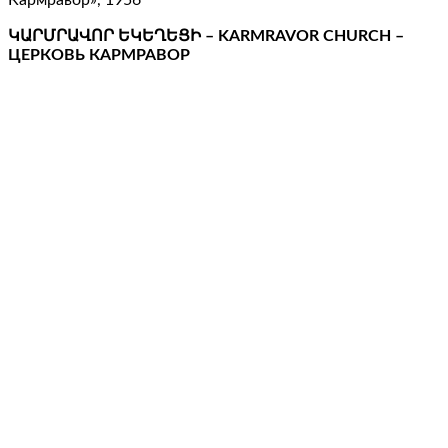
ԿԱՐՄՐԱՎՈՐ ԵԿԵՂԵՑԻ – KARMRAVOR CHURCH –
ЦЕРКОВЬ КАРМРАВОР