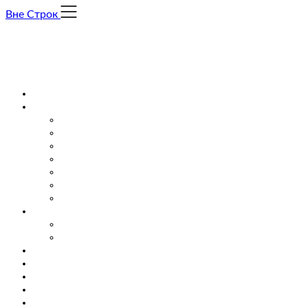
Skip
Вне Строк
to
content