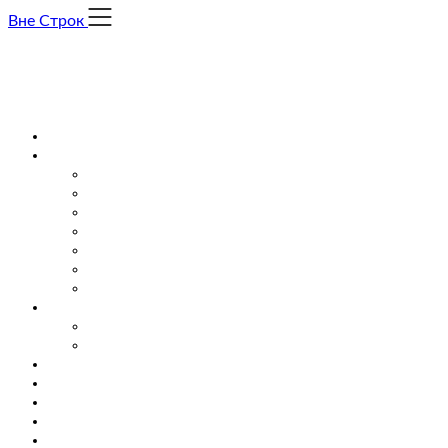
Skip
Вне Строк
to
content