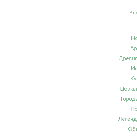
Вн
Но
Ар
Древня
Ис
Ку
Церкв
Город
Пр
Легенд
Об