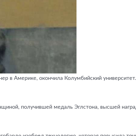
р в Америке, окончила Колумбийский университет. 
щиной, получившей медаль Эглстона, высшей награ
нгобардо изобрел технологию, которая повысила то