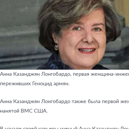
Анна Казанджян Лонгобардо, первая женщина-инжене
переживших Геноцид армян.
Анна Казанджян Лонгобардо также была первой жен
нанятой ВМС США.
В начале своей карьеры ученый Анна Казанджян Ло