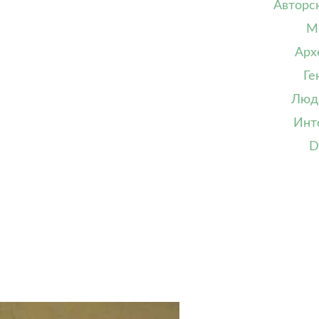
Авторс
М
Арх
Ге
Люд
Инт
D