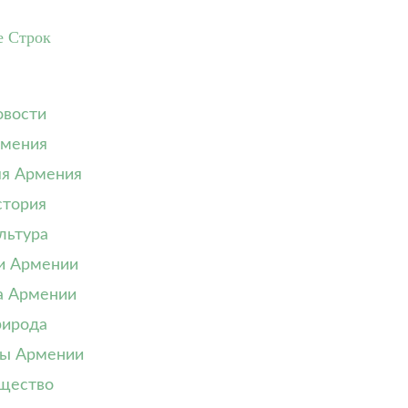
е Строк
вости
мения
я Армения
тория
льтура
и Армении
а Армении
ирода
ы Армении
щество