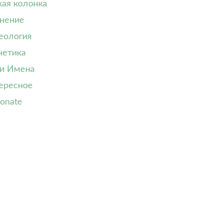
кая колонка
нение
еология
нетика
и Имена
ересное
onate