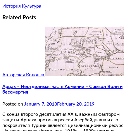
История
Культура
Related Posts
Авторская Колонка
Арцах – Неотделимая часть Армении – Символ Воли и
бессмертия
Posted on
January 7, 2018
February 20, 2019
С конца второго десятилетия XX в. важным фактором
защиты Арцаха против агрессии Азербайджана и его
покровителя Турции является цивилизационный ресурс.
На своих съездах (втор. пол. 1918г. – 1920г.) армяне