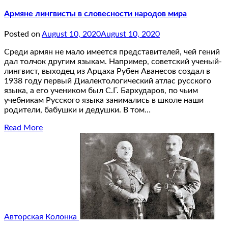
Армяне лингвисты в словесности народов мира
Posted on
August 10, 2020
August 10, 2020
Среди армян не мало имеется представителей, чей гений
дал толчок другим языкам. Например, советский ученый-
лингвист, выходец из Арцаха Рубен Аванесов создал в
1938 году первый Диалектологический атлас русского
языка, а его учеником был С.Г. Бархударов, по чьим
учебникам Русского языка занимались в школе наши
родители, бабушки и дедушки. В том…
Read More
Авторская Колонка