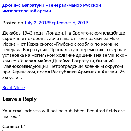
Джеймс Багратуни – Генерал-майор Русской
императорской армии
Posted on
July 2, 2018
September 6, 2019
Декабрь 1943 года, Лондон. На Бромтонском кладбище
скромные похороны. Зачитывают телеграмму из Нью-
Йорка – от Керенского: «Глубоко скорблю по кончине
генерала Багратуни». Прощальную церемонию завершает
установка на могильном холмике дощечки на английском
языке: «Генерал-майор Джеймс Багратуни, бывший
Главнокомандующий Петроградским военным округом
при Керенском, посол Республики Армения в Англии. 25
августа…
Read More
Leave a Reply
Your email address will not be published.
Required fields are
marked
*
Comment
*