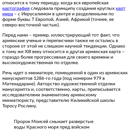
относится к тому периоду, когда вся европейская
картография
следовала принципу создания круглых
карт
мира
– с Иерусалимом в центре и разделенными по
форме буквы Т Европой, Азией, Африкой (точнее, ее
северо-восточной частью).
Перед нами – пример, иллюстрирующий тот факт, что
армянские ученые и переписчики также не остались в
стороне от этой не слишком научной тенденции. Однако
к тому же XIII веку относится и другая армянская карта –
гораздо более прогрессивная для своего времени и
высокохудожественная по отделке.
Речь идет о миниатюре, помещенной в один из армянских
манускриптов 1286-го года (под номером 979 в
Матенадаране). Авторство художественной отделки
манускрипта и, соответственно, карты, приписывается
исследователями знаменитому армянскому
миниатюристу, представителю Киликийской школы
Торосу Рослину.
Пророк Моисей смыкает разверстые
воды Красного моря пред войском