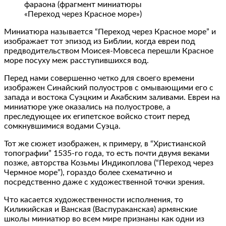
фараона (фрагмент миниатюры
«Переход через Красное море»)
Миниатюра называется “Переход через Красное море” и
изображает тот эпизод из Библии, когда евреи под
предводительством Моисея-Мовсеса перешли Красное
море посуху меж расступившихся вод.
Перед нами совершенно четко для своего времени
изображен Синайский полуостров с омывающими его с
запада и востока Суэцким и Акабским заливами. Евреи на
миниатюре уже оказались на полуострове, а
преследующее их египетское войско стоит перед
сомкнувшимися водами Суэца.
Тот же сюжет изображен, к примеру, в “Христианской
топографии” 1535-го года, то есть почти двумя веками
позже, авторства Козьмы Индикоплова (“Переход через
Чермное море”), гораздо более схематично и
посредственно даже с художественной точки зрения.
Что касается художественности исполнения, то
Киликийская и Ванская (Васпураканская) армянские
школы миниатюр во всем мире признаны как одни из