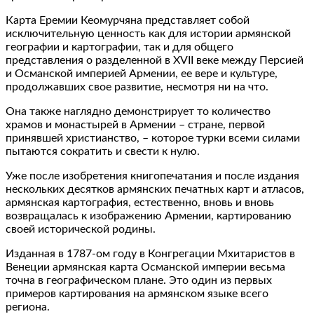
Карта Еремии Кеомурчяна представляет собой
исключительную ценность как для истории армянской
географии и картографии, так и для общего
представления о разделенной в XVII веке между Персией
и Османской империей Армении, ее вере и культуре,
продолжавших свое развитие, несмотря ни на что.
Она также наглядно демонстрирует то количество
храмов и монастырей в Армении – стране, первой
принявшей христианство, – которое турки всеми силами
пытаются сократить и свести к нулю.
Уже после изобретения книгопечатания и после издания
нескольких десятков армянских печатных карт и атласов,
армянская картография, естественно, вновь и вновь
возвращалась к изображению Армении, картированию
своей исторической родины.
Изданная в 1787-ом году в Конгрегации Мхитаристов в
Венеции армянская карта Османской империи весьма
точна в географическом плане. Это один из первых
примеров картирования на армянском языке всего
региона.