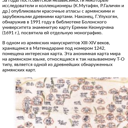
За годы постсоветской независимости некоторые
исследователи и коллекционеры (К.Мутафян, Р.Галичян и
др.) опубликовали красочные атласы с армянскими и
зарубежными древними картами. Наконец, Г.Улухогян,
обнаружив в 1991 году в библиотеке Болонского
университета знаменитую карту Еремии Кеомурчяна
(1691 г.), посвятила ей отдельную монографию.
В одном из армянских манускриптов XIII-XIV веков,
хранящемся в Матенадаране под номером 1242,
помещена интересная карта. Эта анонимная карта мира
на армянском языке, относящаяся к так называемому Т-О
типу, является одной из древнейших обнаруженных
армянских карт.