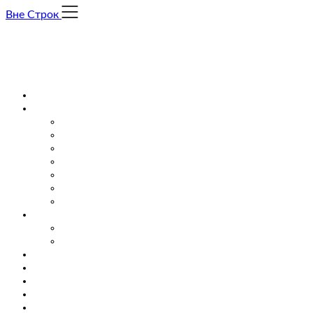
Skip
Вне Строк
to
content