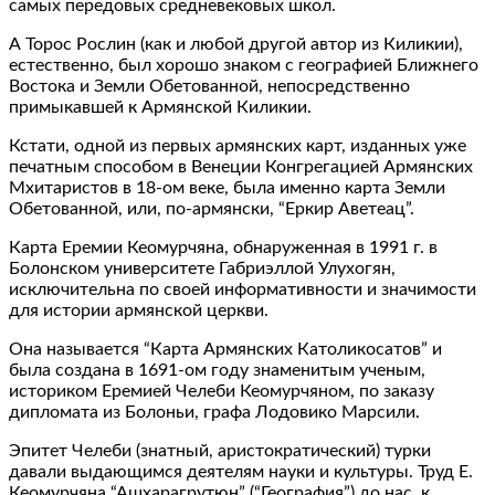
самых передовых средневековых школ.
А Торос Рослин (как и любой другой автор из Киликии),
естественно, был хорошо знаком с географией Ближнего
Востока и Земли Обетованной, непосредственно
примыкавшей к Армянской Киликии.
Кстати, одной из первых армянских карт, изданных уже
печатным способом в Венеции Конгрегацией Армянских
Мхитаристов в 18-ом веке, была именно карта Земли
Обетованной, или, по-армянски, “Еркир Аветеац”.
Карта Еремии Кеомурчяна, обнаруженная в 1991 г. в
Болонском университете Габриэллой Улухогян,
исключительна по своей информативности и значимости
для истории армянской церкви.
Она называется “Карта Армянских Католикосатов” и
была создана в 1691-ом году знаменитым ученым,
историком Еремией Челеби Кеомурчяном, по заказу
дипломата из Болоньи, графа Лодовико Марсили.
Эпитет Челеби (знатный, аристократический) турки
давали выдающимся деятелям науки и культуры. Труд Е.
Кеомурчяна “Ашхарагрутюн” (“География”) до нас, к