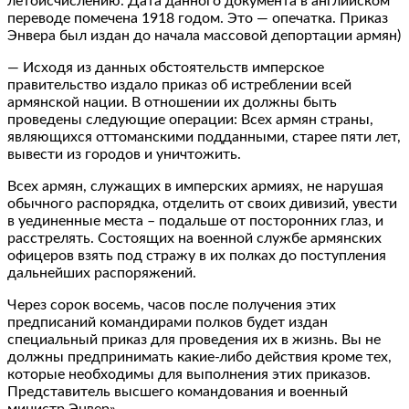
летоисчислению. Дата данного документа в английском
переводе помечена 1918 годом. Это — опечатка. Приказ
Энвера был издан до начала массовой депортации армян)
— Исходя из данных обстоятельств имперское
правительство издало приказ об истреблении всей
армянской нации. В отношении их должны быть
проведены следующие операции: Всех армян страны,
являющихся оттоманскими подданными, старее пяти лет,
вывести из городов и уничтожить.
Всех армян, служащих в имперских армиях, не нарушая
обычного распорядка, отделить от своих дивизий, увести
в уединенные места – подальше от посторонних глаз, и
расстрелять. Состоящих на военной службе армянских
офицеров взять под стражу в их полках до поступления
дальнейших распоряжений.
Через сорок восемь, часов после получения этих
предписаний командирами полков будет издан
специальный приказ для проведения их в жизнь. Вы не
должны предпринимать какие-либо действия кроме тех,
которые необходимы для выполнения этих приказов.
Представитель высшего командования и военный
министр Энвер».