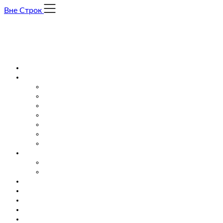
Skip
Вне Строк
to
content