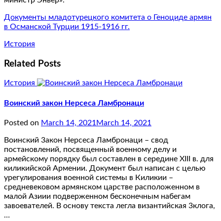
Документы младотурецкого комитета о Геноциде армян
в Османской Турции 1915-1916 гг.
История
Related Posts
История
Воинcкий закон Нерсеса Ламбронаци
Posted on
March 14, 2021
March 14, 2021
Воинский 3акон Нерсеса Ламбронаци – свод
постановлений, посвященный военному делу и
армейскому порядку был составлен в середине XIII в. для
киликийской Армении. Документ был написан с целью
урегулирования военной системы в Киликии –
средневековом армянском царстве расположенном в
малой Азиии подверженном бесконечным набегам
завоевателей. В основу текста легла византийская 3клога,
…