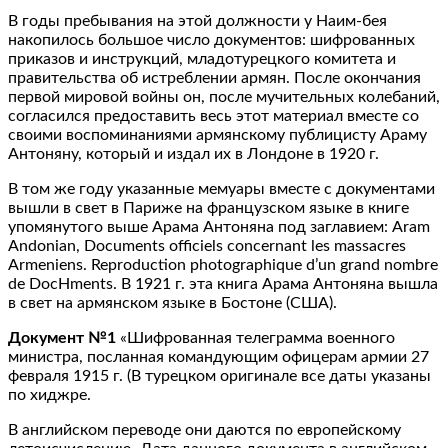
В годы пребывания на этой должности у Наим-бея
накопилось большое число документов: шифрованных
приказов и инструкций, младотурецкого комитета и
правительства об истреблении армян. После окончания
первой мировой войны он, после мучительных колебаний,
согласился предоставить весь этот материал вместе со
своими воспоминаниями армянскому публицисту Араму
Антоняну, который и издал их в Лондоне в 1920 г.
В том же году указанные мемуары вместе с документами
вышли в свет в Париже на французском языке в книге
упомянутого выше Арама Антоняна под заглавием: Aram
Andonian, Documents officiels concernant les massacres
Armeniens. Reproduction photographique d’un grand nombre
de DocHments. В 1921 г. эта книга Арама Антоняна вышла
в свет на армянском языке в Бостоне (США).
Документ №1
«Шифрованная телеграмма военного
министра, посланная командующим офицерам армии 27
февраля 1915 г. (В турецком оригинале все даты указаны
по хиджре.
В английском переводе они даются по европейскому