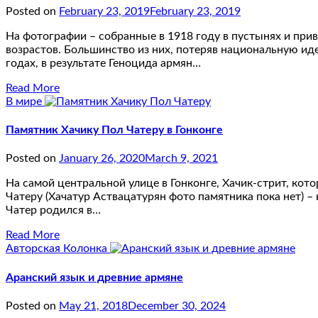
Posted on
February 23, 2019
February 23, 2019
На фотографии – собранные в 1918 году в пустынях и при
возрастов. Большинство из них, потеряв национальную иде
годах, в результате Геноцида армян…
Read More
В мире
Памятник Хачику Пол Чатеру в Гонконге
Posted on
January 26, 2020
March 9, 2021
На самой центральной улице в Гонконге, Хачик-стрит, кот
Чатеру (Хачатур Аствацатурян фото памятника пока нет) –
Чатер родился в…
Read More
Авторская Колонка
Аранский язык и древние армяне
Posted on
May 21, 2018
December 30, 2024