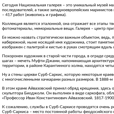
Сегодня Национальная галерея – это уникальный музей ма
последователей, а также западноевропейских маринистов 
– 417 работ (живопись и графика).
Коллекция является эталонной, она отражает все этапы тв
фотоматериалы, мемориальные вещи. Галерея – центр прит
Ее можно назвать стратегически важным объектом, ведь, 
набережной, ныне носящей имя художника, стоит памятник
изображен с палитрой и кистью в руках смотрящим вдаль 
Похоронен художник в старой части города, в ограде сре
шагах – мечеть Муфти-Джами, напоминающая архитектурны
территории, в районе Карантинного холма, находятся чет
Ну а стены церкви Сурб-Саркис, которую некоторые краев
с многочисленными хачкарами разных размеров. В 1888-м в
В этом храме Айвазовский принял обряд крещения, здесь о
скульптора Биоджоли. Он выполнен в виде саркофага, обл
«Профессор Иван Константинович Айвазовский. 1817-1900»
К сожалению, службы в Сурб-Саркисе проводятся очень ред
Сурб-Саркиса – место постоянной работы феодосийского к