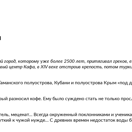
н
 город, которому уже более 2500 лет, притягивал греков, ев
говый центр Кафа, в XIV веке отстроив крепость, потом тур
 Таманского полуострова, Кубани и полуострова Крым «под 
рый разносил кофе. Ему было суждено стать не только про
ль, меценат… Всегда окруженный поклонниками и учениками
 чуткий к чужой нужде… С древних времен недостаток воды