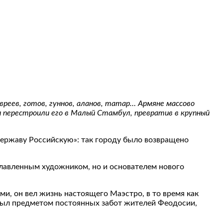
реев, готов, гуннов, аланов, татар… Армяне массово
ки перестроили его в Малый Стамбул, превратив в крупный
державу Российскую»: так городу было возвращено
славленным художником, но и основателем нового
, он вел жизнь настоящего Маэстро, в то время как
 был предметом постоянных забот жителей Феодосии,