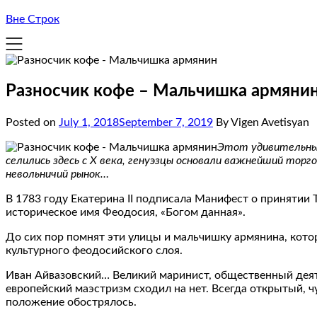
Вне Строк
Разносчик кофе – Мальчишка армяни
Posted on
July 1, 2018
September 7, 2019
By Vigen Avetisyan
Этот удивительный
селились здесь с X века, генуэзцы основали важнейший тор
невольничий рынок…
В 1783 году Екатерина II подписала Манифест о принятии
историческое имя Феодосия, «Богом данная».
До сих пор помнят эти улицы и мальчишку армянина, кото
культурного феодосийского слоя.
Иван Айвазовский… Великий маринист, общественный деяте
европейский маэстризм сходил на нет. Всегда открытый,
положение обострялось.