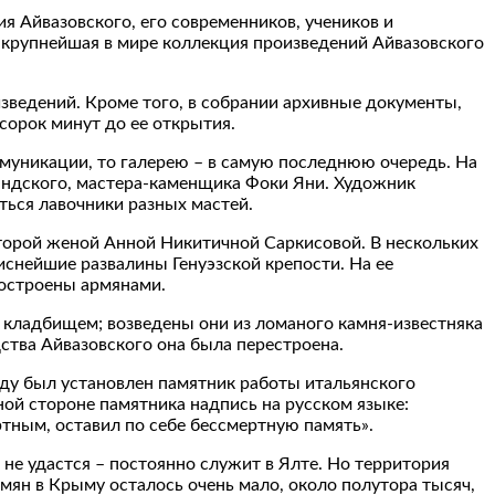
я Айвазовского, его современников, учеников и
– крупнейшая в мире коллекция произведений Айвазовского
изведений. Кроме того, в собрании архивные документы,
сорок минут до ее открытия.
ммуникации, то галерею – в самую последнюю очередь. На
ландского, мастера-каменщика Фоки Яни. Художник
ться лавочники разных мастей.
второй женой Анной Никитичной Саркисовой. В нескольких
снейшие развалины Генуэзской крепости. На ее
построены армянами.
м кладбищем; возведены они из ломаного камня-известняка
дства Айвазовского она была перестроена.
году был установлен памятник работы итальянского
ой стороне памятника надпись на русском языке:
тным, оставил по себе бессмертную память».
не удастся – постоянно служит в Ялте. Но территория
мян в Крыму осталось очень мало, около полутора тысяч,