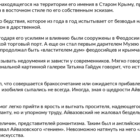
 находящегося на территории его имения в Старом Крыму, 
 в восточном стиле по его собственным эскизам.
о бедствия, которое из года в год испытывает от безводья 
 он в дарственной.
лагодаря его усилиям и влиянию были сооружены в Феодоси
ской торговый порт. А еще он стал первым дарителем Музею
и продолжал быть «властителем дум» феодосийцев и крымча
ызывать недоумения и зависти у современников. Мягко говор
альной картинной галереи Татьяна Гайдук говорит, что ис
, что совершается бракосочетание или ожидается прибавлен
а изобилия сыпались не всегда. Иногда, зная о щедрости Ай
ог легко прийти в ярость и выгнать просителя, надеющегос
анту, но и упорному труду, Айвазовский не жаловал бездел
еличин, представителей романтизма. Таким был и английск
вал Айвазовского «гением». Невозможно натянуть на него «
искусства.