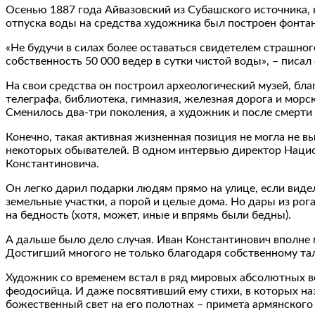
Осенью 1887 года Айвазовский из Субашского источника,
отпуска воды на средства художника был построен фонтан
«Не будучи в силах более оставаться свидетелем страшног
собственность 50 000 ведер в сутки чистой воды», – писал
На свои средства он построил археологический музей, б
телеграфа, библиотека, гимназия, железная дорога и мор
Сменилось два-три поколения, а художник и после смерт
Конечно, такая активная жизненная позиция не могла не в
некоторых обывателей. В одном интервью директор Национ
Константиновича.
Он легко дарил подарки людям прямо на улице, если видел
земельные участки, а порой и целые дома. Но дары из рог
на бедность (хотя, может, иные и впрямь были бедны).
А дальше было дело случая. Иван Константинович вполне м
Достигший многого не только благодаря собственному тал
Художник со временем встал в ряд мировых абсолютных в
феодосийца. И даже посвятивший ему стихи, в которых наз
божественный свет на его полотнах – примета армянского 