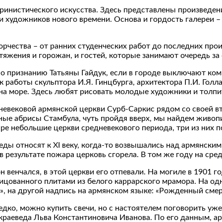
ринистического искусства. Здесь представлены произведени
и художников нового времени. Основа и гордость галереи 
орчества – от ранних студенческих работ до последних про
яжения и горожан, и гостей, которые занимают очередь за 
по признанию Татьяны Гайдук, если в городе выключают ко
 работы скульптора И.Я. Гинцбурга, архитектора П.И. Гол
на море. Здесь любят рисовать молодые художники и толпи
дневековой армянской церкви Сурб-Саркис рядом со своей 
е абрисы Стамбула, чуть пройдя вверх, мы найдем живопи
ыре небольшие церкви средневекового периода, три из них 
еды относят к XI веку, когда-то возвышались над армянски
 результате пожара церковь сгорела. В том же году на сре
н венчался, в этой церкви его отпевали. На могиле в 1901 
ицованного плитами из белого каррарского мрамора. На одн
, на другой надпись на армянском языке: «Рожденный смер
ко, можно купить свечи, но с настоятелем поговорить уже 
раеведа Льва Константиновича Иванова. По его данным, ар