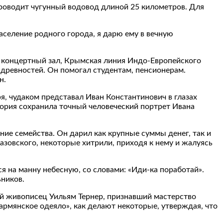
проводит чугунный водовод длиной 25 километров. Для
население родного города, я дарю ему в вечную
и концертный зал, Крымская линия Индо-Европейского
 древностей. Он помогал студентам, пенсионерам.
н.
я, чудаком представал Иван Константинович в глазах
тория сохранила точный человеческий портрет Ивана
ие семейства. Он дарил как крупные суммы денег, так и
вазовского, некоторые хитрили, приходя к нему и жалуясь
я на манну небесную, со словами: «Иди-ка поработай».
ьников.
ий живописец Уильям Тернер, признавший мастерство
армянское одеяло», как делают некоторые, утверждая, что