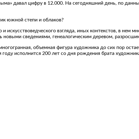
рыма» давал цифру в 12.000. На сегодняшний день, по дан
тик южной степи и облаков?
о и искусствоведческого взгляда, иных контекстов, в нем 
ть новыми сведениями, генеалогическим деревом, разросш
 многогранная, объемная фигура художника до сих пор ост
 году исполнится 200 лет со дня рождения брата художника