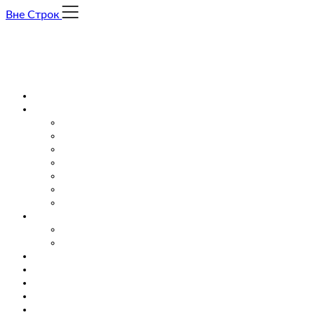
Skip
Вне Строк
to
content