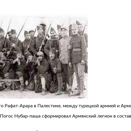
ато Рафат-Арара в Палестине, между турецкой армией и Ар
пе Погос Нубар-паша сформировал Армянский легион в сост