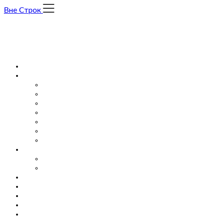
Skip
Вне Строк
to
content