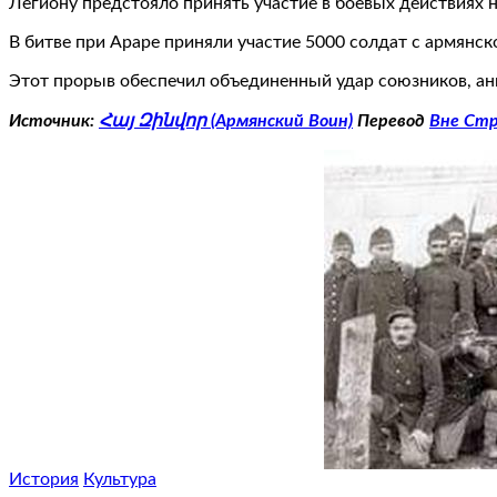
Легиону предстояло принять участие в боевых действиях 
В битве при Араре приняли участие 5000 солдат с армянск
Этот прорыв обеспечил объединенный удар союзников, анг
Источник:
Հայ Զինվոր (Армянский Воин)
Перевод
Вне Ст
История
Культура