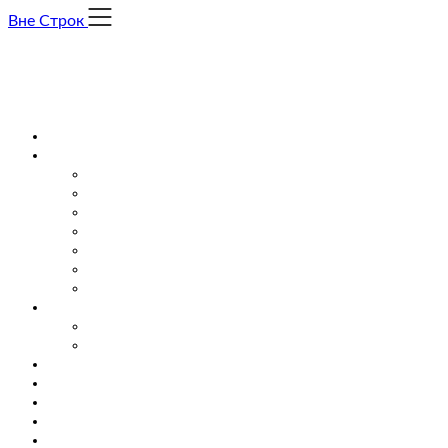
Skip
Вне Строк
to
content