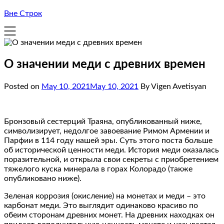
Вне Строк
О значении меди с древних времен
Posted on
May 10, 2021
May 10, 2021
By Vigen Avetisyan
Бронзовый сестерций Траяна, опубликованный ниже,
символизирует, недолгое завоевание Римом Армении и
Парфии в 114 году нашей эры. Суть этого поста больше
об исторической ценности меди. История меди оказалась
поразительной, и открыла свои секреты с приобретением
тяжелого куска минерала в горах Колорадо (также
опубликовано ниже).
Зеленая коррозия (окисление) на монетах и ​​меди – это
карбонат меди. Это выглядит одинаково красиво по
обеим сторонам древних монет. На древних находках он