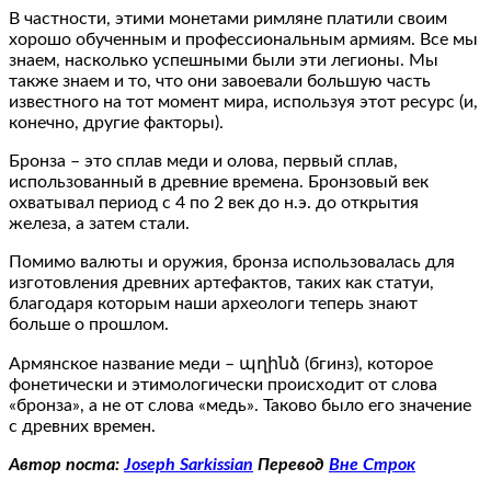
В частности, этими монетами римляне платили своим
хорошо обученным и профессиональным армиям. Все мы
знаем, насколько успешными были эти легионы. Мы
также знаем и то, что они завоевали большую часть
известного на тот момент мира, используя этот ресурс (и,
конечно, другие факторы).
Бронза – это сплав меди и олова, первый сплав,
использованный в древние времена. Бронзовый век
охватывал период с 4 по 2 век до н.э. до открытия
железа, а затем стали.
Помимо валюты и оружия, бронза использовалась для
изготовления древних артефактов, таких как статуи,
благодаря которым наши археологи теперь знают
больше о прошлом.
Армянское название меди – պղինձ (бгинз), которое
фонетически и этимологически происходит от слова
«бронза», а не от слова «медь». Таково было его значение
с древних времен.
Автор поста:
Joseph Sarkissian
Перевод
Вне Строк