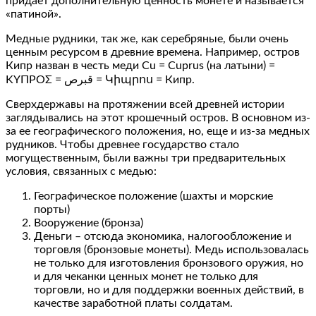
придает дополнительную ценность монете и называется
«патиной».
Медные рудники, так же, как серебряные, были очень
ценным ресурсом в древние времена. Например, остров
Кипр назван в честь меди Cu = Cuprus (на латыни) =
ΚΥΠΡΟΣ = قبرص = Կիպրոս = Кипр.
Сверхдержавы на протяжении всей древней истории
заглядывались на этот крошечный остров. В основном из-
за ее географического положения, но, еще и из-за медных
рудников. Чтобы древнее государство стало
могущественным, были важны три предварительных
условия, связанных с медью:
Географическое положение (шахты и морские
порты)
Вооружение (бронза)
Деньги – отсюда экономика, налогообложение и
торговля (бронзовые монеты). Медь использовалась
не только для изготовления бронзового оружия, но
и для чеканки ценных монет не только для
торговли, но и для поддержки военных действий, в
качестве заработной платы солдатам.