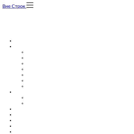
Skip
Вне Строк
to
content