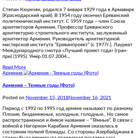
Степан Кюркчян, родился 7 января 1929 года в Армавире
(Краснодарский край). В 1954 году окончил Ереванский
политехнический институт. С 1959 года – член Союза
архитекторов Армении. Профессор Ереванского
архитектурно-строительного института, заслуженный
архитектор Армении. Руководитель архитектурной
мастерской института “Ереванпроект” (с 1977г.). Лауреат
Международного смотра «Лучший проект года» (гран-
при) (1995). Умер 01.07.2004…
Read More
Армения
Армения – Темные годы (Фото)
Posted on
November 15, 2018
November 16, 2021
Период с 1992 по 1995 год армяне называют по разному.
Плохие, безденежные, холодные, голодные.. Но самое
распространенное и ёмкое название – “Тёмные”. В связи с
войной в Нагорном Карабахе Армения оказалась в
состоянии полной блокады. Со стороны Азербайджана в
страну была перекрыта транзитная поставка газа,