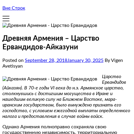
Вне Строк
Древняя Армения – Царство
Ервандидов-Айказуни
Posted on
September 28, 2018
January 30, 2025
By Vigen
Avetisyan
Царство
Ервандидов
(Айказян). В 70-е годы VΙ века до н.э. Армянское царство,
столкнувшись с достигшим могущества в Иране и
нашедшим великую силу на Ближнем Востоке, мара-
иранским государством, было вынуждено признать его
господство, с условием ежегодной выплаты определенного
налога и предоставления в случае войны войск.
Однако Армения полноправно сохраняла свою
государственную независимость, территориальную