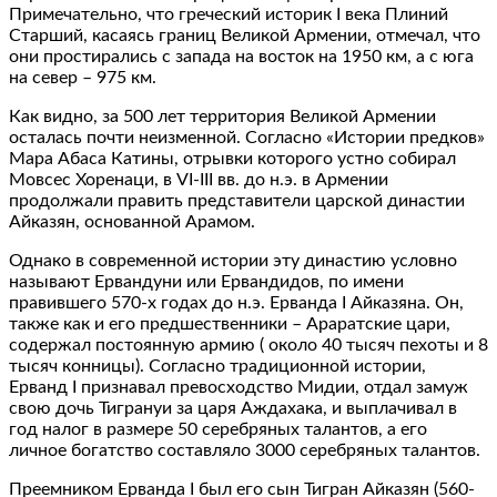
Примечательно, что греческий историк Ι века Плиний
Старший, касаясь границ Великой Армении, отмечал, что
они простирались с запада на восток на 1950 км, а с юга
на север – 975 км.
Как видно, за 500 лет территория Великой Армении
осталась почти неизменной. Согласно «Истории предков»
Мара Абаса Катины, отрывки которого устно собирал
Мовсес Хоренаци, в VI-III вв. до н.э. в Армении
продолжали править представители царской династии
Айказян, основанной Арамом.
Однако в современной истории эту династию условно
называют Ервандуни или Ервандидов, по имени
правившего 570-х годах до н.э. Ерванда I Айказяна. Он,
также как и его предшественники – Араратские цари,
содержал постоянную армию ( около 40 тысяч пехоты и 8
тысяч конницы). Согласно традиционной истории,
Ерванд I признавал превосходство Мидии, отдал замуж
свою дочь Тигрануи за царя Аждахака, и выплачивал в
год налог в размере 50 серебряных талантов, а его
личное богатство составляло 3000 серебряных талантов.
Преемником Ерванда I был его сын Тигран Айказян (560-