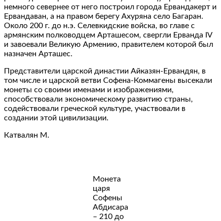
немного севернее от него построил города Ервандакерт и
Ервандаван, а на правом берегу Ахуряна село Багаран.
Около 200 г. до н.э. Селевкидские войска, во главе с
армянским полководцем Арташесом, свергли Ерванда ΙV
и завоевали Великую Армению, правителем которой был
назначен Арташес.
Представители царской династии Айказян-Ервандян, в
том числе и царской ветви Софена-Коммагены высекали
монеты со своими именами и изображениями,
способствовали экономическому развитию страны,
содействовали греческой культуре, участвовали в
создании этой цивилизации.
Катвалян М.
Монета
царя
Софены
Абдисара
– 210 до