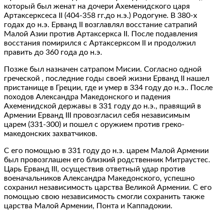
который был женат на дочери Ахеменидского царя
Артаксерксеса ΙΙ (404-358 гг.до н.э.) Родогуне. В 380-х
годах до н.э. Ерванд ΙΙ возглавлял восстание сатрапий
Малой Азии против Артаксеркса II. После подавления
восстания помирился с Артаксерксом II и продолжил
править до 360 года до н.э.
Позже был назначен сатрапом Мисии. Согласно одной
греческой , последние годы своей жизни Ерванд ΙΙ нашел
пристанище в Греции, где и умер в 334 году до н.э.. После
походов Александра Македонского и падения
Ахеменидской державы в 331 году до н.э., правящий в
Армении Ерванд ΙΙI провозгласил себя независимым
царем (331-300) и пошел с оружием против греко-
македонских захватчиков.
С его помощью в 331 году до н.э. царем Малой Армении
был провозглашен его близкий родственник Митраустес.
Царь Ерванд ΙΙΙ, осуществив ответный удар против
военачальников Александра Македонского, успешно
сохранил независимость царства Великой Армении. С его
помощью свою независимость смогли сохранить также
царства Малой Армении, Понта и Каппадокии.