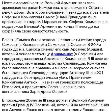
Неотъемлемой частью Великой Армении являлась
армянская «страна» Коммагена, отделяемая от Софены
рекой Ефрат. Во второй половине ΙΙI века до н.э. правитель
Софены и Коммагены Самос (Шам) Ервандуни был
провозглашен царем. Царская ветвь Софена-Коммагена с
поддержки Великой Армении до конца ΙΙI века до н.э
сохраняла свою самостоятельность.
В честь Самоса были основаны эллинистические города
Самосат (в Коммагене) и Самократ (в Софене). В 240-х
годах до н.э. Самоса сменил его сын Арсамес (Аршам),
который основал столицу
Аршамашат
(в Софене) и два
города под названием Арсамеа (в Коммагене). В ΙΙI веке до
н.э. посредством вмешательства Селевкидов, Коммагена
была завоевана, а правящий в Софене Ксерксес сначала
был подчинен Селевкидскому царю Антиоху ΙΙI, а в 201
году до н.э. был предательски убит. Правителем
Коммагены Антиох ΙΙI назначил греческого полководца
Птолемея, а правителем Софены армянского
военачальника Зариадреса (Зареха).
В последнее 20-летие ΙΙI века до н.э. в Великой Армении
правил Ерванд ΙV Последний, который на месте смешения
рек Ахурян и Ерасх основал новую столицу Ервандашат,