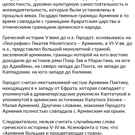
целостность, духовно-культурную самостоятельность и
жизнедеятельность, которые были установлены в
прошлых веках. Государственные границы Армении в то
время совпадали с границами Араратским царства и
этническими границами армянского народа.
Греческий историк V веке до н.э. Геродот, основываясь на
«Географию» Гекатея Милетского – Армению, в VΙ-V вв. до
н.э., представлял большой монолитной страной,
заселенной армянами, границы которой на юго-востоке
доходили до истоков реки Покр Зав и Марастана, на юге
до Адиабены, на северо-западе до Понта, на западе до
Каппадокии, на юго-западе до Киликии.
Геродот считал неотъемлемой частью Армении Пактику,
находящуюся к западу от Ефрата, которая совпадает с
упомянутой в древнеперсидских рукописях Каптатукой и
упомянутой в армянских источниках Капуткох (позже –
Малая Армения). Другими словами, знакомая Геродоту
Армения полностью совпадала с Армянским нагорьем.
Следовательно, нельзя считать случайными слова
греческого историка V-IV вв. Ксенофонта о том, что
«Армения большая и процветающая страна».