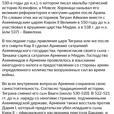
530-е годы до н.э.), о котором писал хвальбы греческий
историк Ксенофон, а Мовсес Хоренаци называл его
великим реформатором и могучим царем после Арама.
По словам этих же историков Тигран Айказян вместе с
Ахеменидским царем Киром II Великим в 550 году до н.э.
участвовал в крушении царства Мидии, а в 538 г. до н.э.
(или 537) – Вавилона.
В последние годы правления царя Тиграна или же после
его смерти Кир II сделал Армению сатрапией
Ахеменидского государства, провозгласив своего сына –
Танаака-сареса сатрапом Армении и Мидии. Господство
Ахеменидов в Армении проявлялось в взыскании
ежегодного налога и предоставлении со стороны армян
определенного количества вооруженных сил во время
войны.
Во всех внутренних вопросах Армения сохраняла свою
самостоятельность. Согласно традиционной истории,
Тиграна сменил его сын Ваагн (около 530-520). В 522-521
гг. до н.э. наряду со многими странами, подчиненными
Ахеменидской державе, Армения также восстала против
Дария I, который предательски убил младшего сына
Кира II – официального наследника престола Бардию, и