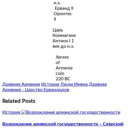
н.э.
Ерванд II
Оронтес
II
Царь
Коммагене
Антиох I 1
век до н.э.
Xerxes
of
Armenia
coin
220 BC
Древняя Армения
История
Люди Имена
Древняя
Армения - Царство Ервандидов
Related Posts
История
Возрождение армянской государственности – Севрский