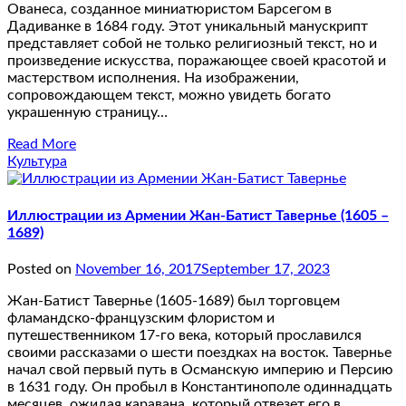
Ованеса, созданное миниатюристом Барсегом в
Дадиванке в 1684 году. Этот уникальный манускрипт
представляет собой не только религиозный текст, но и
произведение искусства, поражающее своей красотой и
мастерством исполнения. На изображении,
сопровождающем текст, можно увидеть богато
украшенную страницу…
Read More
Культура
Иллюстрации из Армении Жан-Батист Тавернье (1605 –
1689)
Posted on
November 16, 2017
September 17, 2023
Жан-Батист Тавернье (1605-1689) был торговцем
фламандско-французским флористом и
путешественником 17-го века, который прославился
своими рассказами о шести поездках на восток. Тавернье
начал свой первый путь в Османскую империю и Персию
в 1631 году. Он пробыл в Константинополе одиннадцать
месяцев, ожидая каравана, который отвезет его в