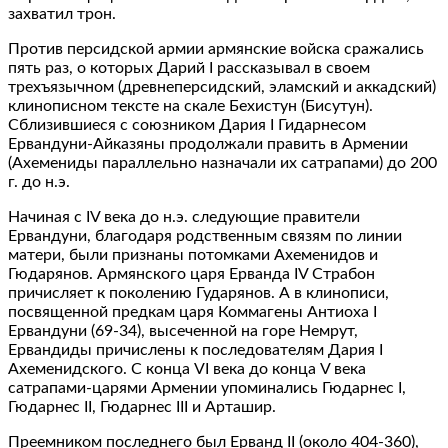
захватил трон.
Против персидской армии армянские войска сражались
пять раз, о которых Дарий I рассказывал в своем
трехъязычном (древнеперсидский, эламский и аккадский)
клинописном тексте на скале Бехистун (Бисутун).
Сблизившиеся с союзником Дария I Гидарнесом
Ервандуни-Айказяны продолжали править в Армении
(Ахемениды параллельно назначали их сатрапами) до 200
г. до н.э.
Начиная с ΙV века до н.э. следующие правители
Ервандуни, благодаря родственным связям по линии
матери, были признаны потомками Ахеменидов и
Гюдарянов. Армянского царя Ерванда ΙV Страбон
причисляет к поколению Гударянов. А в клинописи,
посвященной предкам царя Коммагены Антиоха Ι
Ервандуни (69-34), высеченной на горе Немрут,
Ервандиды причислены к последователям Дария Ι
Ахеменидского. С конца VΙ века до конца V века
сатрапами-царями Армении упоминались Гюдарнес Ι,
Гюдарнес ΙΙ, Гюдарнес ΙΙΙ и Арташир.
Преемником последнего был Ерванд ΙΙ (около 404-360),