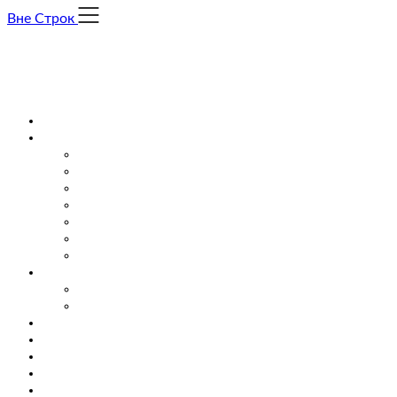
Skip
Вне Строк
to
content