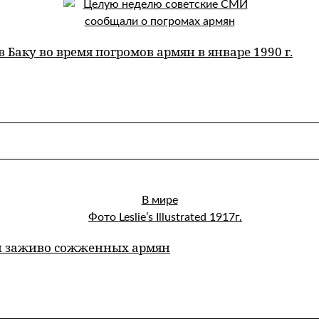
 Баку во время погромов армян в январе 1990 г.
В мире
танки заживо сожженных армян