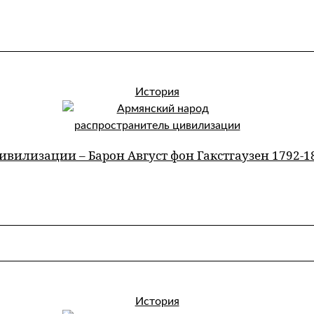
История
вилизации – Барон Август фон Гакстгаузен 1792-18
История