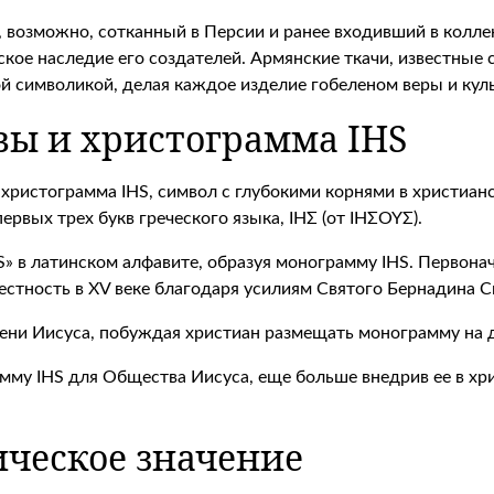
а, возможно, сотканный в Персии и ранее входивший в колл
ое наследие его создателей. Армянские ткачи, известные 
й символикой, делая каждое изделие гобеленом веры и кул
ы и христограмма IHS
христограмма IHS, символ с глубокими корнями в христианск
ервых трех букв греческого языка, ΙΗΣ (от ΙΗΣΟΥΣ).
к «S» в латинском алфавите, образуя монограмму ΙΗS. Перво
естность в XV веке благодаря усилиям Святого Бернадина С
ени Иисуса, побуждая христиан размещать монограмму на д
мму IHS для Общества Иисуса, еще больше внедрив ее в хр
ическое значение