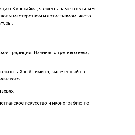
екцию Кирсхайма, является замечательным
своим мастерством и артистизмом, часто
ьтуры.
ой традиции. Начиная с третьего века,
начально тайный символ, высеченный на
иенского.
верях.
истианское искусство и иконографию по