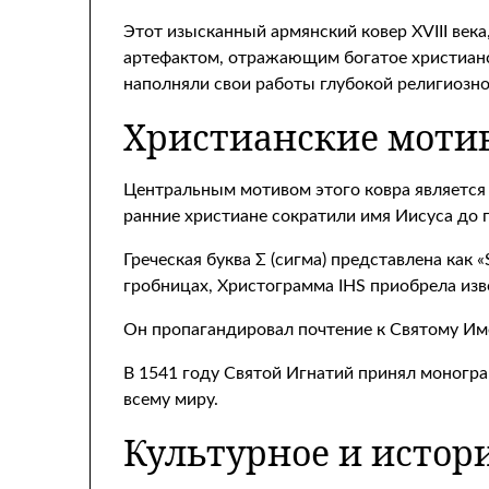
Этот изысканный армянский ковер XVIII век
артефактом, отражающим богатое христианск
наполняли свои работы глубокой религиозно
Христианские мотив
Центральным мотивом этого ковра является 
ранние христиане сократили имя Иисуса до п
Греческая буква Σ (сигма) представлена ​​ка
гробницах, Христограмма IHS приобрела изв
Он пропагандировал почтение к Святому Им
В 1541 году Святой Игнатий принял моногра
всему миру.
Культурное и истор