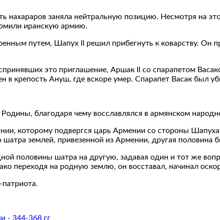
ть нахараров заняла нейтральную позицию. Несмотря на эт
ромили иранскую армию.
ным путем, Шапух II решил прибегнуть к коварству. Он при
принявших это приглашение, Аршак II со спарапетом Васа
 в крепость Ануш, где вскоре умер. Спарапет Васак был уб
ь Родины, благодаря чему восславлялся в армянском народн
ании, которому подвергся царь Армении со стороны Шапуха I
 шатра землей, привезенной из Армении, другая половина б
одной половины шатра на другую, задавая один и тот же воп
днако переходя на родную землю, он восставал, начинал оск
-патриота.
и - 344-368 гг