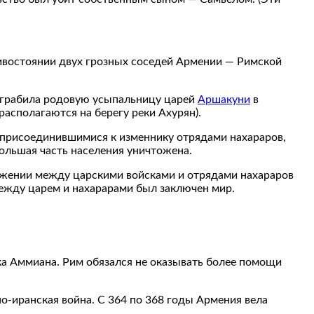
тивостоянии двух грозных соседей Армении — Римской
азграбила родовую усыпальницу царей
Аршакуни
в
располагаются на берегу реки Ахурян).
 присоединившимися к изменнику отрядами нахараров,
ольшая часть населения уничтожена.
сражении между царскими войсками и отрядами нахараров
между царем и нахарарами был заключен мир.
ка Аммиана. Рим обязался не оказывать более помощи
о-иранская война. С 364 по 368 годы Армения вела