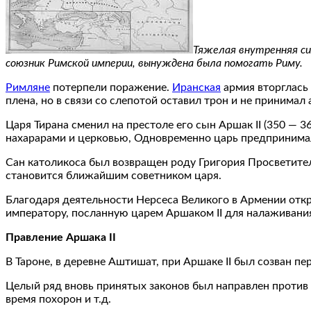
Тяжелая внутренняя си
союзник Римской империи, вынуждена была помогать Риму.
Римляне
потерпели поражение.
Иранская
армия вторглась 
плена, но в связи со слепотой оставил трон и не принимал
Царя Тирана сменил на престоле его сын Аршак II (350 — 3
нахарарами и церковью, Одновременно царь предпринима
Сан католикоса был возвращен роду Григория Просветител
становится ближайшим советником царя.
Благодаря деятельности Нерсеса Великого в Армении отк
императору, посланную царем Аршаком II для налаживани
Правление Аршака II
В Тароне, в деревне Аштишат, при Аршаке II был созван п
Целый ряд вновь принятых законов был направлен против 
время похорон и т.д.