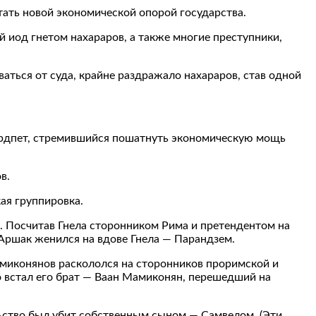
ать новой экономической опорой государства.
 иод гнетом нахараров, а также многие преступники,
ться от суда, крайне раздражало нахараров, став одной
ардпет, стремившийся пошатнуть экономическую мощь
в.
ая группировка.
. Посчитав Гнела сторонником Рима и претендентом на
 Аршак женился на вдове Гнела — Парандзем.
миконянов раскололся на сторонников проримской и
о встал его брат — Ваан Мамиконян, перешедший на
ьство был убит собственным сыном — Самвелом. (Эти