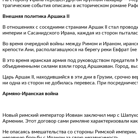
трагические события описаны в историческом романе Рафф
Внешняя политика Аршака II
В отношениях с соседними странами Аршак II стал провод
империи и Сасанидского Ирана, каждая из сторон пыталас
Во время очередной войны между Римом и Ираном, иранск
крепости Ани, располагавшуюся на берегу реки Евфрат (не
В это время иранская армия под руководством предателя
объединенными силами взяли город Аршакаван. Город, вы
Царь Аршак II, находившийся в эти дни в Грузии, срочно 
ни одна из сторон не добилась перевеса. При посредничес
Армяно-Иранская война
Новый римский император Иовиан заключил мир с Шапухом 
Армении. Этот договор сами римляне характеризовали ка
Не опасаясь вмешательства со стороны Римской империи, 
неравную борьбу с Ираном за свою независимость.