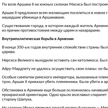
По воле Аршака II на южных склонах Масиса был построен
Аршак II предложил всем желающим поселиться в новом го
нашедшие убежище в Аршакаване.
Существование города, в котором каждый житель Армении 
из причин противостояния между царем и нахарарами.
Внутриполитическая борьба в Армении
В конце 350-ых годов внутреннее спокойствие страны бы
церкви.
Нерсеса Великого вынудили оставить сан католикоса. Был
Айру-Мардпету не удалось осуществить свои планы: он бы
Особые симпатии римского императора, выказанные племян
трон, Аршак II приказал убить племянника. Была убита и
Обстановка в Армении еще больше осложнилась начавшейс
проиранской ориентации. Одно крыло возглавил спарапет 
сторону Шапуха.
На сторону Ирана перешел другой крупный нахарар — Ме