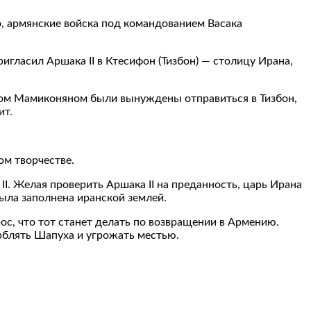
о, армянские войска под командованием Васака
гласил Аршака II в Ктесифон (Тизбон) — столицу Ирана,
ком Мамиконяном были вынуждены отправиться в Тизбон,
ит.
ом творчестве.
I. Желая проверить Аршака II на преданность, царь Ирана
ыла заполнена иранской землей.
рос, что тот станет делать по возвращении в Армению.
орблять Шапуха и угрожать местью.