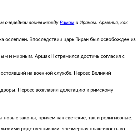
лом очередной войны между
Римом
и Ираном. Армения, как
ха ослеплен. Впоследствии царь Тиран был освобожден из
ным и мирным. Аршак II стремился достичь согласия с
состоявший на военной службе. Нерсес Великий
дворы. Нерсес возглавил делегацию к римскому
 новые законы, причем как светские, так и религиозные.
близкими родственниками, чрезмерная плаксивость во