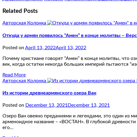
Related Posts
Авторская Колонка
Откуда у армян появилось “Амен” в конце молитвы – Вер
Posted on
April 13, 2022
April 13, 2022
Почему христиане говорят “Амен” в конце молитвы, что озн
век, когда остатки некогда больших империй пытаются “изо
Read More
Авторская Колонка
Из истории древнеармянского озера Ван
Posted on
December 13, 2021
December 13, 2021
Озеро Ван овеяно преданиями и легендами, это один из м
арменоидное название – «ВОСТАН». В глубокой древности о
его…