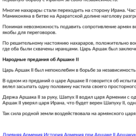
Многие нахарары стали переходить на сторону Ирана. Час
Мамиконяна в битве на Араратской долине наголову разг
Понимая невозможность подавить сопротивление армян воен
якобы для переговоров.
По решительному настоянию нахараров, положительно вос
где оба были схвачены иранцами. Царь Аршак был заключен
Народные предания об Аршаке II
Царь Аршак II был непоколебим в борьбе за независимост
В одном из преданий о царе Аршаке II говорится об испыт
велел засыпать одну половину настила своего просторного
Держа Аршака II за руку, Шапух II водил царя Армении с 
Аршак II уверял царя Ирана, что будет верен Шапуху II, о
Так сила родной земли воздействовала на армянского царя
Древняя Армения
История
Армения при Аршаке II Аршакун