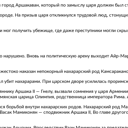
 город Аршакаван, который по замыслу царя должен был ст
роде. На призыв царя откликнулся трудовой люд, стонущий
мог получить убежище, где даже преступники могли скрыва
ло нарушено. Вновь на политическую арену выходит Айр-М
 жестоко наказан непокорный нахарарский род Камсаракано
л убит нахарарами. При царском дворе усилилась проримск
нику Аршака II — Гнелу, вызвали сомнения у царя Армении
 армянская царица Олимпия, родственница императора Рима.
я борьбой внутри нахарарских родов. Нахарарский род Ма
Васак Мамиконян — сподвижник Аршака II, Во главе другог
ружан Арцруни. Впоследствии Ваан Мамиконян за предател