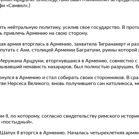
и «Самвел».)
ить нейтральную политику, усилив свое государство. В про
ь привлечь Армению на свою сторону.
ая армия вторглась в Армению, захватила Тигранакерт и р
 путать с Ани, столицей Армении Багратуни, руины которой 
 Меружана Арцруни, вторгнувшаяся в Армению, совместно с
зывавший ненависть нахараров, был полностью разрушен, б
вернулся в Армению и стал собирать своих сторонников. В 
тве Нерсеса Великого, вновь получившего сан католикоса, 
II, по которому, согласно свидетельству римского истори
к «постыдный».
Шапух II вторгся в Армению. Началась четырехлетняя армян