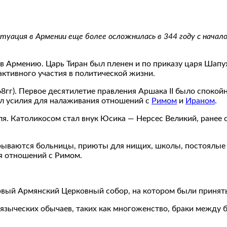
туация в Армении еще более осложнилась в 344 году с нача
в Армению. Царь Тиран был пленен и по приказу царя Шапу
 активного участия в политической жизни.
68гг). Первое десятилетие правления Аршака II было спокой
л усилия для налаживания отношений с
Римом
и
Ираном
.
я. Католикосом стал внук Юсика — Нерсес Великий, ранее 
рываются больницы, приюты для нищих, школы, постоялые 
я отношений с Римом.
ервый Армянский Церковный собор, на котором были приняты
языческих обычаев, таких как многоженство, браки между 