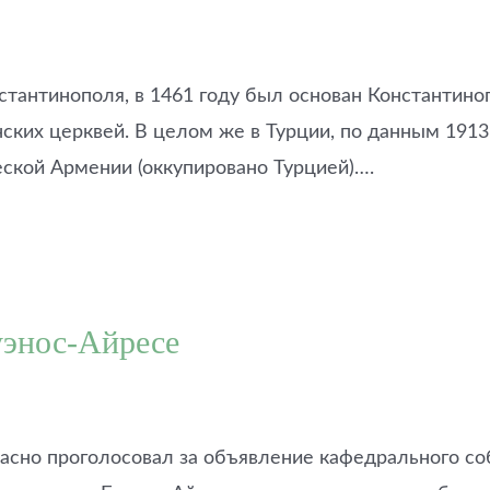
тантинополя, в 1461 году был основан Константино
нских церквей. В целом же в Турции, по данным 191
еской Армении (оккупировано Турцией)….
уэнос-Айресе
асно проголосовал за объявление кафедрального со