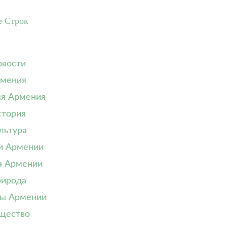
е Строк
вости
мения
я Армения
тория
льтура
и Армении
а Армении
ирода
ы Армении
щество