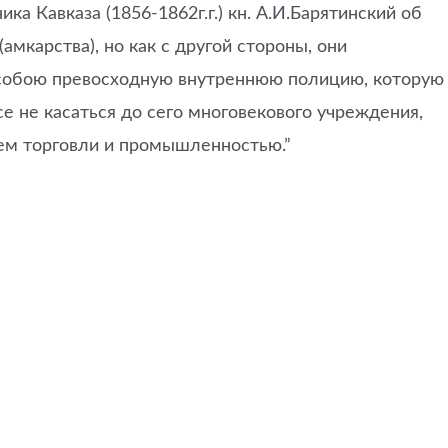
а Кавказа (1856-1862г.г.) кн. А.И.Барятинский об
карства), но как с другой стороны, они
т собою превосходную внутреннюю полицию, которую
е не касаться до сего многовекового учреждения,
ием торговли и промышленностью.”