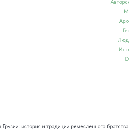
Авторс
М
Арх
Ге
Люд
Инт
D