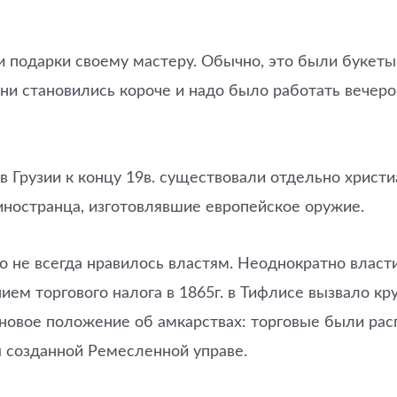
 подарки своему мастеру. Обычно, это были букеты
 дни становились короче и надо было работать вечер
в Грузии к концу 19в. существовали отдельно христи
иностранца, изготовлявшие европейское оружие.
о не всегда нравилось властям. Неоднократно власти
нием торгового налога в 1865г. в Тифлисе вызвало к
 новое положение об амкарствах: торговые были ра
 созданной Ремесленной управе.