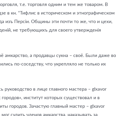
орговля, т.е. торговля одним и тем же товаром. В
дзе в кн. “Тифлис в историческом и этнографическом
а изъ Персiи. Общины эти почти то же, что и цехи,
енiй, не требующихъ для своего утвержденія
 амкарство, а продавцы сукна – своё. Были даже во
ились по-соседству, что укрепляло не только их
руководство в лице главного мастера – glxavor
 городов», институт которых существовал и в
иты городов. Зачастую главный мастер – glxavor
 мог судить членов амкарства, наказывать за