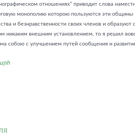
тнографическом отношениях” приводит слова наместник
говую монополию которою пользуются эти общины (ам
ества и безнравственности своих членов и образую
ом никаким внешним установлением, то я решил вовс
сама собою с улучшением путей сообщения и развит
խարհ
ля