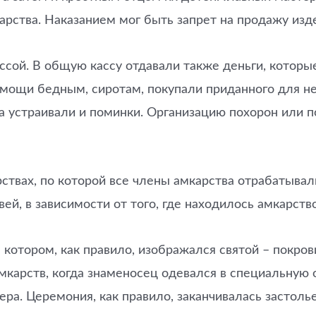
мкарства. Наказанием мог быть запрет на продажу из
сой. В общую кассу отдавали также деньги, которые
омощи бедным, сиротам, покупали приданного для н
а устраивали и поминки. Организацию похорон или п
ствах, по которой все члены амкарства отрабатывал
й, в зависимости от того, где находилось амкарство
котором, как правило, изображался святой – покрови
амкарств, когда знаменосец одевался в специальную 
ра. Церемония, как правило, заканчивалась застоль