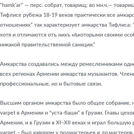
“hamk’ar” — перс. собрат, товарищ; во мн.ч.— товар
Тифлисе рубежа 18-19 веков практически все амкарс
отношениях” так характеризует амкарства Тифлиса: 
хотя и отличаются отъ нихъ нѣкоторыми своими осо
никакой правительственной санкции.”
Амкарства создавались между ремесленниками одной
всех регионах Армении амкарства музыкантов. Члены
профессиональные, но и бытовые связи.
Высшим органом амкарства было общее собрание, на
varpet в Армении и “уста-баши” в Грузии. Главы цех
Армении, и в Грузии в XI–XII веках и играл большую
varpet – был кавором у подмастерьев и др.мастеров,