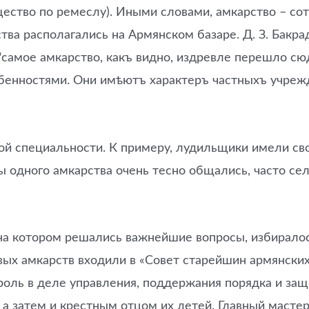
ищество по ремеслу). Иными словами, амкарство – сот
тва располагались на Армянском базаре. Д. З. Бакра
“самое амкарство, какъ видно, издревле перешло сюд
бенностями. Они имѣютъ характеръ частныхъ учрежд
 специальности. К примеру, лудильщики имели своё
 одного амкарства очень тесно общались, часто сел
 котором решались важнейшие вопросы, избиралось 
овых амкарств входили в «Совет старейшин армянских
 роль в деле управления, поддержания порядка и защ
 а затем и крестным отцом их детей. Главный мастер