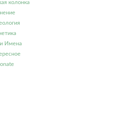
кая колонка
нение
еология
нетика
и Имена
ересное
onate