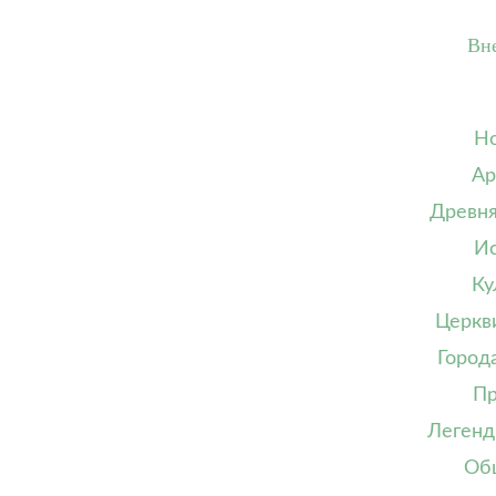
Вн
Но
Ар
Древня
Ис
Ку
Церкв
Город
Пр
Легенд
Об