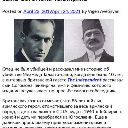
Posted on
April 23, 2019
April 24, 2021
By Vigen Avetisyan
Отец не был убийцей и рассказал мне историю об
убийстве Мехмеда Талаата-паши, когда мне было 10 лет,
в интервью британской газете
The Independent
рассказал
сын Согомона Тейлиряна, имя и фамилию которого
издание не указывает по просьбе самого собеседника.
Британская газета отмечает, что 86-летний сын
армянского героя, отомстившего за весь армянский
народ, с детства живет в США, куда в 1940-х Тейлирян с
женой и детьми перебрался из Югославии. Еще в
далеком прошлом ему пришлось изменить имя и
фамилию, опасаясь мести турецких националистов.