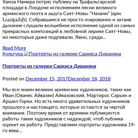
Хамза Намира потряс публику на Трафальгарской
площади в Лондоне исполнением песни великого
армянского поэта и ашуга Саят-Новы “Назани” (арм.
Նազանի). Собравшиеся не просто очарованно и затаив
дыхание слушали волшебное исполнение одной из самых
прекрасных композиций в любовной лирике Саят-Новы,
но некоторые даже подпевали. Явно, среди…
Read More
Культура
Портреты из галереи Саркиса Дираняна
Posted on
December 15, 2017
December 18, 2018
Мы все знаем великих армянских художников, таких как
Иван (Ованес Айвазян) Айвазовский, Мартирос Сарьян и
Аршил Горки. Но есть много удивительных художников
прошлого и настоящего, которые остаются за чертой
внимания. Поэтому время от времени публикуются
работы таких художников с надеждой, чтоб публика
оценит их работу. Представляем портреты художника 19-
го века…