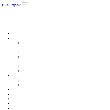
Skip
Вне Строк
to
content