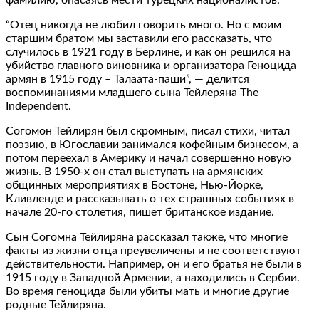
“Отец никогда не любил говорить много. Но с моим
старшим братом мы заставили его рассказать, что
случилось в 1921 году в Берлине, и как он решился на
убийство главного виновника и организатора Геноцида
армян в 1915 году – Талаата-паши”, — делится
воспоминаниями младшего сына Тейлеряна The
Independent.
Согомон Тейлирян был скромным, писал стихи, читал
поэзию, в Югославии занимался кофейным бизнесом, а
потом переехал в Америку и начал совершенно новую
жизнь. В 1950-х он стал выступать на армянских
общинных мероприятиях в Бостоне, Нью-Йорке,
Кливленде и рассказывать о тех страшных событиях в
начале 20-го столетия, пишет британское издание.
Сын Согомна Тейлиряна рассказал также, что многие
факты из жизни отца преувеличены и не соответствуют
действительности. Например, он и его братья не были в
1915 году в Западной Армении, а находились в Сербии.
Во время геноцида были убиты мать и многие другие
родные Тейлиряна.