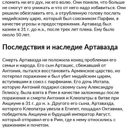
сломить ни его дух, ни его волю. Они поняли, что больше
не смогут его унижать и что от него надо избавиться. Они
решили обезглавить его, а отрубленную голову послать
мидийскому царю, который был союзником Парфии, в
качестве угрозы и предостережения. Артавазд был
казнен в 31 г. до н.э., после трех лет плена. Ему было
около 50 лет.
Последствия и наследие Артавазда
Смерть Артавазда не положила конец проблемам его
семьи и народа. Его сын Арташес, сбежавший от
Антония, пытался восстановить Армянское царство, но
потерпел поражение и был убит мидийским царем,
вступившим в союз с парфянами. Его дочь Иотапа,
которую Антоний подарил своему сыну Александру
Гелиосу, была взята в Рим в качестве заложницы после
поражения и смерти Антония и Клеопатры в битве при
Акциуме в 31 г. до н. э. Другого его сына, Артавазда,
которого Клеопатра увезла в Египет, пощадил Октавиан,
победитель Акциума и будущий император Август,
который отправил его в Рим, где к нему относились с
уважением и почетом.