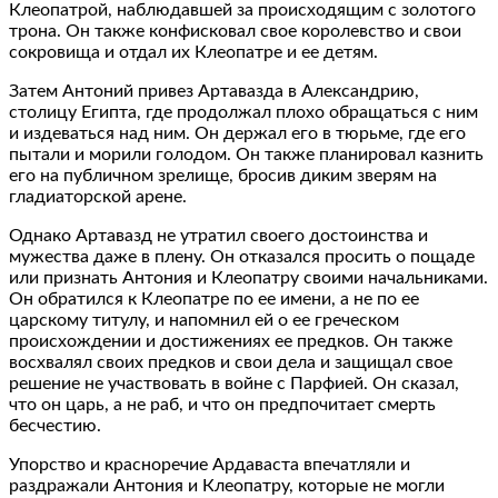
Клеопатрой, наблюдавшей за происходящим с золотого
трона. Он также конфисковал свое королевство и свои
сокровища и отдал их Клеопатре и ее детям.
Затем Антоний привез Артавазда в Александрию,
столицу Египта, где продолжал плохо обращаться с ним
и издеваться над ним. Он держал его в тюрьме, где его
пытали и морили голодом. Он также планировал казнить
его на публичном зрелище, бросив диким зверям на
гладиаторской арене.
Однако Артавазд не утратил своего достоинства и
мужества даже в плену. Он отказался просить о пощаде
или признать Антония и Клеопатру своими начальниками.
Он обратился к Клеопатре по ее имени, а не по ее
царскому титулу, и напомнил ей о ее греческом
происхождении и достижениях ее предков. Он также
восхвалял своих предков и свои дела и защищал свое
решение не участвовать в войне с Парфией. Он сказал,
что он царь, а не раб, и что он предпочитает смерть
бесчестию.
Упорство и красноречие Ардаваста впечатляли и
раздражали Антония и Клеопатру, которые не могли