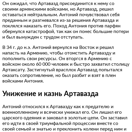
Он ожидал, что Артавазд присоединится к нему со
своими армянскими войсками, но Артавазд, решил
оставаться нейтральным. Антоний почувствовал себя
преданным и разгневался из-за решения Артавазда и
поклялся наказать его. Поход Антония против парфян
обернулся катастрофой, так как он понес большие потери
и был вынужден с трудом отступать.
В 34 г. до н.э. Антоний вернулся на Восток и решил
напасть на Армению, чтобы отомстить Артавазду и
пополнить свои ресурсы. Он вторгся в Армению с
войском около 60 000 человек и быстро захватил столицу
Артаксату. Застигнутый врасплох Артавазд попытался
оказать сопротивление, но был разбит и взят в плен
войсками Антония.
Унижение и казнь Артавазда
Антоний относился к Артавазду как к предателю и
военнопленному и всячески унижал его. Он лишил его
царского одеяния и заковал в золотые цепи. Он заставил
его идти в своей триумфальной процессии вместе со
своей семьей и знатью и преклонить колени перед ним и