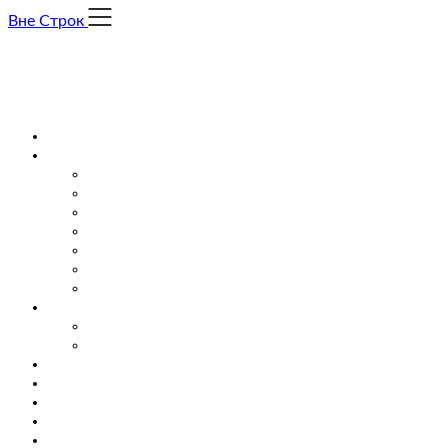
Skip
Вне Строк
to
content