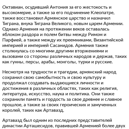
Октавиан, осудивший Антония за его жестокость и
высокомерие, а также за его подчинение Клеопатре,
также восстановил Армянское царство и назначил
Тиграна, внука Тиграна Великого, новым царем Армении.
Однако Армения на протяжении веков оставалась
яблоком раздора и полем битвы между Римом и
Парфией, а также между их преемниками, Византийской
империей и империей Сасанидов. Армения также
столкнулась со многими другими вторжениями и
вызовами со стороны различных народов и держав, таких
как гунны, персы, арабы, монголы, турки и русские.
Несмотря на трудности и трагедии, армянский народ
сохранил свою самобытность и свою культуру и
продолжал создавать выдающиеся личности и
достижения в различных областях, таких как религия,
литература, искусство, наука и политика. Они также
сохранили память и гордость за свое древнее и славное
прошлое, а также за своих героических и замученных
королей, таких как Артавазд.
Артавазд был одним из последних представителей
династии Арташесидов, правившей Арменией более двух