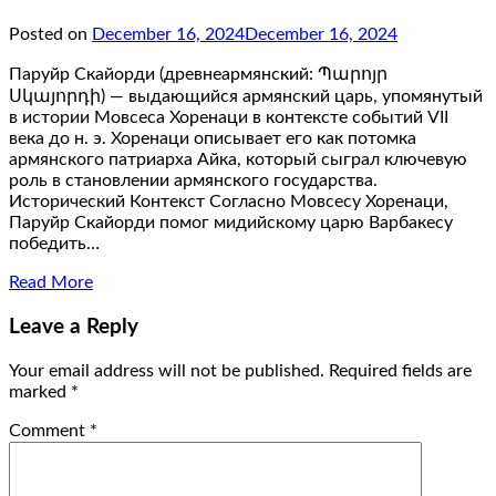
Posted on
December 16, 2024
December 16, 2024
Паруйр Скайорди (древнеармянский: Պարոյր
Սկայորդի) — выдающийся армянский царь, упомянутый
в истории Мовсеса Хоренаци в контексте событий VII
века до н. э. Хоренаци описывает его как потомка
армянского патриарха Айка, который сыграл ключевую
роль в становлении армянского государства.
Исторический Контекст Согласно Мовсесу Хоренаци,
Паруйр Скайорди помог мидийскому царю Варбакесу
победить…
Read More
Leave a Reply
Your email address will not be published.
Required fields are
marked
*
Comment
*