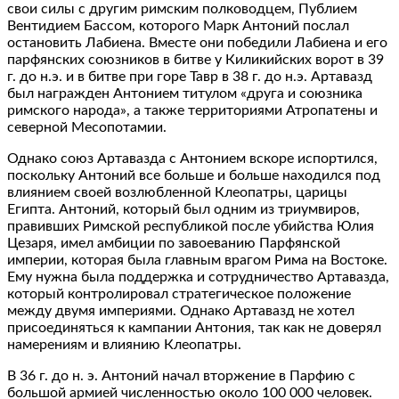
свои силы с другим римским полководцем, Публием
Вентидием Бассом, которого Марк Антоний послал
остановить Лабиена. Вместе они победили Лабиена и его
парфянских союзников в битве у Киликийских ворот в 39
г. до н.э. и в битве при горе Тавр в 38 г. до н.э. Артавазд
был награжден Антонием титулом «друга и союзника
римского народа», а также территориями Атропатены и
северной Месопотамии.
Однако союз Артавазда с Антонием вскоре испортился,
поскольку Антоний все больше и больше находился под
влиянием своей возлюбленной Клеопатры, царицы
Египта. Антоний, который был одним из триумвиров,
правивших Римской республикой после убийства Юлия
Цезаря, имел амбиции по завоеванию Парфянской
империи, которая была главным врагом Рима на Востоке.
Ему нужна была поддержка и сотрудничество Артавазда,
который контролировал стратегическое положение
между двумя империями. Однако Артавазд не хотел
присоединяться к кампании Антония, так как не доверял
намерениям и влиянию Клеопатры.
В 36 г. до н. э. Антоний начал вторжение в Парфию с
большой армией численностью около 100 000 человек.