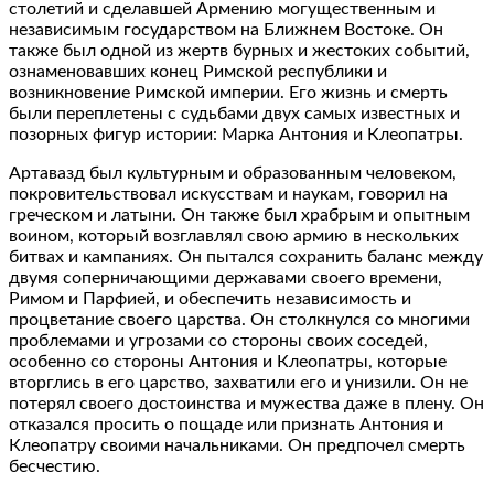
столетий и сделавшей Армению могущественным и
независимым государством на Ближнем Востоке. Он
также был одной из жертв бурных и жестоких событий,
ознаменовавших конец Римской республики и
возникновение Римской империи. Его жизнь и смерть
были переплетены с судьбами двух самых известных и
позорных фигур истории: Марка Антония и Клеопатры.
Артавазд был культурным и образованным человеком,
покровительствовал искусствам и наукам, говорил на
греческом и латыни. Он также был храбрым и опытным
воином, который возглавлял свою армию в нескольких
битвах и кампаниях. Он пытался сохранить баланс между
двумя соперничающими державами своего времени,
Римом и Парфией, и обеспечить независимость и
процветание своего царства. Он столкнулся со многими
проблемами и угрозами со стороны своих соседей,
особенно со стороны Антония и Клеопатры, которые
вторглись в его царство, захватили его и унизили. Он не
потерял своего достоинства и мужества даже в плену. Он
отказался просить о пощаде или признать Антония и
Клеопатру своими начальниками. Он предпочел смерть
бесчестию.