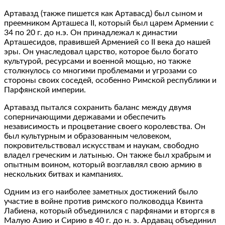
Артавазд (также пишется как Артавасд) был сыном и
преемником Арташеса II, который был царем Армении с
34 по 20 г. до н.э. Он принадлежал к династии
Арташесидов, правившей Арменией со II века до нашей
эры. Он унаследовал царство, которое было богато
культурой, ресурсами и военной мощью, но также
столкнулось со многими проблемами и угрозами со
стороны своих соседей, особенно Римской республики и
Парфянской империи.
Артавазд пытался сохранить баланс между двумя
соперничающими державами и обеспечить
независимость и процветание своего королевства. Он
был культурным и образованным человеком,
покровительствовал искусствам и наукам, свободно
владел греческим и латынью. Он также был храбрым и
опытным воином, который возглавлял свою армию в
нескольких битвах и кампаниях.
Одним из его наиболее заметных достижений было
участие в войне против римского полководца Квинта
Лабиена, который объединился с парфянами и вторгся в
Малую Азию и Сирию в 40 г. до н. э. Ардавац объединил