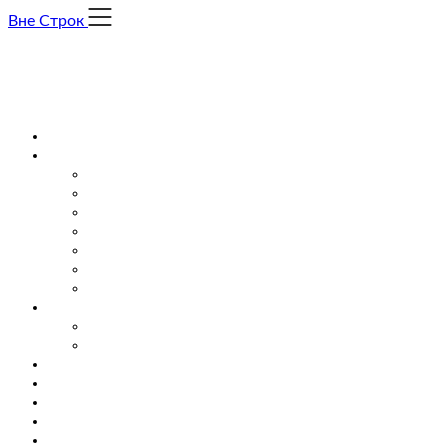
Skip
Вне Строк
to
content