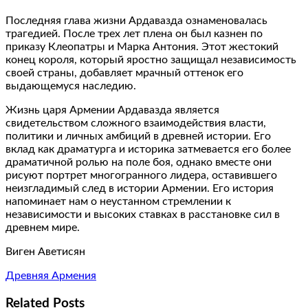
Последняя глава жизни Ардавазда ознаменовалась
трагедией. После трех лет плена он был казнен по
приказу Клеопатры и Марка Антония. Этот жестокий
конец короля, который яростно защищал независимость
своей страны, добавляет мрачный оттенок его
выдающемуся наследию.
Жизнь царя Армении Ардавазда является
свидетельством сложного взаимодействия власти,
политики и личных амбиций в древней истории. Его
вклад как драматурга и историка затмевается его более
драматичной ролью на поле боя, однако вместе они
рисуют портрет многогранного лидера, оставившего
неизгладимый след в истории Армении. Его история
напоминает нам о неустанном стремлении к
независимости и высоких ставках в расстановке сил в
древнем мире.
Виген Аветисян
Древняя Армения
Related Posts