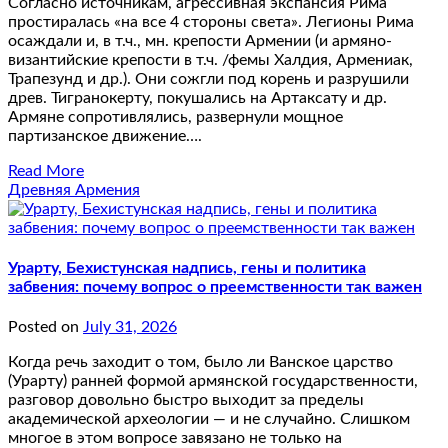
Согласно источникам, агрессивная экспансия Рима
простиралась «на все 4 стороны света». Легионы Рима
осаждали и, в т.ч., мн. крепости Армении (и армяно-
византийские крепости в т.ч. /фемы Халдия, Армениак,
Трапезунд и др.). Они сожгли под корень и разрушили
древ. Тигранокерту, покушались на Артаксату и др.
Армяне сопротивлялись, развернули мощное
партизанское движение….
Read More
Древняя Армения
Урарту, Бехистунская надпись, гены и политика
забвения: почему вопрос о преемственности так важен
Posted on
July 31, 2026
Когда речь заходит о том, было ли Ванское царство
(Урарту) ранней формой армянской государственности,
разговор довольно быстро выходит за пределы
академической археологии — и не случайно. Слишком
многое в этом вопросе завязано не только на