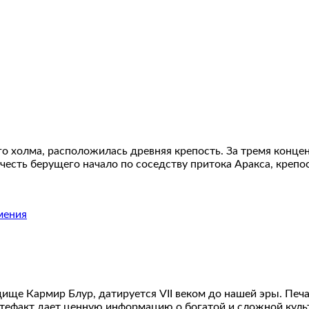
ого холма, расположилась древняя крепость. За тремя конц
честь берущего начало по соседству притока Аракса, крепо
ище Кармир Блур, датируется VII веком до нашей эры. Печа
артефакт дает ценную информацию о богатой и сложной кул