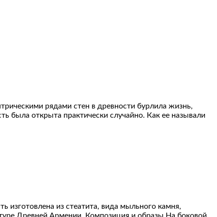
ентрическими рядами стен в древности бурлила жизнь,
сть была открыта практически случайно. Как ее называли
ть изготовлена из стеатита, вида мыльного камня,
ьтуре Древней Армении. Композиция и образы На боковой