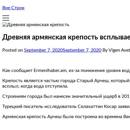
Вне Строк
Древняя армянская крепость всплывае
Posted on
September 7, 2020
September 7, 2020
By Vigen Ave
Как сообщает Ermenihaber.am, из-за понижения уровня вод
Крепость является частью города Старый Арчеш, который у
всплыл, когда вода отступила.
Строениям города был нанесен значительный ущерб в 2011
Турецкий писатель-исследователь Селахаттин Косар заявил
Армянская крепость Арчеш была построена во времена Ван