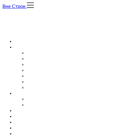
Skip
Вне Строк
to
content