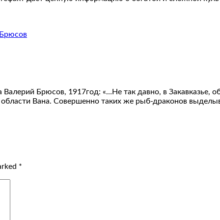
алерий Брюсов, 1917год: «…Не так давно, в Закавказье, о
 области Вана. Совершенно таких же рыб-драконов выделыв
marked
*