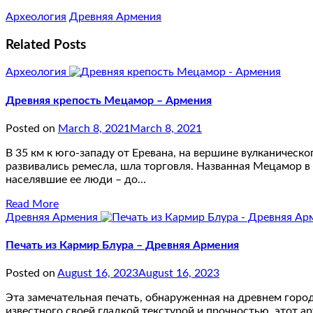
Археология
Древняя Армения
Related Posts
Археология
Древняя крепость Мецамор – Армения
Posted on
March 8, 2021
March 8, 2021
В 35 км к юго-западу от Еревана, на вершине вулканическ
развивались ремесла, шла торговля. Названная Мецамор в 
населявшие ее люди – до…
Read More
Древняя Армения
Печать из Кармир Блура – Древняя Армения
Posted on
August 16, 2023
August 16, 2023
Эта замечательная печать, обнаруженная на древнем город
известного своей гладкой текстурой и прочностью, этот 