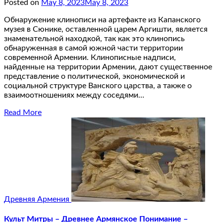
Posted on
May 8, 2023
May 8, 2023
Обнаружение клинописи на артефакте из Капанского
музея в Сюнике, оставленной царем Аргишти, является
знаменательной находкой, так как это клинопись
обнаруженная в самой южной части территории
современной Армении. Клинописные надписи,
найденные на территории Армении, дают существенное
представление о политической, экономической и
социальной структуре Ванского царства, а также о
взаимоотношениях между соседями…
Read More
Древняя Армения
Культ Митры – Древнее Армянское Понимание –