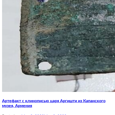
Артефакт с клинописью царя Аргишти из Капанского
музея, Армения