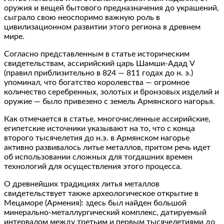
оружия и вещей бытового предназначения до украшений,
сыграло свою неоспоримо важную роль в
цивилизационном развитии этого региона в древнем
мире.
Согласно представленным в статье историческим
свидетельствам, ассирийский царь Шамши-Адад V
(правил приблизительно в 824 — 811 годах до н. э.)
упоминал, что богатство королевства — огромное
количество серебренных, золотых и бронзовых изделий и
оружие — было привезено с земель Армянского нагорья.
Как отмечается в статье, многочисленные ассирийские,
египетские источники указывают на то, что с конца
второго тысячелетия до н.э. в Армянском нагорье
активно развивалось литье металлов, притом речь идет
об использовании сложных для тогдашних времен
технологий для осуществления этого процесса.
О древнейших традициях литья металлов
свидетельствует также археологическое открытие в
Мецаморе (Армения): здесь был найден большой
минерально-металлургический комплекс, датируемый
интервалом между третьим и первым тысячелетиями до