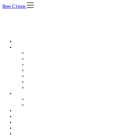
Skip
Вне Строк
to
content