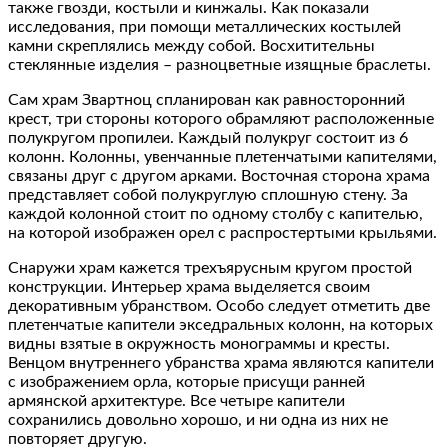
также гвозди, костыли и кинжалы. Как показали
исследования, при помощи металлических костылей
камни скреплялись между собой. Восхитительны
стеклянные изделия – разноцветные изящные браслеты.
Сам храм Звартноц спланирован как равносторонний
крест, три стороны которого обрамляют расположенные
полукругом пропилеи. Каждый полукруг состоит из 6
колонн. Колонны, увенчанные плетенчатыми капителями,
связаны друг с другом арками. Восточная сторона храма
представляет собой полукруглую сплошную стену. За
каждой колонной стоит по одному столбу с капителью,
на которой изображен орел с распростертыми крыльями.
Снаружи храм кажется трехъярусным кругом простой
конструкции. Интерьер храма выделяется своим
декоративным убранством. Особо следует отметить две
плетенчатые капители экседральных колонн, на которых
видны взятые в окружность монограммы и кресты.
Венцом внутреннего убранства храма являются капители
с изображением орла, которые присущи ранней
армянской архитектуре. Все четыре капители
сохранились довольно хорошо, и ни одна из них не
повторяет другую.