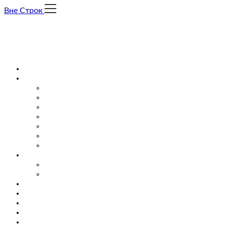
Skip
Вне Строк
to
content