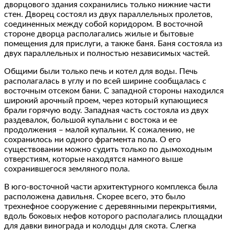
дворцового здания сохранились только нижние части
стен. Дворец состоял из двух параллельных пролетов,
соединенных между собой коридором. В восточной
стороне дворца располагались жилые и бытовые
помещения для прислуги, а также баня. Баня состояла из
двух параллельных и полностью независимых частей.
Общими были только печь и котел для воды. Печь
располагалась в углу и по всей ширине сообщалась с
восточным отсеком бани. С западной стороны находился
широкий арочный проем, через который купающиеся
брали горячую воду. Западная часть состояла из двух
раздевалок, большой купальни с востока и ее
продолжения – малой купальни. К сожалению, не
сохранилось ни одного фрагмента пола. О его
существовании можно судить только по дымоходным
отверстиям, которые находятся намного выше
сохранившегося земляного пола.
В юго-восточной части архитектурного комплекса была
расположена давильня. Скорее всего, это было
трехнефное сооружение с деревянными перекрытиями,
вдоль боковых нефов которого располагались площадки
для давки винограда и колодцы для скота. Слегка