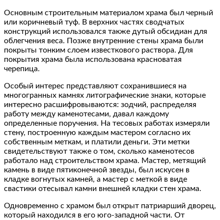
Основным строительным материалом храма был черный
или коричневый туф. В верхних частях сводчатых
конструкций использовался также дутый обсидиан для
облегчения веса. Позже внутренние стены храма были
покрыты тонким слоем известкового раствора. Для
покрытия храма была использована красноватая
черепица.
Особый интерес представляют сохранившиеся на
многогранных камнях литографические знаки, которые
интересно расшифровываются: зодчий, распределяя
работу между каменотесами, давал каждому
определенные поручения. На тесовых работах измеряли
стену, построенную каждым мастером согласно их
собственным меткам, и платили деньги. Эти метки
свидетельствуют также о том, сколько каменотесов
работало над строительством храма. Мастер, метящий
камень в виде пятиконечной звезды, был искусен в
кладке вогнутых камней, а мастер с меткой в виде
свастики отесывал камни внешней кладки стен храма.
Одновременно с храмом был открыт патриарший дворец,
который находился в его юго-западной части. От