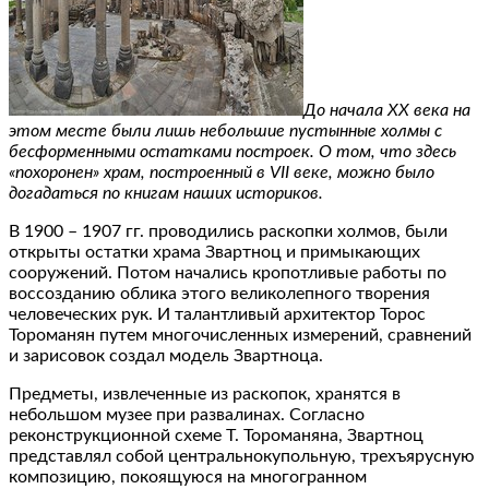
До начала ХХ века на
этом месте были лишь небольшие пустынные холмы с
бесформенными остатками построек. О том, что здесь
«похоронен» храм, построенный в VII веке, можно было
догадаться по книгам наших историков.
В 1900 – 1907 гг. проводились раскопки холмов, были
открыты остатки храма Звартноц и примыкающих
сооружений. Потом начались кропотливые работы по
воссозданию облика этого великолепного творения
человеческих рук. И талантливый архитектор Торос
Тороманян путем многочисленных измерений, сравнений
и зарисовок создал модель Звартноца.
Предметы, извлеченные из раскопок, хранятся в
небольшом музее при развалинах. Согласно
реконструкционной схеме Т. Тороманяна, Звартноц
представлял собой центральнокупольную, трехъярусную
композицию, покоящуюся на многогранном