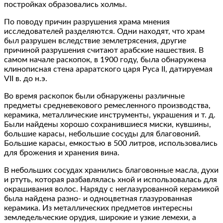
постройках образовались холмы.
По поводу причин разрушения храма мнения
исследователей разделяются. Одни находят, что храм
был разрушен вследствие землетрясения, другие
причиной разрушения считают арабские нашествия. В
самом начале раскопок, в 1900 году, была обнаружена
клинописная стена араратского царя Руса II, датируемая
VII в. до н.э.
Во время раскопок были обнаружены различные
предметы средневекового ремесленного производства,
керамика, металлические инструменты, украшения и т. д.
Были найдены хорошо сохранившиеся миски, кувшины,
большие карасы, небольшие сосуды для благовоний.
Большие карасы, емкостью в 500 литров, использовались
для брожения и хранения вина.
В небольших сосудах хранились благовонные масла, духи
и ртуть, которая разбавлялась хной и использовалась для
окрашивания волос. Наряду с неглазурованной керамикой
была найдена разно- и одноцветная глазурованная
керамика. Из металлических предметов интересны
земледельческие орудия, широкие и узкие лемехи, а