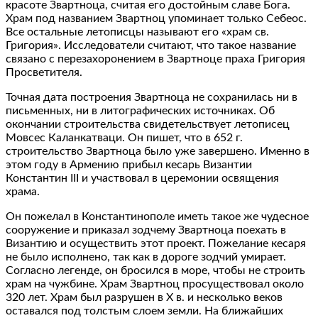
красоте Звартноца, считая его достойным славе Бога.
Храм под названием Звартноц упоминает только Себеос.
Все остальные летописцы называют его «храм св.
Григория». Исследователи считают, что такое название
связано с перезахоронением в Звартноце праха Григория
Просветителя.
Точная дата построения Звартноца не сохранилась ни в
письменных, ни в литографических источниках. Об
окончании строительства свидетельствует летописец
Мовсес Каланкатваци. Он пишет, что в 652 г.
строительство Звартноца было уже завершено. Именно в
этом году в Армению прибыл кесарь Византии
Константин III и участвовал в церемонии освящения
храма.
Он пожелал в Константинополе иметь такое же чудесное
сооружение и приказал зодчему Звартноца поехать в
Византию и осуществить этот проект. Пожелание кесаря
не было исполнено, так как в дороге зодчий умирает.
Согласно легенде, он бросился в море, чтобы не строить
храм на чужбине. Храм Звартноц просуществовал около
320 лет. Храм был разрушен в X в. и несколько веков
оставался под толстым слоем земли. На ближайших