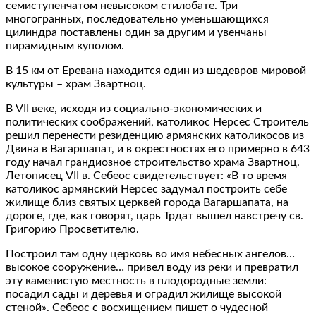
семиступенчатом невысоком стилобате. Три
многогранных, последовательно уменьшающихся
цилиндра поставлены один за другим и увенчаны
пирамидным куполом.
В 15 км от Еревана находится один из шедевров мировой
культуры – храм Звартноц.
В VII веке, исходя из социально-экономических и
политических соображений, католикос Нерсес Строитель
решил перенести резиденцию армянских католикосов из
Двина в Вагаршапат, и в окрестностях его примерно в 643
году начал грандиозное строительство храма Звартноц.
Летописец VII в. Себеос свидетельствует: «В то время
католикос армянский Нерсес задумал построить себе
жилище близ святых церквей города Вагаршапата, на
дороге, где, как говорят, царь Трдат вышел навстречу св.
Григорию Просветителю.
Построил там одну церковь во имя небесных ангелов…
высокое сооружение… привел воду из реки и превратил
эту каменистую местность в плодородные земли:
посадил сады и деревья и оградил жилище высокой
стеной». Себеос с восхищением пишет о чудесной