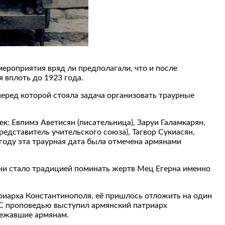
ероприятия вряд ли предполагали, что и после
 вплоть до 1923 года.
еред которой стояла задача организовать траурные
ек: Евпимэ Аветисян (писательница), Заруи Галамкарян,
едставитель учительского союза), Тагвор Сукиасян,
 году эта траурная дата была отмечена армянами
ени стало традицией поминать жертв Мец Егерна именно
риарха Константинополя, её пришлось отложить на один
. С проповедью выступил армянский патриарх
длежавшие армянам.