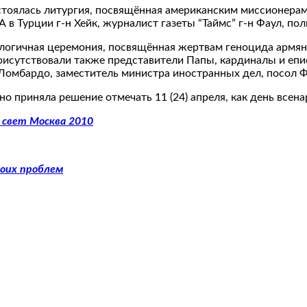
состоялась литургия, посвящённая американским миссионера
 Турции г-н Хейк, журналист газеты “Таймс” г-н Фаул, пол
логичная церемония, посвящённая жертвам геноцида армян, 
исутствовали также представители Папы, кардиналы и епис
 Ломбардо, заместитель министра иностранных дел, посол 
но приняла решение отмечать 11 (24) апреля, как день всен
 свет Москва 2010
воих проблем