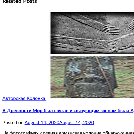
Related Posts
Авторская Колонка
В Древности Мир был связан и связующим звеном была 
Posted on
August 14, 2020
August 14, 2020
На фотографиях древняя армянская колонна обнаруженная в