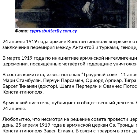
Фото:
cyprusbutterfly.com.cy
24 апреля 1919 года армяне Константинополя впервые в о
заключения перемирия между Антантой и турками, геноци
В марте 1919 года по инициативе армянской интеллигенци
церемонии, посвящённые четвёртой годовщине уничтожен
В состав комитета, известного как “Tраурный совет 11 апр
Мари Стамбулян, Перчуи Парсамян, Ориорд Арпиар, Тигран
Барсег Тинанян (доктор), Шаган Перперян и Ованнес Пого
Константинополя.
Армянский писатель, публицист и общественный деятель А
24 апреля.
Любопытно, что несмотря на решение совета провести цер
день. 25 апреля 1919 года в армянской церкви Св. Троиц
Константинополя Завен Егиаян. В связи с трауром в этот 