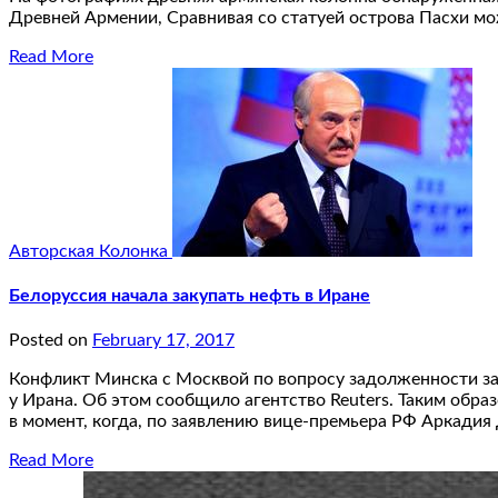
Древней Армении, Сравнивая со статуей острова Пасхи мо
Read More
Авторская Колонка
Белоруссия начала закупать нефть в Иране
Posted on
February 17, 2017
Конфликт Минска с Москвой по вопросу задолженности за г
у Ирана. Об этом сообщило агентство Reuters. Таким обра
в момент, когда, по заявлению вице-премьера РФ Аркадия
Read More