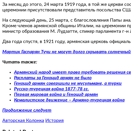
За месяц до этого, 24 марта 1919 года, в той же церкви 
церемонии присутствовали представитель посольства США в
На следующий день, 25 марта, с благословления Папы ана
Кроме членов армянской общины Италии, на церемонии пр
министр образования М. Лудзатти, спикер парламента г-н
Два года спустя, в 1921 году, армянская церковь официаль
Мартик Гаспарян Тучи не могут долго скрывать солнечный
Читать также:
Армянский народ имеет право требовать решения с
Расплаты за Геноцид армян не было
Геноцид армян совершили не мусульмане, а турки
Русско-турецкая война 1877-78 гг.
Первая мировая война и Геноцид армян
Кемалистское движение – Армяно-турецкая война
Продолжение следует
Авторская Колонка
История