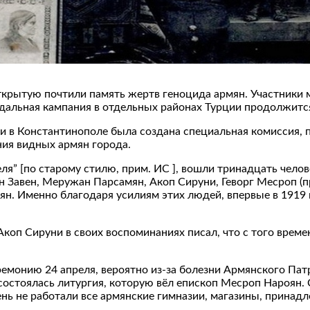
ткрытую почтили память жертв геноцида армян. Участники м
дальная кампания в отдельных районах Турции продолжится
и в Константинополе была создана специальная комиссия, п
ия видных армян города.
еля” [по старому стилю, прим. ИС ], вошли тринадцать челов
 Завен, Меружан Парсамян, Акоп Сируни, Геворг Месроп (пр
сян. Именно благодаря усилиям этих людей, впервые в 1919
коп Сируни в своих воспоминаниях писал, что с того врем
емонию 24 апреля, вероятно из-за болезни Армянского Пат
ы состоялась литургия, которую вёл епископ Месроп Нароян
день не работали все армянские гимназии, магазины, прина