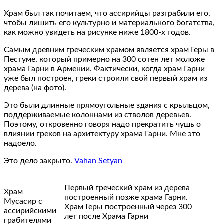
Храм был так почитаем, что ассирийцы разграбили его,
чтобы лишить его культурно и материального богатства,
как можно увидеть на рисунке ниже 1800-х годов.
Самым древним греческим храмом является храм Геры в
Пестуме, который примерно на 300 сотен лет моложе
храма Гарни в Армении. Фактически, когда храм Гарни
уже был построен, греки строили свой первый храм из
дерева (на фото).
Это были длинные прямоугольные здания с крыльцом,
поддерживаемые колоннами из стволов деревьев.
Поэтому, откровенно говоря надо прекратить чушь о
влиянии греков на архитектуру храма Гарни. Мне это
надоело.
Это дело закрыто.
Vahan Setyan
Первый греческий храм из дерева
Храм
построенный позже храма Гарни.
Мусасир с
Храм Геры построенный через 300
ассирийскими
лет после Храма Гарни
грабителями