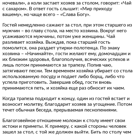
ночевали», а коли застает хозяев за столом, говорит: «Чай
с сахаром». В ответ гость слышит: «Мир приходу
вашему», но чаще всего – «Слава Богу».
Гостей немедленно сажают за стол, при этом старшего из
мужчин – во главу стола, на место хозяина. Вокруг него
усаживаются мужчины, потом уже женщины. Чай
разливает хозяйка. Выждав, пока старший гость
помолится, она раздает утирки-полотенца. По знаку
хозяина – «Начинайте», гости желают ему, домочадцам и
их близким здоровья, благополучия, всяческих успехов и
лишь потом принимаются за трапезу. Попив чаю,
затягивают песни. Тем временем хозяйка убирает со стола
использованную посуду и подает либо борщ, либо что
успела приготовить. Завершив обед, гости вновь
принимаются петь, и хозяйка еще раз обносит их чаем.
Когда трапеза подходит к концу, один из гостей встает и
возносит молитву, благодарит хозяев за угощение. Потом
течет обычная беседа, прерываемая песнопениями.
Благоговейное отношение молокан к столу имеет свои
истоки и приметы. К примеру, с какой стороны человек
зашел за стол, с той же должен выйти. Бить по столу чем