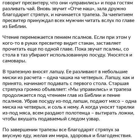
говорит пресвитеру, что они «управились» и пора гостям
разливать чай. Вновь звучит «Отче наш», зала дружно
благодарит стряпух, и начинается трапеза. За чаепитием
пресвитер принуждал всех мужчин читать вслух по главе
из Библии.
Чтение перемежается пением псалмов. Если при этом у
кого-то в руках пресвитер видит стакан, заставляет
прочитать еще по одной главе. Пока звучат псалмы, со
стола в таз убирают использованную посуду. Уносятся и
самовары.
В трапезную вносят лапшу. Ее разливают в небольшие
миски из расчета – одна чашка на четверых. Лапшу, как и
принято, начинают подавать с первого стола. Старшая
стряпуха громко объявляет: «Мы управились» и трапеза
продолжается под чтением глав из Библии и пение
псалмов. Убрав посуду из-под лапши, подают мясо – одна
миска на четверых, и соль к нему. А когда уносят тарелки
из-под мяса, всем раздают полотенца – вытирать ложки,
чтобы вкушать подаваемый следом узвар.
По завершении трапезы все благодарят стряпух за
вкусную еду, желая им мира, здоровья и благоденствия.