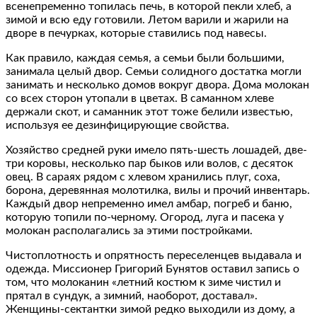
всенепременно топилась печь, в которой пекли хлеб, а
зимой и всю еду готовили. Летом варили и жарили на
дворе в печурках, которые ставились под навесы.
Как правило, каждая семья, а семьи были большими,
занимала целый двор. Семьи солидного достатка могли
занимать и несколько домов вокруг двора. Дома молокан
со всех сторон утопали в цветах. В саманном хлеве
держали скот, и саманник этот тоже белили известью,
используя ее дезинфицирующие свойства.
Хозяйство средней руки имело пять-шесть лошадей, две-
три коровы, несколько пар быков или волов, с десяток
овец. В сараях рядом с хлевом хранились плуг, соха,
борона, деревянная молотилка, вилы и прочий инвентарь.
Каждый двор непременно имел амбар, погреб и баню,
которую топили по-черному. Огород, луга и пасека у
молокан располагались за этими постройками.
Чистоплотность и опрятность переселенцев выдавала и
одежда. Миссионер Григорий Бунятов оставил запись о
том, что молоканин «летний костюм к зиме чистил и
прятал в сундук, а зимний, наоборот, доставал».
Женщины-сектантки зимой редко выходили из дому, а