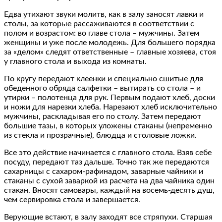
Едва утихают звуки молитв, как в залу заносят лавки и
столы, за которые рассаживаются в соответствии с
полом и возрастом: во главе стола – мужчины. Затем
женщины и уже после молодежь. Для большего порядка
за «делом» следят ответственные – главные хозяева, стоя
у главного стола и выхода из комнаты.
По кругу передают клеенки и специально сшитые для
обеденного обряда салфетки – вытирать со стола – и
утирки – полотенца для рук. Первым подают хлеб, доски
и ножи для нарезки хлеба. Нарезают хлеб исключительно
мужчины, раскладывая его по столу. Затем передают
большие тазы, в которых уложены стаканы (непременно
из стекла и прозрачные), блюдца и столовые ложки.
Все это действие начинается с главного стола. Взяв себе
посуду, передают таз дальше. Точно так же передаются
сахарницы с сахаром-рафинадом, заварные чайники и
стаканы с сухой заваркой из расчета на два чайника один
стакан. Вносят самовары, каждый на восемь-десять душ,
чем сервировка стола и завершается.
Верующие встают, в залу заходят все стряпухи. Старшая