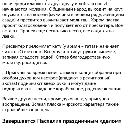
по очереди кланяются друг другу и лобзаются. И
начинаются моления. Общинный народ выходит на круг,
опускается на колени (мужчины в первом ряду, женщины
сзади) и пресвитер вычитывает молитвы. Хором паства
просит благословения и получает его от пресвитера. Все
встают. Пропев еще несколько песен, все садятся на
лавки.
Пресвитер преломляет кету (у армян – гата) и начинает
читать «Отче наш». Все дружно тянут руки к выпечке,
запивая сладости водой. Отпев благодарственную
молитву, расходятся.
…Прыгуны во время пения стихов в конце собрания при
особом духовном настрое (впадают в религиозный
экстаз) поднимают вверх руки и могут даже
подпрыгивать – радение корабельное, радение женщин.
Всякие другие песни, кроме духовных, у прыгунов
воспрещены. Всякая пляска мирского характера также
строжайше запрещена.
Завершается Пасхалия праздничным «делом»