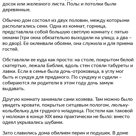
досок или железного листа. Полы и потолки были
деревянные.
Обычно дом состоял из двух половин, между которыми
располагались сени. Одна из комнат, горница,
представляла собой большую светлую комнату с пятью
окнами (три окна обязательно выходили на улицу, а два –
во двор). Ее оклеивали обоями, она служила и для приема
гостей.
Обставляли ее куда как просто: на столе, покрытом белой
скатертью, лежала Библия, вдоль стен стояли табуреты и
лавки. Если в семье была дочь-отроковица, в углу мог
быть и сундук для приданого. По сундуку и судили –
собираются ли родители в этом году дочь замуж
выдавать.
Другую комнату занимали сами хозяева. Там можно было
увидеть кровати, покрытые ситцевым пологом, люльку-
колыбельку для грудного младенца. Постели как таковой
у молокан в конце XIX века практически не было: вместо
одеял укрывались шубами.
Зато славились дома обилием перин и подушек. В доме