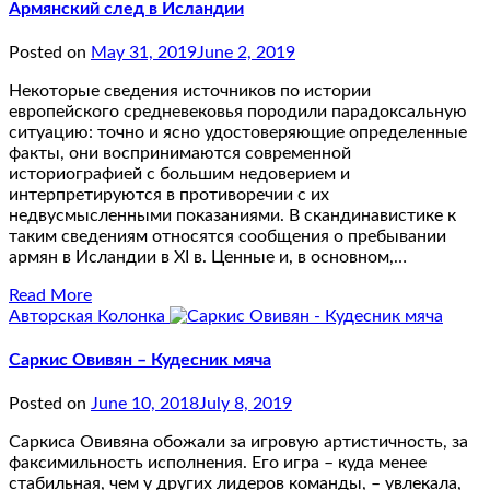
Армянский след в Исландии
Posted on
May 31, 2019
June 2, 2019
Некоторые сведения источников по истории
европейского средневековья породили парадоксальную
ситуацию: точно и ясно удостоверяющие определенные
факты, они воспринимаются современной
историографией с большим недоверием и
интерпретируются в противоречии с их
недвусмысленными показаниями. В скандинавистике к
таким сведениям относятся сообщения о пребывании
армян в Исландии в XI в. Ценные и, в основном,…
Read More
Авторская Колонка
Саркис Овивян – Кудесник мяча
Posted on
June 10, 2018
July 8, 2019
Саркиса Овивяна обожали за игровую артистичность, за
факсимильность исполнения. Его игра – куда менее
стабильная, чем у других лидеров команды, – увлекала,