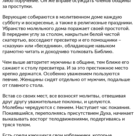
либо поручение. Он же вправе осуждать членов общины
за проступки.
Верующие собираются в молитвенном доме каждую
субботу и воскресенье, а также в религиозные праздники.
Убранство молельного дома поражает своей простотой.
В переднем углу за столом, накрытым белой чистой
скатертью, восседают пресвитер и его помощники –
«сказуки» или «беседники», обладающие навыком
грамотно читать и доходчиво толковать Библию.
Чем выше авторитет мужчины в общине, тем ближе его
сажают к столу пресвитера. И за это престижное место
крепко держатся. Особенно уважением пользуются
певчие. Женщины сидят отдельно от мужчин, подальше
от главного стола.
Встав со своих мест, все возносят молитвы, отвешивая
друг другу уважительные поклоны, и целуются.
Молебны чередуются с пением. Наступает час покаяния.
Покаявшийся, переполняясь присутствием Духа, начинает
выказывать восторг телодвижениями, подергиваясь и
тряся телом.
Есть среди кающихся свои избранники, которые,