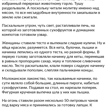
избранный перерезал животному горло. Тушу
разделывали. А поскольку читали молитву именно над
мясом, то все несъедобные внутренности закапывали в
землю или сжигали.
Пасхальным утром, чуть свет, растапливали печь, на
которой из заготовленных сухофруктов и домашних
компотов готовили узвар.
Женщины ставили тесто и выпекали сладкие куличи. Ну и
яйца красили, разумеется. Вся кета, булочки, пышки и
начинка лепились из одного теста, но разной формы. В
первую голову заготовляли начинку для кеты, перемешав
в равных пропорциях сахар, муку и топленое сливочное
масло. Тесто раскатывали, клали поверх сладкую начинку
и складывали пополам, слепляя пальчиками концы.
Молоканское лакомство, так называемые начинки, по
сути являло собой большие, длинные пироги, набитые
сухофруктами. Подавая на стол, их нарезали поперек.
Фигурная крученая выпечка шла у них как пышка.
На огонь ставили разом несколько 50-литровых чанов
под варку мяса и принимались за готовку лапши. К