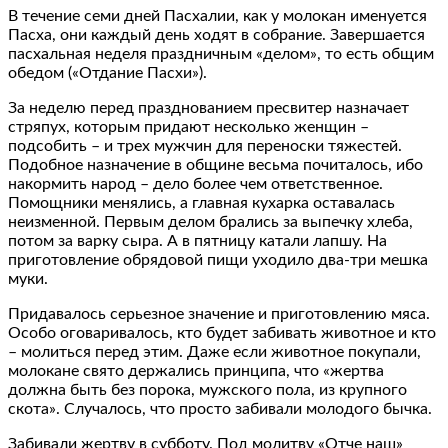
В течение семи дней Пасхалии, как у молокан именуется
Пасха, они каждый день ходят в собрание. Завершается
пасхальная неделя праздничным «делом», то есть общим
обедом («Отдание Пасхи»).
За неделю перед празднованием пресвитер назначает
стряпух, которым придают несколько женщин –
подсобить – и трех мужчин для переноски тяжестей.
Подобное назначение в общине весьма почиталось, ибо
накормить народ – дело более чем ответственное.
Помощники менялись, а главная кухарка оставалась
неизменной. Первым делом брались за выпечку хлеба,
потом за варку сыра. А в пятницу катали лапшу. На
приготовление обрядовой пищи уходило два-три мешка
муки.
Придавалось серьезное значение и приготовлению мяса.
Особо оговаривалось, кто будет забивать животное и кто
– молиться перед этим. Даже если животное покупали,
молокане свято держались принципа, что «жертва
должна быть без порока, мужского пола, из крупного
скота». Случалось, что просто забивали молодого бычка.
Забивали жертву в субботу. Под молитву «Отче наш»