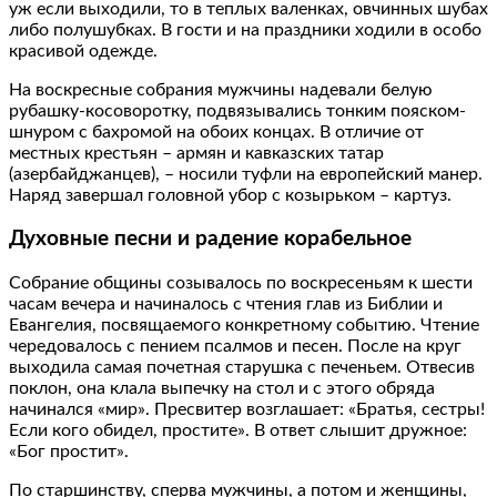
уж если выходили, то в теплых валенках, овчинных шубах
либо полушубках. В гости и на праздники ходили в особо
красивой одежде.
На воскресные собрания мужчины надевали белую
рубашку-косоворотку, подвязывались тонким пояском-
шнуром с бахромой на обоих концах. В отличие от
местных крестьян – армян и кавказских татар
(азербайджанцев), – носили туфли на европейский манер.
Наряд завершал головной убор с козырьком – картуз.
Духовные песни и радение корабельное
Собрание общины созывалось по воскресеньям к шести
часам вечера и начиналось с чтения глав из Библии и
Евангелия, посвящаемого конкретному событию. Чтение
чередовалось с пением псалмов и песен. После на круг
выходила самая почетная старушка с печеньем. Отвесив
поклон, она клала выпечку на стол и с этого обряда
начинался «мир». Пресвитер возглашает: «Братья, сестры!
Если кого обидел, простите». В ответ слышит дружное:
«Бог простит».
По старшинству, сперва мужчины, а потом и женщины,