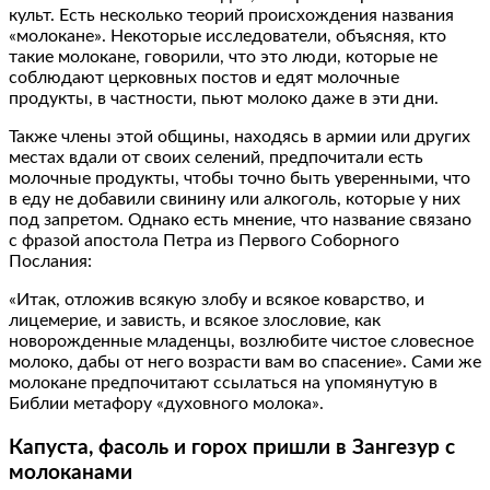
культ. Есть несколько теорий происхождения названия
«молокане». Некоторые исследователи, объясняя, кто
такие молокане, говорили, что это люди, которые не
соблюдают церковных постов и едят молочные
продукты, в частности, пьют молоко даже в эти дни.
Также члены этой общины, находясь в армии или других
местах вдали от своих селений, предпочитали есть
молочные продукты, чтобы точно быть уверенными, что
в еду не добавили свинину или алкоголь, которые у них
под запретом. Однако есть мнение, что название связано
с фразой апостола Петра из Первого Соборного
Послания:
«Итак, отложив всякую злобу и всякое коварство, и
лицемерие, и зависть, и всякое злословие, как
новорожденные младенцы, возлюбите чистое словесное
молоко, дабы от него возрасти вам во спасение». Сами же
молокане предпочитают ссылаться на упомянутую в
Библии метафору «духовного молока».
Капуста, фасоль и горох пришли в Зангезур с
молоканами