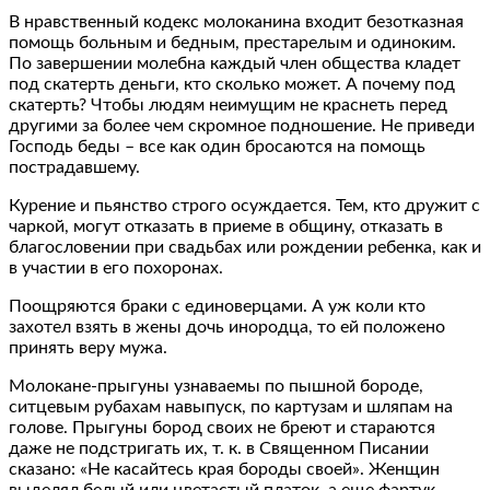
В нравственный кодекс молоканина входит безотказная
помощь больным и бедным, престарелым и одиноким.
По завершении молебна каждый член общества кладет
под скатерть деньги, кто сколько может. А почему под
скатерть? Чтобы людям неимущим не краснеть перед
другими за более чем скромное подношение. Не приведи
Господь беды – все как один бросаются на помощь
пострадавшему.
Курение и пьянство строго осуждается. Тем, кто дружит с
чаркой, могут отказать в приеме в общину, отказать в
благословении при свадьбах или рождении ребенка, как и
в участии в его похоронах.
Поощряются браки с единоверцами. А уж коли кто
захотел взять в жены дочь инородца, то ей положено
принять веру мужа.
Молокане-прыгуны узнаваемы по пышной бороде,
ситцевым рубахам навыпуск, по картузам и шляпам на
голове. Прыгуны бород своих не бреют и стараются
даже не подстригать их, т. к. в Священном Писании
сказано: «Не касайтесь края бороды своей». Женщин
выделял белый или цветастый платок, а еще фартук.