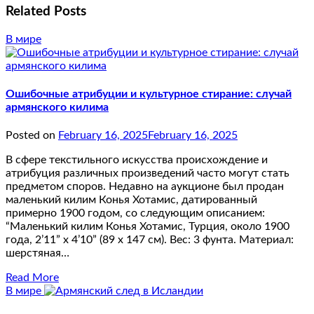
Related Posts
В мире
Ошибочные атрибуции и культурное стирание: случай
армянского килима
Posted on
February 16, 2025
February 16, 2025
В сфере текстильного искусства происхождение и
атрибуция различных произведений часто могут стать
предметом споров. Недавно на аукционе был продан
маленький килим Конья Хотамис, датированный
примерно 1900 годом, со следующим описанием:
“Маленький килим Конья Хотамис, Турция, около 1900
года, 2’11” x 4’10” (89 x 147 см). Вес: 3 фунта. Материал:
шерстяная…
Read More
В мире