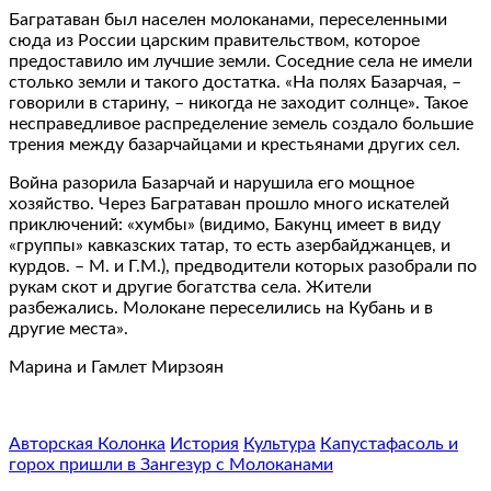
Багратаван был населен молоканами, переселенными
сюда из России царским правительством, которое
предоставило им лучшие земли. Соседние села не имели
столько земли и такого достатка. «На полях Базарчая, –
говорили в старину, – никогда не заходит солнце». Такое
несправедливое распределение земель создало большие
трения между базарчайцами и крестьянами других сел.
Война разорила Базарчай и нарушила его мощное
хозяйство. Через Багратаван прошло много искателей
приключений: «хумбы» (видимо, Бакунц имеет в виду
«группы» кавказских татар, то есть азербайджанцев, и
курдов. – М. и Г.М.), предводители которых разобрали по
рукам скот и другие богатства села. Жители
разбежались. Молокане переселились на Кубань и в
другие места».
Марина и Гамлет Мирзоян
Авторская Колонка
История
Культура
Капуста
фасоль и
горох пришли в Зангезур с Молоканами