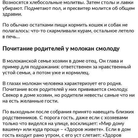
Возносятся хлебосольные молитвы. Затем столы и лавки
убирают. Подметают пол, и пресвитер молится об общем
здравии.
По обычаю остатками пищи кормить кошек и собак не
полагалось: что-то скармливали курам, остальное летело
в печь…
Почитание родителей у молокан смолоду
В молоканской семье хозяин в доме отец. Он глава и
пример для подражания: ответственен за нравственный
устой семьи, а потом уже и кормилец.
В глазах молокан человека характеризует его родня.
Почитание всех родителей у них прививается смолоду.
Свекор в доме хозяин, но родители невесты самые что ни
на есть желанные гости.
По выходным после собрания принято навещать близких
родственников. С порога гость, даже если с хозяевами
только что виделся на улице, восклицает: «Мир дому
вашему» или куда проще – «Здоров живете». Если в дом
гость входит рано утром, с его уст слетает: «Здоров