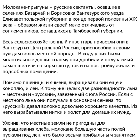
Молокане-прыгуны – русские сектанты, осевшие в
селениях Базарчай и Борисовка Зангезурского уезда
Елисаветпольской губернии в конце первой половины XIX
века – образом жизни своей мало отличались от
соплеменников, оставшихся в Тамбовской губернии.
Весь сельскохозяйственный инвентарь привезли они в
Зангезур из Центральной России, приспособив к своим
нуждам волов местной породы. В ходу у них были
молотильные доски: солому они дробили и получаемый
саман шел как на корм скоту, так и на постройку жилья и
подсобных помещений.
Помимо пшеницы и ячменя, выращивали они еще и
коноплю, и лен. К тому же целых две разновидности льна
– местный и «русский», завезенный с юга России. Если с
местного льна они получали в основном семена, то
«русский» давал волокно довольно хорошего качества. Из
него вырабатывали нитки и холст для домашних нужд.
Уяснив, что местные земли не пригодны для
выращивания хлеба, молокане большую часть полей
пускали под лен, что было весьма прибыльным занятием.