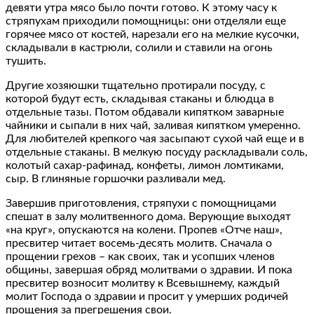
девяти утра мясо было почти готово. К этому часу к
стряпухам приходили помощницы: они отделяли еще
горячее мясо от костей, нарезали его на мелкие кусочки,
складывали в кастрюли, солили и ставили на огонь
тушить.
Другие хозяюшки тщательно протирали посуду, с
которой будут есть, складывая стаканы и блюдца в
отдельные тазы. Потом обдавали кипятком заварные
чайники и сыпали в них чай, заливая кипятком умеренно.
Для любителей крепкого чая засыпают сухой чай еще и в
отдельные стаканы. В мелкую посуду раскладывали соль,
колотый сахар-рафинад, конфеты, лимон ломтиками,
сыр. В глиняные горшочки разливали мед.
Завершив приготовления, стряпухи с помощницами
спешат в залу молитвенного дома. Верующие выходят
«на круг», опускаются на колени. Пропев «Отче наш»,
пресвитер читает восемь-десять молитв. Сначала о
прощении грехов – как своих, так и усопших членов
общины, завершая обряд молитвами о здравии. И пока
пресвитер возносит молитву к Всевышнему, каждый
молит Господа о здравии и просит у умерших родичей
прощения за прегрешения свои.