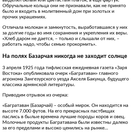
Обручальные кольца они не признавали, как не принято
было и входить в молитвенный дом при золотых и
прочих украшениях.
Отличала молокан и замкнутость, выработавшаяся у них
за долгие годы во имя сохранения и укрепления их веры.
«Хлеб даром не дается, – только и слышали от них, –
работать надо, чтобы семью прокормить».
На полях Базарчая никогда не заходит солнце
3 апреля 1925 года тифлисская ежедневная газета «Заря
Востока» опубликовала очерк «Багратаван» главного
агронома Зангезурского уезда Акселя Бакунца, будущего
классика армянской литературы.
Приводим отрывок из очерка:
«Багратаван (Базарчай) – особый мирок. Он находится на
высоте 7.000 футов. На его прекрасных пастбищах
паслись в былые времена лучшие породы коров и овец.
Молочные продукты Багратавана были известны далеко
за его пределами и высоко ценились на рынке…