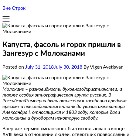
Вне Строк
Капуста, фасоль и горох пришли в
Зангезур с Молоканами
Posted on
July 31, 2018
July 30, 2018
By Vigen Avetisyan
Молокане – разновидность духовного?христианства, а
также особая этнографическая группа русских. В
Российской?империи были отнесены к «особенно вредным
ересям» и преследовались вплоть до указов императора
Александра I, относящихся к 1803 году, которые дали
молоканам и духоборам некоторую свободу.
Впервые термин «молокане» был использован в конце
XVIII века в отношении людей, отвергших православный