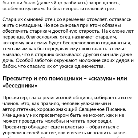
бы то ни было (даже яйцо разбивать) запрещалось,
особенно кулаком. То был непростительный грех.
Старших сыновей отец со временем отселяет, оставаясь
жить с младшим. Но все сыновья при этом обязаны
обеспечить старикам достойную старость. На склоне лет
первенца, благословляя, отец назначает старшим,
которому вся семья будет беспрекословно подчиняться,
тем самым как бы передавая ему свою власть в семье.
Бывало, что в старших оказывался другой сын или даже
дочь. Особой заботой окружают молокане своих дедов и
бабок, что спасало их от ужаса одиночества.
Пресвитер и его помощники – «сказуки» или
«беседники»
Пресвитер, глава религиозной общины, избирается из ее
членов. Это, как правило, человек уважаемый и
авторитетный, хорошо знающий Священное Писание.
Женщина у них пресвитером быть не может, как и не
может проводить молебны и читать проповеди.
Пресвитер обладает еще и властью – обратиться с
упреком к своей пастве, как и велеть исполнить какое-