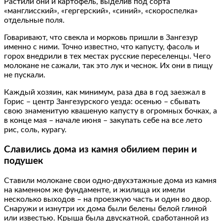
Растили они и картофель, выделив под сорта
«манглисский», «гергерский», «синий», «скороспелка»
отдельные поля.
Говаривают, что свекла и морковь пришли в Зангезур
именно с ними. Точно известно, что капусту, фасоль и
горох внедрили в тех местах русские переселенцы. Чего
молокане не сажали, так это лук и чеснок. Их они в пищу
не пускали.
Каждый хозяин, как минимум, раза два в год заезжал в
Горис – центр Зангезурского уезда: осенью – сбывать
свою знаменитую квашеную капусту в огромных бочках, а
в конце мая – начале июня – закупать себе на все лето
рис, соль, курагу.
Славились дома из камня обилием перин и
подушек
Ставили молокане свои одно-двухэтажные дома из камня
на каменном же фундаменте, и жилища их имели
несколько выходов – на проезжую часть и один во двор.
Снаружи и изнутри их дома были белены белой глиной
или известью. Крыша была двускатной, сработанной из