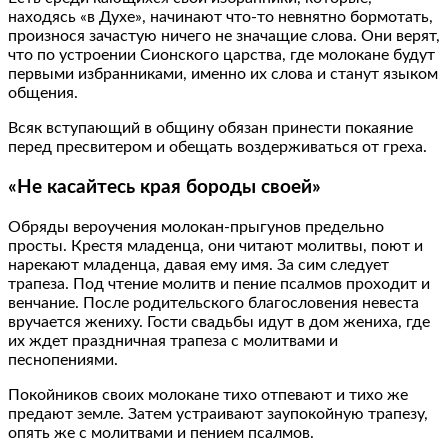
находясь «в Духе», начинают что-то невнятно бормотать,
произнося зачастую ничего не значащие слова. Они верят,
что по устроении Сионского царства, где молокане будут
первыми избранниками, именно их слова и станут языком
общения.
Всяк вступающий в общину обязан принести покаяние
перед пресвитером и обещать воздерживаться от греха.
«Не касайтесь края бороды своей»
Обряды вероучения молокан-прыгунов предельно
просты. Крестя младенца, они читают молитвы, поют и
нарекают младенца, давая ему имя. За сим следует
трапеза. Под чтение молитв и пение псалмов проходит и
венчание. После родительского благословения невеста
вручается жениху. Гости свадьбы идут в дом жениха, где
их ждет праздничная трапеза с молитвами и
песнопениями.
Покойников своих молокане тихо отпевают и тихо же
предают земле. Затем устраивают заупокойную трапезу,
опять же с молитвами и пением псалмов.