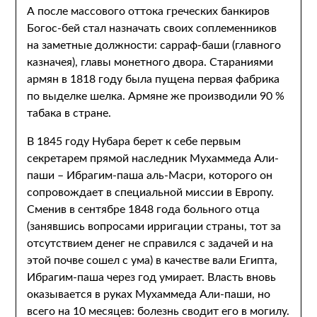
А после массового оттока греческих банкиров
Богос-бей стал назначать своих соплеменников
на заметные должности: сарраф-баши (главного
казначея), главы монетного двора. Стараниями
армян в 1818 году была пущена первая фабрика
по выделке шелка. Армяне же производили 90 %
табака в стране.
В 1845 году Нубара берет к себе первым
секретарем прямой наследник Мухаммеда Али-
паши – Ибрагим-паша аль-Масри, которого он
сопровождает в специальной миссии в Европу.
Сменив в сентябре 1848 года больного отца
(занявшись вопросами ирригации страны, тот за
отсутствием денег не справился с задачей и на
этой почве сошел с ума) в качестве вали Египта,
Ибрагим-паша через год умирает. Власть вновь
оказывается в руках Мухаммеда Али-паши, но
всего на 10 месяцев: болезнь сводит его в могилу.