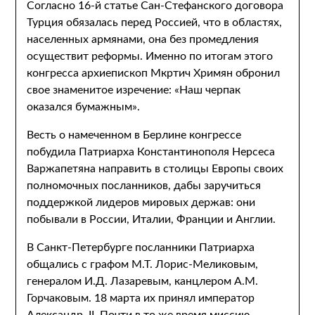
Согласно 16-й статье Сан-Стефанского договора
Турция обязалась перед Россией, что в областях,
населенных армянами, она без промедления
осуществит реформы. Именно по итогам этого
конгресса архиепископ Мкртич Хримян обронил
свое знаменитое изречение: «Наш черпак
оказался бумажным».
Весть о намеченном в Берлине конгрессе
побудила Патриарха Константинополя Нерсеса
Варжапетяна направить в столицы Европы своих
полномочных посланников, дабы заручиться
поддержкой лидеров мировых держав: они
побывали в России, Италии, Франции и Англии.
В Санкт-Петербурге посланники Патриарха
общались с графом М.Т. Лорис-Меликовым,
генералом И.Д. Лазаревым, канцлером А.М.
Горчаковым. 18 марта их принял император