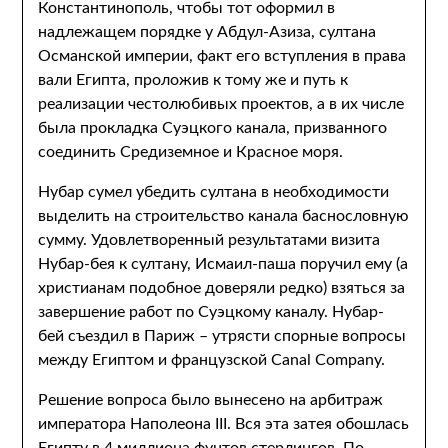
Константинополь, чтобы тот оформил в
надлежащем порядке у Абдул-Азиза, султана
Османской империи, факт его вступления в права
вали Египта, проложив к тому же и путь к
реализации честолюбивых проектов, а в их числе
была прокладка Суэцкого канала, призванного
соединить Средиземное и Красное моря.
Нубар сумел убедить султана в необходимости
выделить на строительство канала баснословную
сумму. Удовлетворенный результатами визита
Нубар-бея к султану, Исмаил-паша поручил ему (а
христианам подобное доверяли редко) взяться за
завершение работ по Суэцкому каналу. Нубар-
бей съездил в Париж – утрясти спорные вопросы
между Египтом и французской Canal Company.
Решение вопроса было вынесено на арбитраж
императора Наполеона III. Вся эта затея обошлась