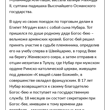
Мухаммеда Али-паши, вассала халифа Махмуда
II, султана-падишаха Высочайшего Османского
государства.
В одну из своих поездок по торговым делам в
Египет Мгрдич взял с собой сына Нубара. Тот
пришелся по душе родному дяде Богос-бею –
вельможе армянских кровей. Богос-бей решил
принять участие в судьбе племянника, определив
его на учебу сперва в Швейцарию, в город Веве
на берегу Женевского озера, а затем отправив к
отцам-иезуитам в Тулузу, где Нубар при мужском
ордене Римско-католической церкви, живущем
под девизом «К вящей славе Божией», в
совершенстве овладел французским. В 17 лет
Нубар возвращается к своему благодетелю
Богос-бею и поступает на государственную
службу. 18 месяцев он состоит секретарем при
Богос-бее, имевшем к тому времени два