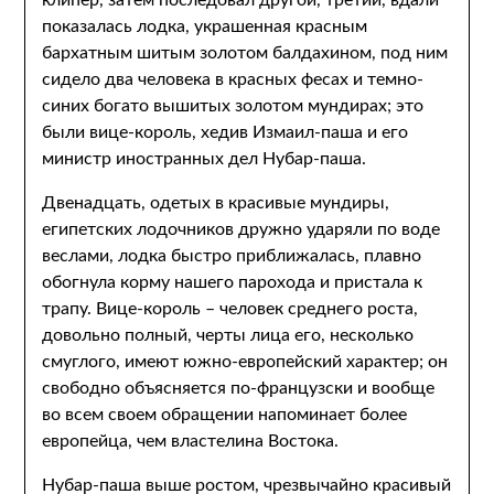
клипер, затем последовал другой, третий, вдали
показалась лодка, украшенная красным
бархатным шитым золотом балдахином, под ним
сидело два человека в красных фесах и темно-
синих богато вышитых золотом мундирах; это
были вице-король, хедив Измаил-паша и его
министр иностранных дел Нубар-паша.
Двенадцать, одетых в красивые мундиры,
египетских лодочников дружно ударяли по воде
веслами, лодка быстро приближалась, плавно
обогнула корму нашего парохода и пристала к
трапу. Вице-король – человек среднего роста,
довольно полный, черты лица его, несколько
смуглого, имеют южно-европейский характер; он
свободно объясняется по-французски и вообще
во всем своем обращении напоминает более
европейца, чем властелина Востока.
Нубар-паша выше ростом, чрезвычайно красивый