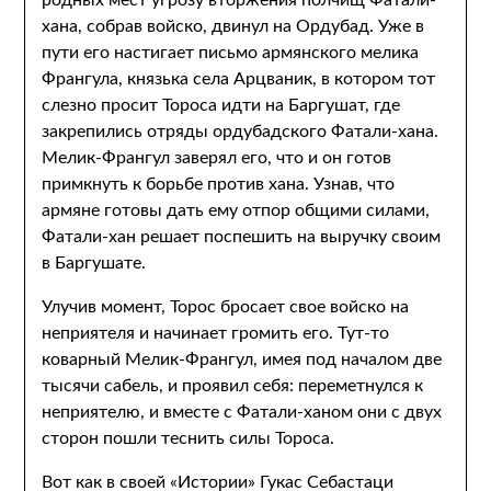
родных мест угрозу вторжения полчищ Фатали-
хана, собрав войско, двинул на Ордубад. Уже в
пути его настигает письмо армянского мелика
Франгула, князька села Арцваник, в котором тот
слезно просит Тороса идти на Баргушат, где
закрепились отряды ордубадского Фатали-хана.
Мелик-Франгул заверял его, что и он готов
примкнуть к борьбе против хана. Узнав, что
армяне готовы дать ему отпор общими силами,
Фатали-хан решает поспешить на выручку своим
в Баргушате.
Улучив момент, Торос бросает свое войско на
неприятеля и начинает громить его. Тут-то
коварный Мелик-Франгул, имея под началом две
тысячи сабель, и проявил себя: переметнулся к
неприятелю, и вместе с Фатали-ханом они с двух
сторон пошли теснить силы Тороса.
Вот как в своей «Истории» Гукас Себастаци