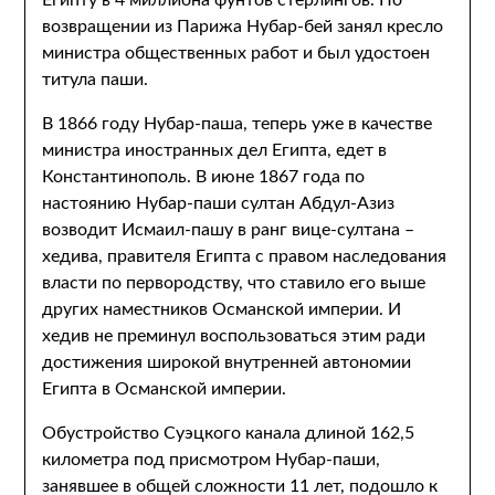
Египту в 4 миллиона фунтов стерлингов. По
возвращении из Парижа Нубар-бей занял кресло
министра общественных работ и был удостоен
титула паши.
В 1866 году Нубар-паша, теперь уже в качестве
министра иностранных дел Египта, едет в
Константинополь. В июне 1867 года по
настоянию Нубар-паши султан Абдул-Азиз
возводит Исмаил-пашу в ранг вице-султана –
хедива, правителя Египта с правом наследования
власти по первородству, что ставило его выше
других наместников Османской империи. И
хедив не преминул воспользоваться этим ради
достижения широкой внутренней автономии
Египта в Османской империи.
Обустройство Суэцкого канала длиной 162,5
километра под присмотром Нубар-паши,
занявшее в общей сложности 11 лет, подошло к