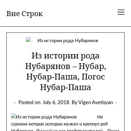
Skip
to
Вне Строк
content
Из истории рода
Нубарянов – Нубар,
Нубар-Паша, Погос
Нубар-Паша
Posted on
July 6, 2018
By Vigen Avetisyan
На
суровых ветрах истории мужал и крепнул род