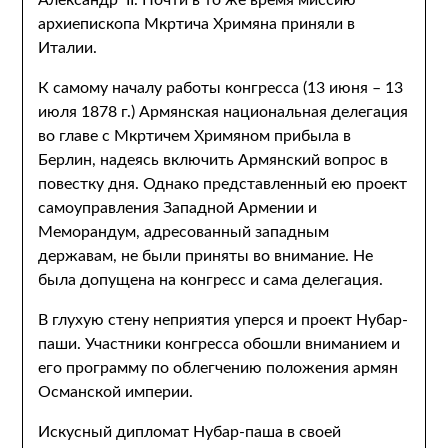
Александр II. Почти в то же время миссию
архиепископа Мкртича Хримяна приняли в
Италии.
К самому началу работы конгресса (13 июня – 13
июля 1878 г.) Армянская национальная делегация
во главе с Мкртичем Хримяном прибыла в
Берлин, надеясь включить Армянский вопрос в
повестку дня. Однако представленный ею проект
самоуправления Западной Армении и
Меморандум, адресованный западным
державам, не были приняты во внимание. Не
была допущена на конгресс и сама делегация.
В глухую стену неприятия уперся и проект Нубар-
паши. Участники конгресса обошли вниманием и
его программу по облегчению положения армян
Османской империи.
Искусный дипломат Нубар-паша в своей