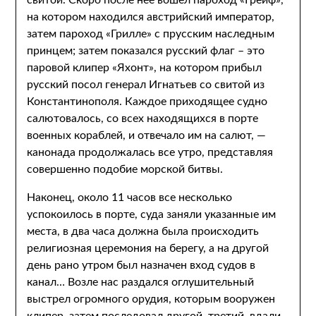
свитой. Скоро после нее вошел пароход «Грейф»,
на котором находился австрийский император,
затем пароход «Грилле» с прусским наследным
принцем; затем показался русский флаг – это
паровой клипер «Яхонт», на котором прибыл
русский посол генерал Игнатьев со свитой из
Константинополя. Каждое приходящее судно
салютовалось, со всех находящихся в порте
военных кораблей, и отвечало им на салют, —
канонада продолжалась все утро, представляя
совершенно подобие морской битвы.
Наконец, около 11 часов все несколько
успокоилось в порте, суда заняли указанные им
места, в два часа должна была происходить
религиозная церемония на берегу, а на другой
день рано утром был назначен вход судов в
канал… Возле нас раздался оглушительный
выстрел огромного орудия, которым вооружен