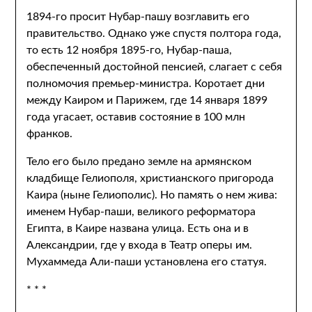
1894-го просит Нубар-пашу возглавить его
правительство. Однако уже спустя полтора года,
то есть 12 ноября 1895-го, Нубар-паша,
обеспеченный достойной пенсией, слагает с себя
полномочия премьер-министра. Коротает дни
между Каиром и Парижем, где 14 января 1899
года угасает, оставив состояние в 100 млн
франков.
Тело его было предано земле на армянском
кладбище Гелиополя, христианского пригорода
Каира (ныне Гелиополис). Но память о нем жива:
именем Нубар-паши, великого реформатора
Египта, в Каире названа улица. Есть она и в
Александрии, где у входа в Театр оперы им.
Мухаммеда Али-паши установлена его статуя.
* * *