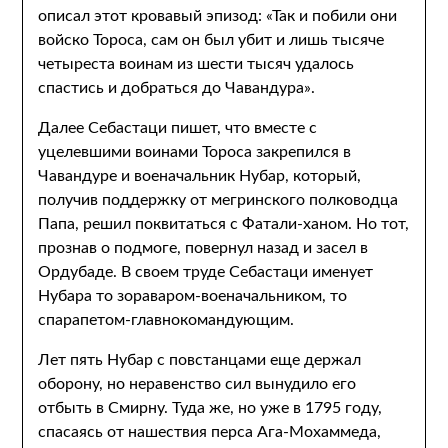
описал этот кровавый эпизод: «Так и побили они
войско Тороса, сам он был убит и лишь тысяче
четыреста воинам из шести тысяч удалось
спастись и добраться до Чавандура».
Далее Себастаци пишет, что вместе с
уцелевшими воинами Тороса закрепился в
Чавандуре и военачальник Нубар, который,
получив поддержку от мегринского полководца
Папа, решил поквитаться с Фатали-ханом. Но тот,
прознав о подмоге, повернул назад и засел в
Ордубаде. В своем труде Себастаци именует
Нубара то зораваром-военачальником, то
спарапетом-главнокомандующим.
Лет пять Нубар с повстанцами еще держал
оборону, но неравенство сил вынудило его
отбыть в Смирну. Туда же, но уже в 1795 году,
спасаясь от нашествия перса Ага-Мохаммеда,