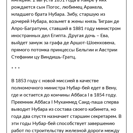
империи. 2 августа 1851 года в Каире у них
рождается сын Погос, любимец Аракела,
младшего брата Нубара. Зибу, старшую из
дочерей Нубара, возьмет в жены князь Тигран де
Апро-Багратуни, ставший в 1881 году министром
иностранных дел Египта. Другая дочь – Ева,
выйдет замуж за графа де Аршот-Шоенховена,
прямого потомка принцессы Бельгии и Австрии
Стефании цу Виндишь-Гратц.
* * *
В 1853 году с новой миссией в качестве
полномочного министра Нубар-бей едет в Вену,
где и остается до кончины Аббаса I в 1854 году.
Преемник Аббаса I Мухаммед Саид-паша сперва
выводит Нубара из состава своего кабинета, но
года два спустя назначает старшим секретарем. В
эти годы Нубар-бей способствует завершению
работ по строительству железной дороги между