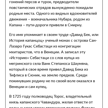
гонений персов и турок, предводители
повстанческих отрядов вынужденно покидали
родные места. Одного из видных вдохновителей
движения – военачальника Нубара, родом из
Капана – пути-дороги привели в Смирну.
Его имя упоминает в своем труде «Давид Бек, или
История капанцоц» ученый монах с острова Сан-
Лазаро Гукас Себастаци из конгрегации
мхитаристов, что в Венеции. А записал эту
«Историю» Себастаци со слов купца из
мегринского села Ванк Степаноса Шаумяна,
который в свое время привел Давид Бека из
Тифлиса в Сюник, на землю предков. Среди
покинувших родину не по своей воле оказался в
Венеции и сам купец.
В 1725 году полководец Торос, владетельный
князь капанского Чавандура, желая отвести от