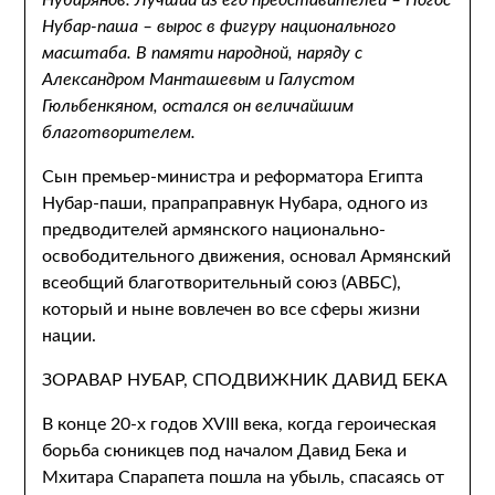
Нубарянов. Лучший из его представителей – Погос
Нубар-паша – вырос в фигуру национального
масштаба. В памяти народной, наряду с
Александром Манташевым и Галустом
Гюльбенкяном, остался он величайшим
благотворителем.
Сын премьер-министра и реформатора Египта
Нубар-паши, прапраправнук Нубара, одного из
предводителей армянского национально-
освободительного движения, основал Армянский
всеобщий благотворительный союз (АВБС),
который и ныне вовлечен во все сферы жизни
нации.
ЗОРАВАР НУБАР, СПОДВИЖНИК ДАВИД БЕКА
В конце 20-х годов XVIII века, когда героическая
борьба сюникцев под началом Давид Бека и
Мхитара Спарапета пошла на убыль, спасаясь от