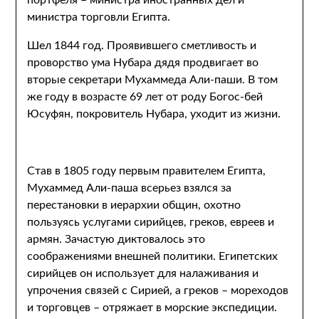
портфеля – министра иностранных дел и
министра торговли Египта.
Шел 1844 год. Проявившего сметливость и
проворство ума Нубара дядя продвигает во
вторые секретари Мухаммеда Али-паши. В том
же году в возрасте 69 лет от роду Богос-бей
Юсуфян, покровитель Нубара, уходит из жизни.
Став в 1805 году первым правителем Египта,
Мухаммед Али-паша всерьез взялся за
перестановки в иерархии общин, охотно
пользуясь услугами сирийцев, греков, евреев и
армян. Зачастую диктовалось это
соображениями внешней политики. Египетских
сирийцев он использует для налаживания и
упрочения связей с Сирией, а греков – мореходов
и торговцев – отряжает в морские экспедиции.