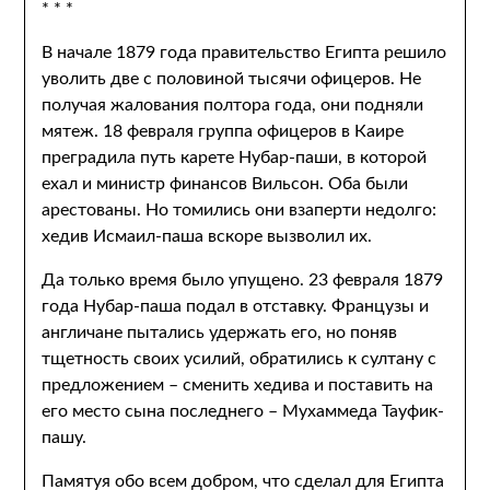
* * *
В начале 1879 года правительство Египта решило
уволить две с половиной тысячи офицеров. Не
получая жалования полтора года, они подняли
мятеж. 18 февраля группа офицеров в Каире
преградила путь карете Нубар-паши, в которой
ехал и министр финансов Вильсон. Оба были
арестованы. Но томились они взаперти недолго:
хедив Исмаил-паша вскоре вызволил их.
Да только время было упущено. 23 февраля 1879
года Нубар-паша подал в отставку. Французы и
англичане пытались удержать его, но поняв
тщетность своих усилий, обратились к султану с
предложением – сменить хедива и поставить на
его место сына последнего – Мухаммеда Тауфик-
пашу.
Памятуя обо всем добром, что сделал для Египта