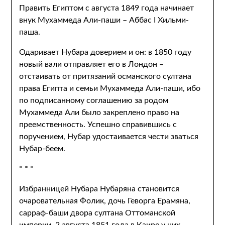
Править Египтом с августа 1849 года начинает
внук Мухаммеда Али-паши – Аббас I Хильми-
паша.
Одаривает Нубара доверием и он: в 1850 году
новый вали отправляет его в Лондон –
отстаивать от притязаний османского султана
права Египта и семьи Мухаммеда Али-паши, ибо
по подписанному соглашению за родом
Мухаммеда Али было закреплено право на
преемственность. Успешно справившись с
поручением, Нубар удостаивается чести зваться
Нубар-беем.
* * *
Избранницей Нубара Нубаряна становится
очаровательная Фолик, дочь Геворга Ерамяна,
сарраф-баши двора султана Оттоманской