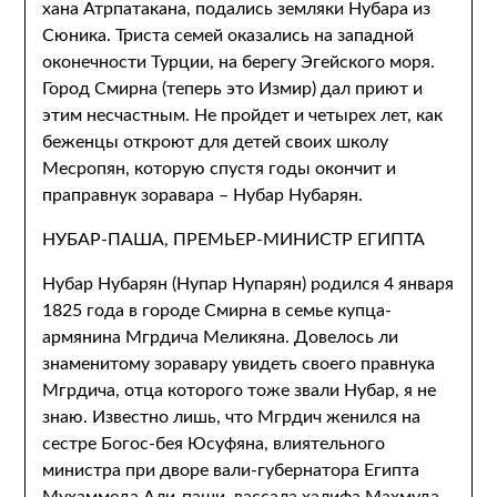
хана Атрпатакана, подались земляки Нубара из
Сюника. Триста семей оказались на западной
оконечности Турции, на берегу Эгейского моря.
Город Смирна (теперь это Измир) дал приют и
этим несчастным. Не пройдет и четырех лет, как
беженцы откроют для детей своих школу
Месропян, которую спустя годы окончит и
праправнук зоравара – Нубар Нубарян.
НУБАР-ПАША, ПРЕМЬЕР-МИНИСТР ЕГИПТА
Нубар Нубарян (Нупар Нупарян) родился 4 января
1825 года в городе Смирна в семье купца-
армянина Мгрдича Меликяна. Довелось ли
знаменитому зоравару увидеть своего правнука
Мгрдича, отца которого тоже звали Нубар, я не
знаю. Известно лишь, что Мгрдич женился на
сестре Богос-бея Юсуфяна, влиятельного
министра при дворе вали-губернатора Египта