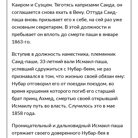
Каиром и Суэцем. Тяготясь капризами Саида, он
соглашается снова ехать в Вену. Оттуда Саид-
паша вновь призывает его к себе, на сей раз уже
основным секретарем. В этой должности и
пребывает он вплоть до смерти паши в январе
1863-го.
Вступив в должность наместника, племянник
Саид-паши, 33-летний вали Исмаил-паша,
успевший сдружиться с Нубар-беем, не раз
признавался в том, что жизнью своей обязан ему:
Нубар отговорил его от поездки поездом, во
время крушения которого погиб его старший
брат принц Ахмед, смертью своей открывший
Исмаилу путь во власть. Случилось это в мае
1858 года.
Проницательный и дальновидный Исмаил-паша
отряжает своего доверенного Нубар-бея в