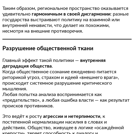
Таким образом, региональное пространство оказывается
удивительно
гармоничным в своей дисгармонии
: разные
государства выстраивают политику на взаимной или
внутренней ненависти, что делает их похожими,
несмотря на внешние противоречия.
Разрушение общественной ткани
Главный эффект такой политики —
внутренняя
деградация общества
.
Когда общественное сознание ежедневно питается
риторикой угроз, страхом и идеей «внешнего врага»,
происходит системное разрушение критического
мышления.
Любая попытка анализа воспринимается как
«предательство», а любая ошибка власти — как результат
происков противников.
Это ведёт к росту
агрессии и нетерпимости
, к
постепенной нормализации насилия в словах и
действиях. Общество, живущее в логике «осаждённой
крепости», теряет способность к диалогу и