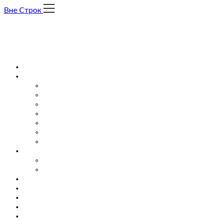
Skip
Вне Строк
to
content