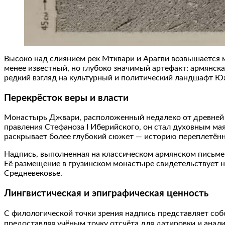
Высоко над слиянием рек Мтквари и Арагви возвышается 
менее известный, но глубоко значимый артефакт: армянска
редкий взгляд на культурный и политический ландшафт Ю
Перекрёсток веры и власти
Монастырь Джвари, расположенный недалеко от древней с
правления Стефаноза I Иберийского, он стал духовным ма
раскрывает более глубокий сюжет — историю переплетённ
Надпись, выполненная на классическом армянском письме,
Её размещение в грузинском монастыре свидетельствует н
Средневековье.
Лингвистическая и эпиграфическая ценность
С филологической точки зрения надпись представляет со
предоставляя учёным точку отсчёта для датировки и анали