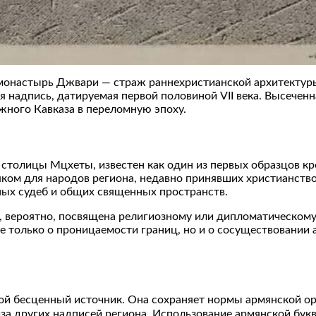
монастырь Джвари — страж раннехристианской архитектуры
я надпись, датируемая первой половиной VII века. Высеченн
жного Кавказа в переломную эпоху.
толицы Мцхеты, известен как один из первых образцов кр
яком для народов региона, недавно принявших христианство
ых судеб и общих священных пространств.
 вероятно, посвящена религиозному или дипломатическому 
е только о проницаемости границ, но и о сосуществовании 
бой бесценный источник. Она сохраняет нормы армянской о
за других надписей региона. Использование армянской буквы