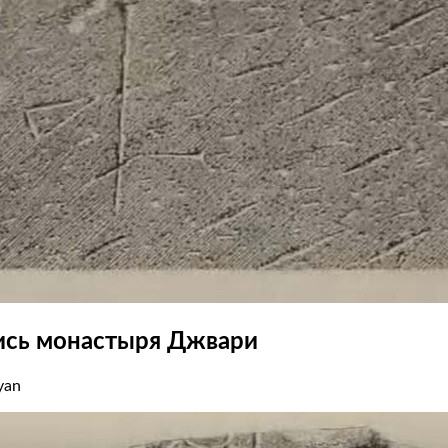
ись монастыря Джвари
yan