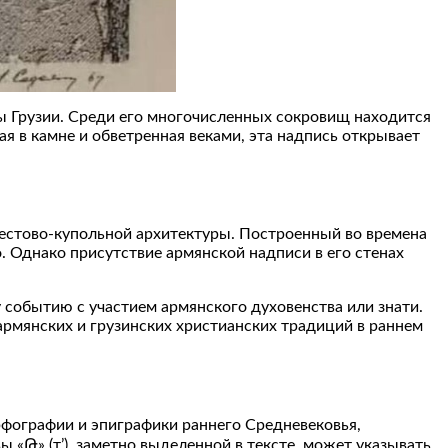
 Грузии. Среди его многочисленных сокровищ находится
ая в камне и обветренная веками, эта надпись открывает
естово-купольной архитектуры. Построенный во времена
. Однако присутствие армянской надписи в его стенах
событию с участием армянского духовенства или знати.
армянских и грузинских христианских традиций в раннем
рфографии и эпиграфики раннего Средневековья,
 «Թ» (т’), заметно выделенной в тексте, может указывать