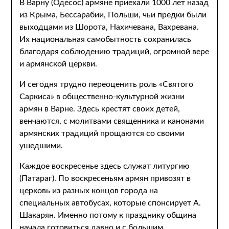
В Варну (Одесос) армяне приехали 1000 лет назад
из Крыма, Бессарабии, Польши, чьи предки были
выходцами из Шорота, Нахичевана, Вахревана.
Их национальная самобытность сохранилась
благодаря соблюдению традиций, огромной вере
и армянской церкви.
И сегодня трудно переоценить роль «Святого
Саркиса» в общественно-культурной жизни
армян в Варне. Здесь крестят своих детей,
венчаются, с молитвами священника и канонами
армянских традиций прощаются со своими
ушедшими.
Каждое воскресенье здесь служат литургию
(Патараг). По воскресеньям армян привозят в
церковь из разных концов города на
специальных автобусах, которые спонсирует А.
Шакарян. Именно потому к празднику община
начала готовиться давно и с большим