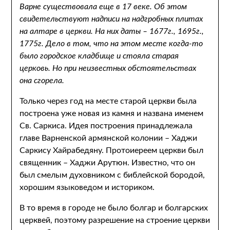
Варне существовала еще в 17 веке. Об этом
свидетельствуют надписи на надгробных плитах
на алтаре в церкви. На них даты – 1677г., 1695г.,
1775г. Дело в том, что на этом месте когда-то
было городское кладбище и стояла старая
церковь. Но при неизвестных обстоятельствах
она сгорела.
Только через год на месте старой церкви была
построена уже новая из камня и названа именем
Св. Саркиса. Идея построения принадлежала
главе Варненской армянской колонии – Хаджи
Саркису Хайрабедяну. Протоиереем церкви был
священник – Хаджи Арутюн. Известно, что он
был смелым духовником с библейской бородой,
хорошим языковедом и историком.
В то время в городе не было болгар и болгарских
церквей, поэтому разрешение на строение церкви