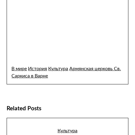
В мире
История
Культура
Армянская церковь Св.
Саркиса в Варне
Related Posts
Культура