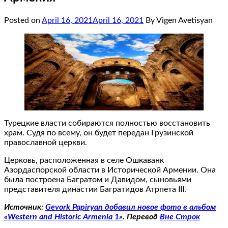
Posted on
April 16, 2021
April 16, 2021
By Vigen Avetisyan
Турецкие власти собираются полностью восстановить
храм. Судя по всему, он будет передан Грузинской
православной церкви.
Церковь, расположенная в селе Ошкаванк
Азордаспорской области в Исторической Армении. Она
была построена Багратом и Давидом, сыновьями
представителя династии Багратидов Атрпета III.
Источник:
Gevork Papiryan добавил новое фото в альбом
«Western and Historic Armenia 1»
. Перевод
Вне Строк