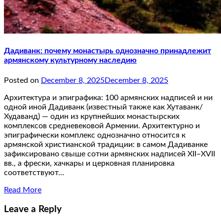
Дадиванк: почему монастырь однозначно принадлежит
армянскому культурному наследию
Posted on
December 8, 2025
December 8, 2025
Архитектура и эпиграфика: 100 армянских надписей и ни
одной иной Дадиванк (известный также как Хутаванк/
Худаванд) — один из крупнейших монастырских
комплексов средневековой Армении. Архитектурно и
эпиграфически комплекс однозначно относится к
армянской христианской традиции: в самом Дадиванке
зафиксировано свыше сотни армянских надписей XII–XVII
вв., а фрески, хачкары и церковная планировка
соответствуют…
Read More
Leave a Reply