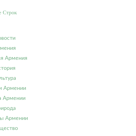
е Строк
вости
мения
я Армения
тория
льтура
и Армении
а Армении
ирода
ы Армении
щество