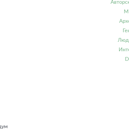
Авторс
М
Арх
Ге
Люд
Инт
D