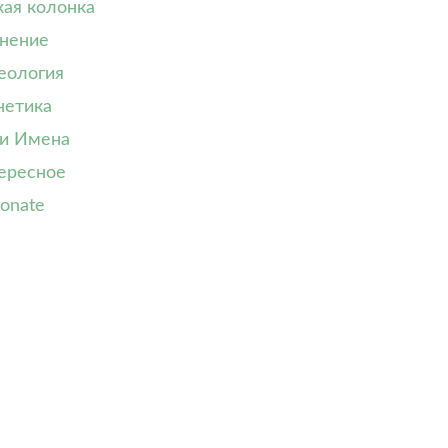
кая колонка
нение
еология
нетика
и Имена
ересное
onate