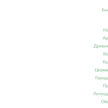
Вн
Но
Ар
Древня
Ис
Ку
Церкв
Город
Пр
Легенд
Об