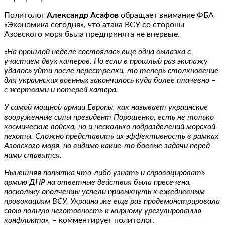
Политолог
Александр Асафов
обращает внимание ФБА
«Экономика сегодня», что атака ВСУ со стороны
Азовского моря была предпринята не впервые.
«На прошлой неделе состоялась еще одна вылазка с
участием двух катеров. Но если в прошлый раз экипажу
удалось уйти после перестрелки, то теперь столкновение
для украинских военных закончилось куда более плачевно –
с жертвами и потерей катера.
У самой мощной армии Европы, как называет украинские
вооруженные силы президент Порошенко, есть не только
космические войска, но и несколько подразделений морской
пехоты. Сложно представить их эффективность в рамках
Азовского моря, но видимо какие-то боевые задачи перед
ними ставятся.
Нынешняя попытка что-либо узнать и спровоцировать
армию ДНР на ответные действия была пресечена,
поскольку ополченцы успели привыкнуть к ежедневным
провокациям ВСУ. Украина же еще раз продемонстрировала
свою полную неготовность к мирному урегулированию
конфликта»,
– комментирует политолог.