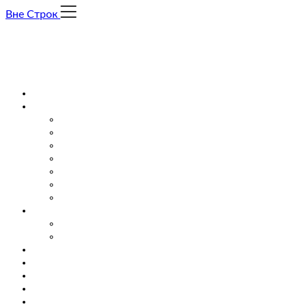
Skip
Вне Строк
to
content