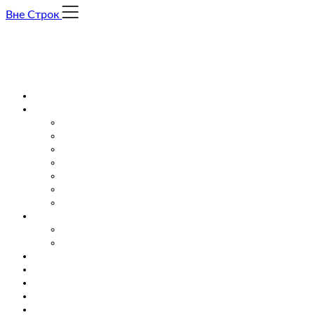
Skip
Вне Строк
to
content