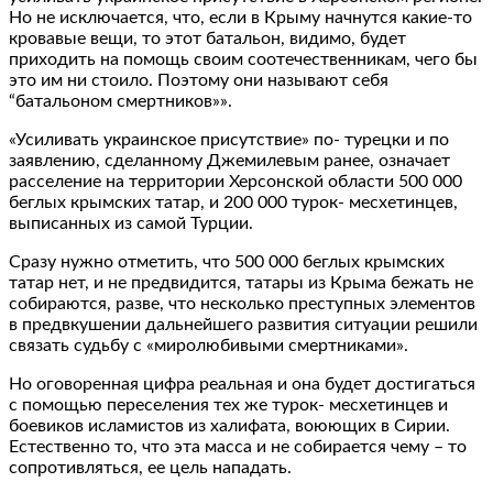
Но не исключается, что, если в Крыму начнутся какие-то
кровавые вещи, то этот батальон, видимо, будет
приходить на помощь своим соотечественникам, чего бы
это им ни стоило. Поэтому они называют себя
“батальоном смертников»».
«Усиливать украинское присутствие» по- турецки и по
заявлению, сделанному Джемилевым ранее, означает
расселение на территории Херсонской области 500 000
беглых крымских татар, и 200 000 турок- месхетинцев,
выписанных из самой Турции.
Сразу нужно отметить, что 500 000 беглых крымских
татар нет, и не предвидится, татары из Крыма бежать не
собираются, разве, что несколько преступных элементов
в предвкушении дальнейшего развития ситуации решили
связать судьбу с «миролюбивыми смертниками».
Но оговоренная цифра реальная и она будет достигаться
с помощью переселения тех же турок- месхетинцев и
боевиков исламистов из халифата, воюющих в Сирии.
Естественно то, что эта масса и не собирается чему – то
сопротивляться, ее цель нападать.