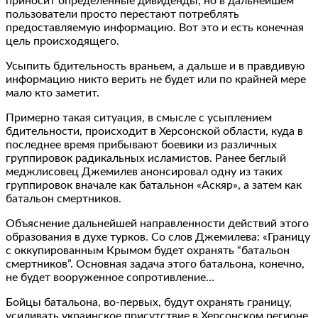
приносит определенные дивиденды, но в дальнейшем
пользователи просто перестают потреблять
предоставляемую информацию. Вот это и есть конечная
цель происходящего.
Усыпить бдительность враньем, а дальше и в правдивую
информацию никто верить не будет или по крайней мере
мало кто заметит.
Примерно такая ситуация, в смысле с усыплением
бдительности, происходит в Херсонской области, куда в
последнее время прибывают боевики из различных
группировок радикальных исламистов. Ранее беглый
меджлисовец Джемилев анонсировал одну из таких
группировок вначале как батальнон «Аскяр», а затем как
батальон смертников.
Объяснение дальнейшей направленности действий этого
образования в духе турков. Со слов Джемилева: «Границу
с оккупированным Крымом будет охранять “батальон
смертников”. Основная задача этого батальона, конечно,
не будет вооруженное сопротивление…
Бойцы батальона, во-первых, будут охранять границу,
усиливать украинское присутствие в Херсонском регионе.