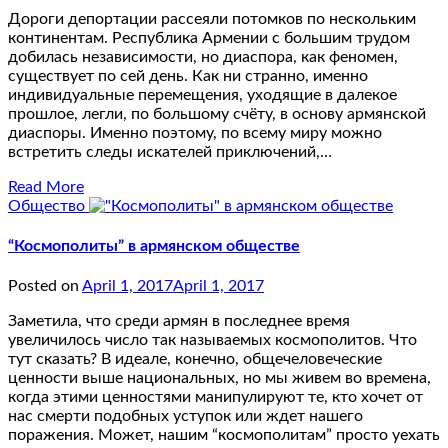
Дороги депортации рассеяли потомков по нескольким
континентам. Республика Армении с большим трудом
добилась независимости, но диаспора, как феномен,
существует по сей день. Как ни странно, именно
индивидуальные перемещения, уходящие в далекое
прошлое, легли, по большому счёту, в основу армянской
диаспоры. Именно поэтому, по всему миру можно
встретить следы искателей приключений,…
Read More
Общество
“Космополиты” в армянском обществе
Posted on
April 1, 2017
April 1, 2017
Заметила, что среди армян в последнее время
увеличилось число так называемых космополитов. Что
тут сказать? В идеале, конечно, общечеловеческие
ценности выше национальных, но мы живем во времена,
когда этими ценностями манипулируют те, кто хочет от
нас смерти подобных уступок или ждет нашего
поражения. Может, нашим “космополитам” просто уехать