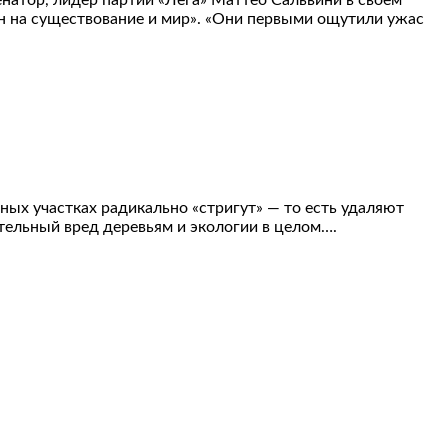
натор, лидер партии «Лега» Маттео Сальвини в своем
ян на существование и мир». «Они первыми ощутили ужас
ных участках радикально «стригут» — то есть удаляют
тельный вред деревьям и экологии в целом….