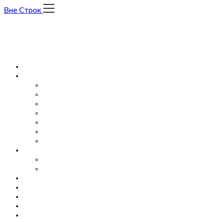
Skip
Вне Строк
to
content