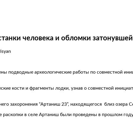
станки человека и обломки затонувшей
tisyan
дены подводные археологические работы по совместной ини
еские кости и фрагменты лодки, узнав о совместной инициат
его захоронения “Артаниш 23”, находящегося близ озера Сев
е раскопки в селе Артаниш были проведены в прошлом году