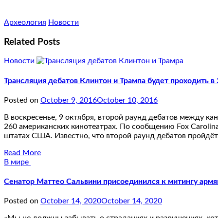
Археология
Новости
Related Posts
Новости
Трансляция дебатов Клинтон и Трампа будет проходить в
Posted on
October 9, 2016
October 10, 2016
В воскресенье, 9 октября, второй раунд дебатов между к
260 американских кинотеатрах. По сообщению Fox Carolin
штатах США. Известно, что второй раунд дебатов пройдё
Read More
В мире
Сенатор Маттео Сальвини присоединился к митингу армя
Posted on
October 14, 2020
October 14, 2020