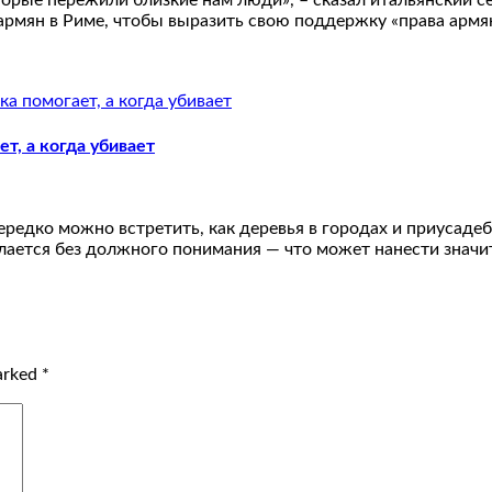
орые пережили близкие нам люди», – сказал итальянский се
 армян в Риме, чтобы выразить свою поддержку «права арм
т, а когда убивает
ередко можно встретить, как деревья в городах и приусадеб
елается без должного понимания — что может нанести значи
marked
*