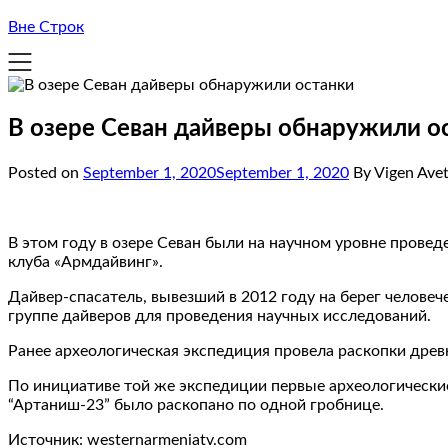
Вне Строк
В озере Севан дайверы обнаружили о
Posted on
September 1, 2020
September 1, 2020
By Vigen Ave
В этом году в озере Севан были на научном уровне прове
клуба «Армдайвинг».
Дайвер-спасатель, вывезший в 2012 году на берег человеч
группе дайверов для проведения научных исследований.
Ранее археологическая экспедиция провела раскопки древн
По инициативе той же экспедиции первые археологически
“Артаниш-23” было раскопано по одной гробнице.
Источник: westernarmeniatv.com