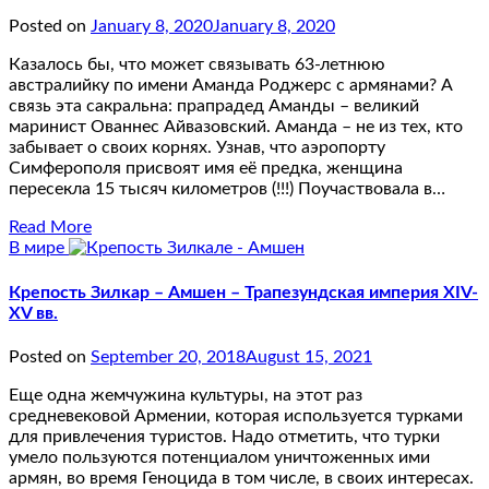
Posted on
January 8, 2020
January 8, 2020
Казалось бы, что может связывать 63-летнюю
австралийку по имени Аманда Роджерс с армянами? А
связь эта сакральна: прапрадед Аманды – великий
маринист Ованнес Айвазовский. Аманда – не из тех, кто
забывает о своих корнях. Узнав, что аэропорту
Симферополя присвоят имя её предка, женщина
пересекла 15 тысяч километров (!!!) Поучаствовала в…
Read More
В мире
Крепость Зилкар – Амшен – Трапезундская империя XIV-
XV вв.
Posted on
September 20, 2018
August 15, 2021
Еще одна жемчужина культуры, на этот раз
средневековой Армении, которая используется турками
для привлечения туристов. Надо отметить, что турки
умело пользуются потенциалом уничтоженных ими
армян, во время Геноцида в том числе, в своих интересах.