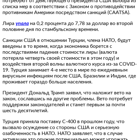
потребуют от действующего президента США выбора из
списка мер в соответствии с Законом о противодействии
противникам Америки посредством санкций (CAATSA).
Лира
упала
на 0,2 процента до 7,78 за доллар во второй
половине дня по стамбульскому времени.
Санкции США в отношении Турции, члена НАТО, будут
введены в то время, когда экономика борется с
последствиями падения стоимости лиры (валюта
потеряла четверть своей стоимости в этом году) и
воздействия второй волны валютного курса из-за COVID-
19. Турция занимает 4-е место в мире по ежедневным
вирусным инфекциям после США, Бразилии и Индии, где
проживает гораздо больше населения.
Президент Дональд Трамп заявил, что наложит вето на
закон, сославшись на другие проблемы. Вето потребует
поддержки законодателей и станет первым за почти
шесть десятилетий.
Турция приняла поставку С-400 в прошлом году, что
вызвало осуждение со стороны США и серьезную
озабоченность в НАТО. НАТО заявляет, что в случае
активации это оружие потенциально может угрожать