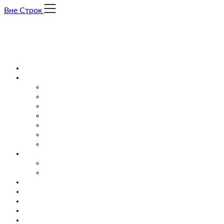
Skip
Вне Строк
to
content