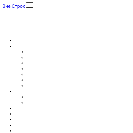
Skip
Вне Строк
to
content