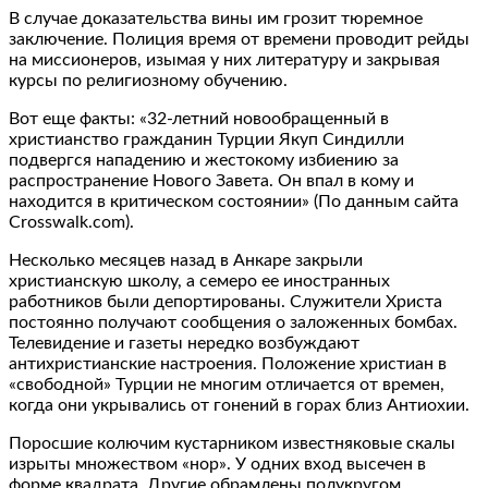
В случае доказательства вины им грозит тюремное
заключение. Полиция время от времени проводит рейды
на миссионеров, изымая у них литературу и закрывая
курсы по религиозному обучению.
Вот еще факты: «32-летний новообращенный в
христианство гражданин Турции Якуп Синдилли
подвергся нападению и жестокому избиению за
распространение Нового Завета. Он впал в кому и
находится в критическом состоянии» (По данным сайта
Crosswalk.com).
Несколько месяцев назад в Анкаре закрыли
христианскую школу, а семеро ее иностранных
работников были депортированы. Служители Христа
постоянно получают сообщения о заложенных бомбах.
Телевидение и газеты нередко возбуждают
антихристианские настроения. Положение христиан в
«свободной» Турции не многим отличается от времен,
когда они укрывались от гонений в горах близ Антиохии.
Поросшие колючим кустарником известняковые скалы
изрыты множеством «нор». У одних вход высечен в
форме квадрата. Другие обрамлены полукругом.