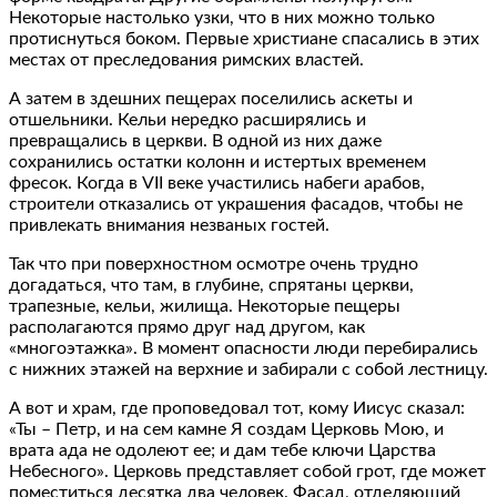
Некоторые настолько узки, что в них можно только
протиснуться боком. Первые христиане спасались в этих
местах от преследования римских властей.
А затем в здешних пещерах поселились аскеты и
отшельники. Кельи нередко расширялись и
превращались в церкви. В одной из них даже
сохранились остатки колонн и истертых временем
фресок. Когда в VII веке участились набеги арабов,
строители отказались от украшения фасадов, чтобы не
привлекать внимания незваных гостей.
Так что при поверхностном осмотре очень трудно
догадаться, что там, в глубине, спрятаны церкви,
трапезные, кельи, жилища. Некоторые пещеры
располагаются прямо друг над другом, как
«многоэтажка». В момент опасности люди перебирались
с нижних этажей на верхние и забирали с собой лестницу.
А вот и храм, где проповедовал тот, кому Иисус сказал:
«Ты – Петр, и на сем камне Я создам Церковь Мою, и
врата ада не одолеют ее; и дам тебе ключи Царства
Небесного». Церковь представляет собой грот, где может
поместиться десятка два человек. Фасад, отделяющий