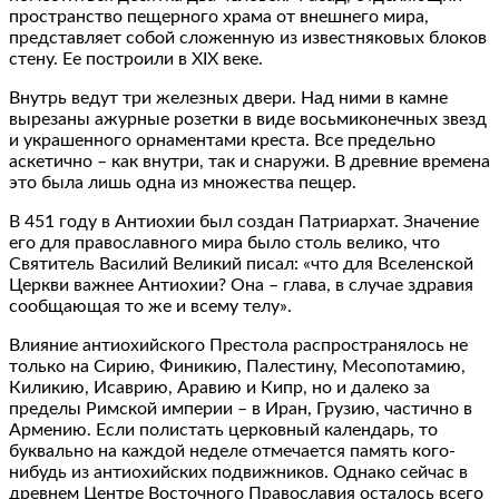
пространство пещерного храма от внешнего мира,
представляет собой сложенную из известняковых блоков
стену. Ее построили в XIX веке.
Внутрь ведут три железных двери. Над ними в камне
вырезаны ажурные розетки в виде восьмиконечных звезд
и украшенного орнаментами креста. Все предельно
аскетично – как внутри, так и снаружи. В древние времена
это была лишь одна из множества пещер.
В 451 году в Антиохии был создан Патриархат. Значение
его для православного мира было столь велико, что
Святитель Василий Великий писал: «что для Вселенской
Церкви важнее Антиохии? Она – глава, в случае здравия
сообщающая то же и всему телу».
Влияние антиохийского Престола распространялось не
только на Сирию, Финикию, Палестину, Месопотамию,
Киликию, Исаврию, Аравию и Кипр, но и далеко за
пределы Римской империи – в Иран, Грузию, частично в
Армению. Если полистать церковный календарь, то
буквально на каждой неделе отмечается память кого-
нибудь из антиохийских подвижников. Однако сейчас в
древнем Центре Восточного Православия осталось всего