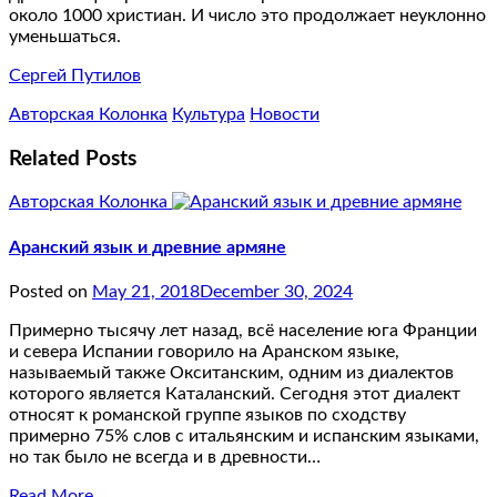
около 1000 христиан. И число это продолжает неуклонно
уменьшаться.
Сергей Путилов
Авторская Колонка
Культура
Новости
Related Posts
Авторская Колонка
Аранский язык и древние армяне
Posted on
May 21, 2018
December 30, 2024
Примерно тысячу лет назад, всё население юга Франции
и севера Испании говорило на Аранском языке,
называемый также Окситанским, одним из диалектов
которого является Каталанский. Сегодня этот диалект
относят к романской группе языков по сходству
примерно 75% слов с итальянским и испанским языками,
но так было не всегда и в древности…
Read More