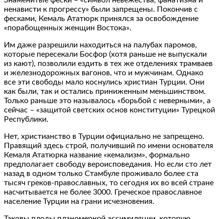
ненависти к прогрессу» были запрещены. Покончив с
фесками, Кемаль Ататюрк принялся за освобождение
«порабощенных женщин Востока».
Им даже разрешили находиться на палубах паромов,
которые пересекали Босфор (хотя раньше не выпускали
из кают), позволили ездить в тех же отделениях трамваев
и железнодорожных вагонов, что и мужчинам. Однако
все эти свободы мало коснулись христиан Турции. Они
как были, так и остались приниженным меньшинством.
Только раньше это называлось «борьбой с неверными», а
сейчас – «защитой светских основ конституции» Турецкой
Республики.
Нет, христианство в Турции официально не запрещено.
Правящий здесь строй, получивший по имени основателя
Кемаля Ататюрка название «кемализм», формально
предполагает свободу вероисповедания. Но если сто лет
назад в одном только Стамбуле проживало более ста
тысяч греков-православных, то сегодня их во всей стране
насчитывается не более 3000. Греческое православное
население Турции на грани исчезновения.
Таковы плоды планомерной ассимиляции, которую