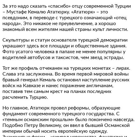
За это надо сказать «спасибо» отцу современной Турции
– Мустафе Кемалю Ататюрку. «Ататюрк» – это
псевдоним, в переводе с турецкого означающий «отец
народа». Это никакое не преувеличение, а хорошо
знакомый всем жителям нашей страны культ личности.
Скульптуры и статуи основателя турецкой демократии
украшают здесь все площади и общественные здания.
Фото усатого человека в папахе не менее популярны у
водителей автобусов и таксистов, чем звезд эстрады.
Тот же профиль отчеканен на турецких монетах – лирах.
Слава эта заслуженна. Во время первой мировой войны
бравый генерал Кемаль остановил наступление русских
войск на Кавказе и нанес поражение англичанам,
поставив тем самым крест на планах последних
расчленить Турцию.
Но главное, Ататюрк провел реформы, образующие
фундамент современного турецкого государства. С
«темным османским прошлым» было покончено навсегда.
Подобно Петру Великому, он ввел в бывшей Османской
империи обычай носить европейскую одежду.
Знаменитые фески – «символ невежества, фанатизма и