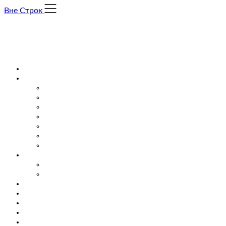
Skip
Вне Строк
to
content