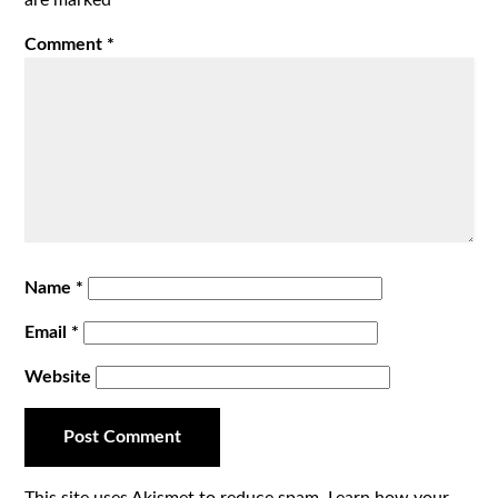
Comment
*
Name
*
Email
*
Website
This site uses Akismet to reduce spam.
Learn how your