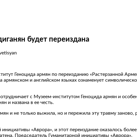
иганян будет переиздана
vetisyan
титут Геноцида армян по переизданию «Растерзанной Арм
а армянском и английском языках ознаменует символическ
сотрудничает с Музеем-институтом Геноцида армян и особен
н и названа в ее честь.
мян и не только выжила, но и пережила эту травму заново, 
 инициативы «Аврора», и этот переиздание оказалось боле
 Катена. Председатель Гуманитарной инициативы «Аврора».