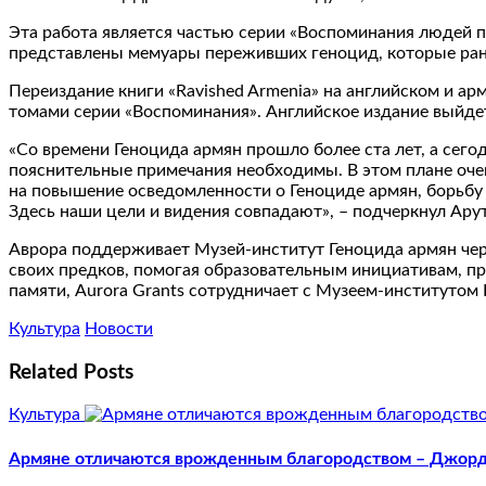
Эта работа является частью серии «Воспоминания людей п
представлены мемуары переживших геноцид, которые ране
Переиздание книги «Ravished Armenia» на английском и 
томами серии «Воспоминания». Английское издание выйдет
«Со времени Геноцида армян прошло более ста лет, а сег
пояснительные примечания необходимы. В этом плане очен
на повышение осведомленности о Геноциде армян, борьб
Здесь наши цели и видения совпадают», – подчеркнул Ару
Аврора поддерживает Музей-институт Геноцида армян чер
своих предков, помогая образовательным инициативам, пр
памяти, Aurora Grants сотрудничает с Музеем-институтом
Культура
Новости
Related Posts
Культура
Армяне отличаются врожденным благородством – Джор