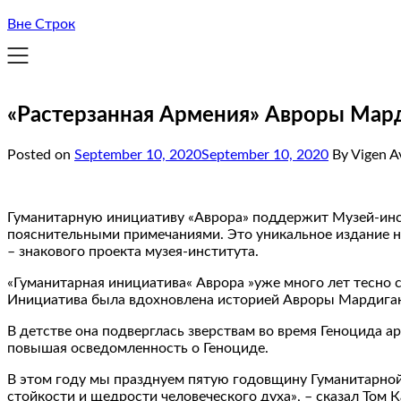
Вне Строк
«Растерзанная Армения» Авроры Мард
Posted on
September 10, 2020
September 10, 2020
By Vigen A
Гуманитарную инициативу «Аврора» поддержит Музей-инс
пояснительными примечаниями. Это уникальное издание н
– знакового проекта музея-института.
«Гуманитарная инициатива« Аврора »уже много лет тесно 
Инициатива была вдохновлена ​​историей Авроры Мардиганя
В детстве она подверглась зверствам во время Геноцида ар
повышая осведомленность о Геноциде.
В этом году мы празднуем пятую годовщину Гуманитарной
стойкости и щедрости человеческого духа», – сказал Том