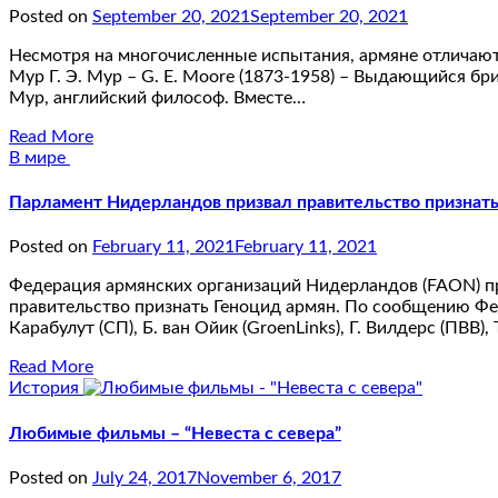
Posted on
September 20, 2021
September 20, 2021
Несмотря на многочисленные испытания, армяне отлича
Мур Г. Э. Мур – G. E. Moore (1873-1958) – Выдающийся бр
Мур, английский философ. Вместе…
Read More
В мире
Парламент Нидерландов призвал правительство признать
Posted on
February 11, 2021
February 11, 2021
Федерация армянских организаций Нидерландов (FAON) п
правительство признать Геноцид армян. По сообщению Фе
Карабулут (СП), Б. ван Ойик (GroenLinks), Г. Вилдерс (ПВВ), 
Read More
История
Любимые фильмы – “Невеста с севера”
Posted on
July 24, 2017
November 6, 2017