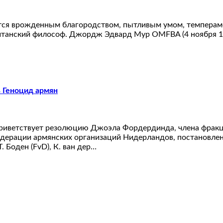
ются врожденным благородством, пытливым умом, темпер
итанский философ. Джордж Эдвард Мур OMFBA (4 ноября 1873 
 Геноцид армян
риветствует резолюцию Джоэла Фордердинда, члена фракци
дерации армянских организаций Нидерландов, постановлени
Т. Боден (FvD), К. ван дер…