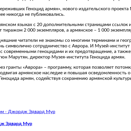
ереживших Геноцид армян», нового издательского проекта 
е никогда не публиковались.
армянском языках с 20 дополнительными страницами ссылок
 тиражом 2 000 экземпляров, а армянское – 1 000 экземпля
одняшние читатели не знакомы со многими терминами и геог
ь символично сотрудничество с Аврора. И Музей-институт
у с современными геноцидами и их предотвращение, а так
тюн Марутян, директор Музея-института Геноцида армян.
ез гранты «Аврора» – программу, которая позволяет потом
одвигая армянское наследие и повышая осведомленность о 
 Геноцида армян, содействуя сохранению армянской культур
дж Эдвард Мур