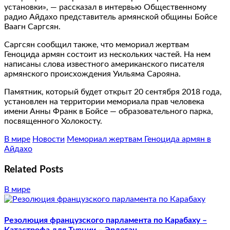
установки», — рассказал в интервью Общественному
радио Айдахо представитель армянской общины Бойсе
Ваагн Саргсян.
Саргсян сообщил также, что мемориал жертвам
Геноцида армян состоит из нескольких частей. На нем
написаны слова известного американского писателя
армянского происхождения Уильяма Сарояна.
Памятник, который будет открыт 20 сентября 2018 года,
установлен на территории мемориала прав человека
имени Анны Франк в Бойсе — образовательного парка,
посвященного Холокосту.
В мире
Новости
Мемориал жертвам Геноцида армян в
Айдахо
Related Posts
В мире
Резолюция французского парламента по Карабаху –
Катастрофа для Турции – Эрдоган