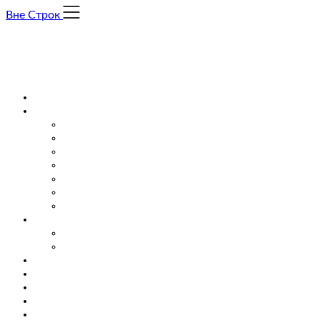
Skip
Вне Строк
to
content