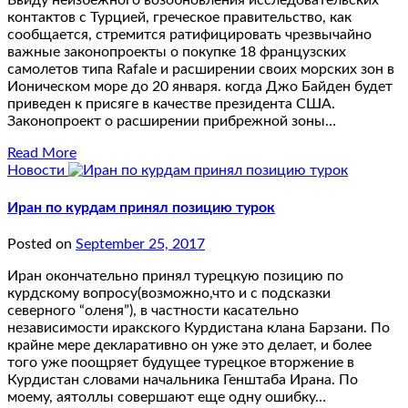
Ввиду неизбежного возобновления исследовательских
контактов с Турцией, греческое правительство, как
сообщается, стремится ратифицировать чрезвычайно
важные законопроекты о покупке 18 французских
самолетов типа Rafale и расширении своих морских зон в
Ионическом море до 20 января. когда Джо Байден будет
приведен к присяге в качестве президента США.
Законопроект о расширении прибрежной зоны…
Read More
Новости
Иран по курдам принял позицию турок
Posted on
September 25, 2017
Иран окончательно принял турецкую позицию по
курдскому вопросу(возможно,что и с подсказки
северного “оленя”), в частности касательно
независимости иракского Курдистана клана Барзани. По
крайне мере декларативно он уже это делает, и более
того уже поощряет будущее турецкое вторжение в
Курдистан словами начальника Генштаба Ирана. По
моему, аятоллы совершают еще одну ошибку…