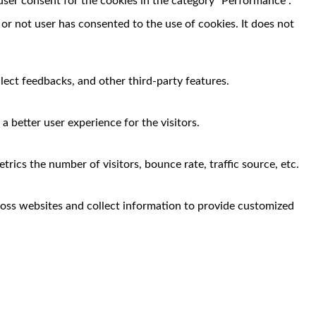
user consent for the cookies in the category "Performance".
r not user has consented to the use of cookies. It does not
llect feedbacks, and other third-party features.
 better user experience for the visitors.
rics the number of visitors, bounce rate, traffic source, etc.
ross websites and collect information to provide customized