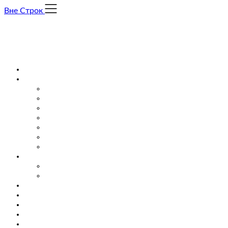
Skip
Вне Строк
to
content