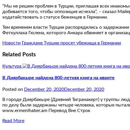
“Мы не решим проблем в Турции, приглашая всех инакомыс
добивается того, чтобы оппозиция исчезла”, – сказал Май
ходатайствовать о статусе беженцев в Германии.
Тем временем власти Турции распорядились о задержании
Фетхуллаха Гюлена, которого Анкара обвиняет в организа
Новости
Граждане Турции просят убежища в Германии
Related Posts
Культура
В Диярбакыре найдена 800-летняя книга на иврите
Posted on
December 20, 2020
December 20, 2020
В городе Диярбакыре (Древний Тигранакерт) у группы люд
по делу были задержаны четыре человека, которые пытал
www.ermenihaber.am Перевод Вне Строк
Read More