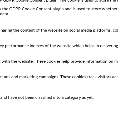
 by GDPR Cookie Consent plugin. The cookie is used to store the 
by the GDPR Cookie Consent plugin and is used to store whether o
data.
 sharing the content of the website on social media platforms, co
 performance indexes of the website which helps in delivering a
 with the website. These cookies help provide information on met
nt ads and marketing campaigns. These cookies track visitors ac
nd have not been classified into a category as yet.