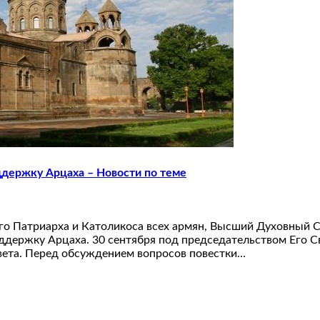
ддержку Арцаха – Новости по теме
ого Патриарха и Католикоса всех армян, Высший Духовный 
держку Арцаха. 30 сентября под председательством Его Св
вета. Перед обсуждением вопросов повестки…