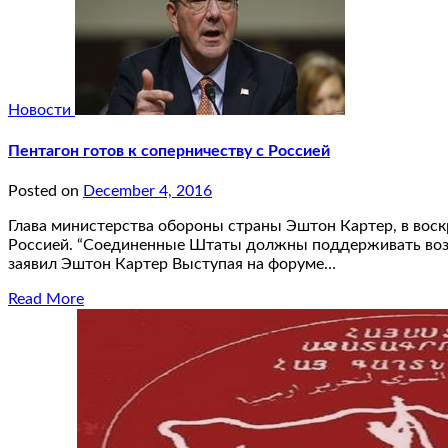
Новости
Пентагон готов к соперничеству с Россией
Posted on
December 4, 2016
Глава министерства обороны страны Эштон Картер, в воск
Россией. “Соединенные Штаты должны поддерживать возмо
заявил Эштон Картер Выступая на форуме…
Read More