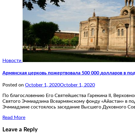
Новости
Армянская церковь пожертвовала 500 000 долларов в по
Posted on
October 1, 2020
October 1, 2020
По благословению Его Святейшества Гарекина II, Верховн
Святого Эчмиадзина Всеармянскому фонду «Айастан» в под
Эчмиадзине состоялось заседание Высшего Духовного Со
Read More
Leave a Reply