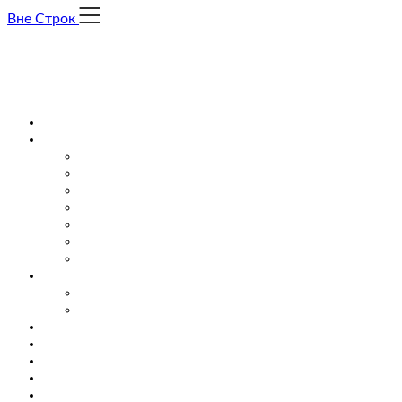
Skip
Вне Строк
to
content