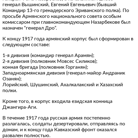
генерал Вышинский, Евгений Евгеньевич (бывший
Командир 13-го гренадерского Эриванского полка). По
просьбе Армянского национального совета особым
комиссаром при главнокомандующем Назарбекове был
назначен “генерал Дро”.
К концу 1917 года армянский корпус был сформирован в
следующем составе:
1-я дивизия (командир генерал Арамян);
2-я дивизия (полковник Мовсес Силиков);
конная бригада (полковник Горганян);
Западноармянская дивизия (генерал-майор Андраник
Озанян);
Лорийский, Шушинский, Ахалкалакский и Хазахский
полки.
Кроме того, в корпус входила езидская конница
Джангира-Аги.
В течение 1917 года русская армия постепенно
разлагалась, солдаты дезертировали, отправляясь по
домам, и к концу года Кавказский фронт оказался
развален полностью.