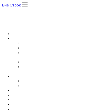
Skip
Вне Строк
to
content