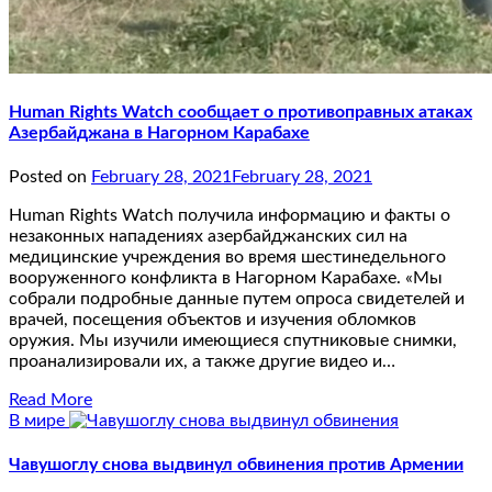
Human Rights Watch сообщает о противоправных атаках
Азербайджана в Нагорном Карабахе
Posted on
February 28, 2021
February 28, 2021
Human Rights Watch получила информацию и факты о
незаконных нападениях азербайджанских сил на
медицинские учреждения во время шестинедельного
вооруженного конфликта в Нагорном Карабахе. «Мы
собрали подробные данные путем опроса свидетелей и
врачей, посещения объектов и изучения обломков
оружия. Мы изучили имеющиеся спутниковые снимки,
проанализировали их, а также другие видео и…
Read More
В мире
Чавушоглу снова выдвинул обвинения против Армении