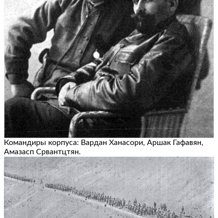
Командиры корпуса: Вардан Ханасори, Аршак Гафавян,
Амазасп Срвантцтян.