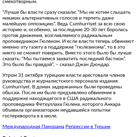
смехотворным.
“Лучше бы власти сразу сказали: “Мы не хотим слышать
никаких альтернативных голосов и терпеть даже
малейшую оппозицию”. Ведь Cumhurriyet за всю свою
историю и, особенно, за последние 20-30 лет боролась
против движения, возглавляемого радикальным
проповедником Гюленом. И если власти теперь обвиняют
именно эту газету в поддержке “гюлезинзма”, то в это
никто не сможет поверить. Вместо этого было бы лучше
сказать: “Мы пытаемся захватить последний бастион”.
Это было бы правдой”, – сказал Джан Дюндар.
Утром 31 октября турецкие власти арестовали членов
руководства и журналистского персонала издания
Cumhurriyet. В домах задержанных были проведены
обыски. После им было предъявлено обвинение в
поддержке находящегося в США радикального
проповедника Фетхуллаха Гюлена, которого Анкара
объявила организатором неудавшейся попытки
госпереворота в в июле.
Международная Панорама
Репрессии в Турции