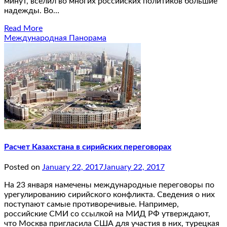
минут, вселил во многих российских политиков большие
надежды. Во…
Read More
Международная Панорама
Расчет Казахстана в сирийских переговорах
Posted on
January 22, 2017
January 22, 2017
На 23 января намечены международные переговоры по
урегулированию сирийского конфликта. Сведения о них
поступают самые противоречивые. Например,
российские СМИ со ссылкой на МИД РФ утверждают,
что Москва пригласила США для участия в них, турецкая