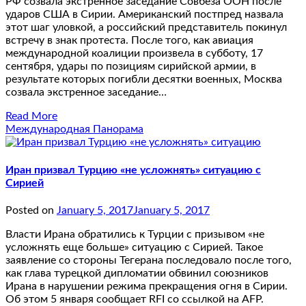
РФ созвала экстренное заседание Совбеза ООН после
ударов США в Сирии. Американский постпред назвала
этот шаг уловкой, а российский представитель покинул
встречу в знак протеста. После того, как авиация
международной коалиции произвела в субботу, 17
сентября, удары по позициям сирийской армии, в
результате которых погибли десятки военных, Москва
созвала экстренное заседание…
Read More
Международная Панорама
Иран призвал Турцию «не усложнять» ситуацию с
Сирией
Posted on
January 5, 2017
January 5, 2017
Власти Ирана обратились к Турции с призывом «не
усложнять еще больше» ситуацию с Сирией. Такое
заявление со стороны Тегерана последовало после того,
как глава турецкой дипломатии обвинил союзников
Ирана в нарушении режима прекращения огня в Сирии.
Об этом 5 января сообщает RFI со ссылкой на AFP.