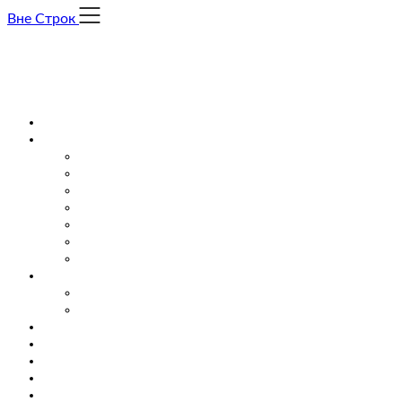
Skip
Вне Строк
to
content