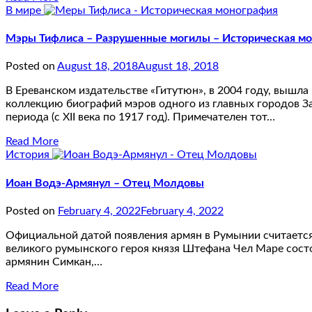
В мире
Мэры Тифлиса – Разрушенные могилы – Историческая м
Posted on
August 18, 2018
August 18, 2018
В Ереванском издательстве «Гитутюн», в 2004 году, вышл
коллекцию биографий мэров одного из главных городов За
периода (с XII века по 1917 год). Примечателен тот…
Read More
История
Иоан Водэ-Армянул – Отец Молдовы
Posted on
February 4, 2022
February 4, 2022
Официальной датой появления армян в Румынии считается 1
великого румынского героя князя Штефана Чел Маре сост
армянин Симкан,…
Read More