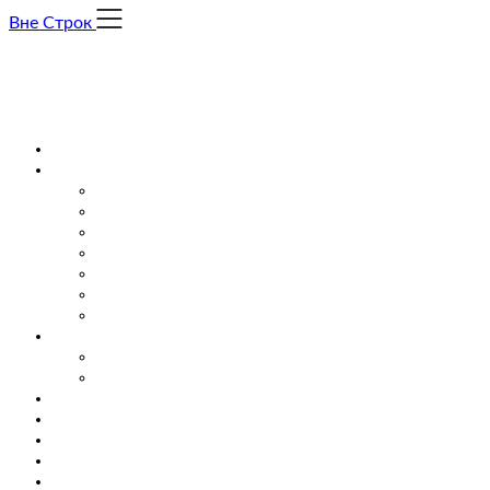
Skip
Вне Строк
to
content