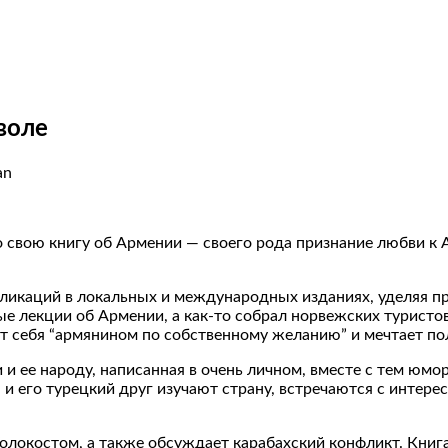
воле
an
свою книгу об Армении — своего рода признание любви к Ар
ликаций в локальных и международных изданиях, уделяя пр
е лекции об Армении, а как-то собрал норвежских туристов 
т себя “армянином по собственному желанию” и мечтает по
и ее народу, написанная в очень личном, вместе с тем юмор
н и его турецкий друг изучают страну, встречаются с инте
Холокостом, а также обсуждает карабахский конфликт. Книга