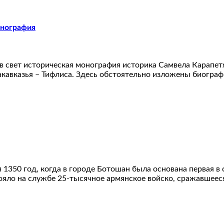
онография
а в свет историческая монография историка Самвела Карапе
кавказья – Тифлиса. Здесь обстоятельно изложены биограф
350 год, когда в городе Ботошан была основана первая в с
ояло на службе 25-тысячное армянское войско, сражавшеес