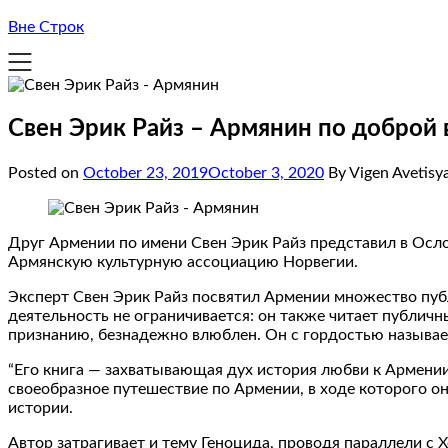
Вне Строк
Свен Эрик Райз – Армянин по доброй 
Posted on
October 23, 2019
October 3, 2020
By Vigen Avetisy
Друг Армении по имени Свен Эрик Райз представил в Осло 
Армянскую культурную ассоциацию Норвегии.
Эксперт Свен Эрик Райз посвятил Армении множество пуб
деятельность не ограничивается: oн также читает публичны
признанию, безнадежно влюблен. Он с гордостью называе
“Его книга — захватывающая дух история любви к Армении 
своеобразное путешествие по Армении, в ходе которого о
истории.
Автор затрагивает и тему Геноцида, проводя параллели с 