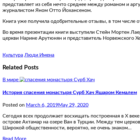
представляет из себя нечто среднее между романом и ар
журналистом Яном Отто Йохансеном.
Книга уже получила одобрительные отзывы, в том числе о
Во время презентации книги выступили Стейн Мортен Лае
церкви Нарине Арутюнян и представитель Норвежского Хе
Культура
Люди Имена
Related Posts
В мире
История спасения монастыря Сурб Хач Яшаром Кемалем
Posted on
March 6, 2019
May 29, 2020
Сегодня всех продолжает восхищать построенная в X веке
острове Ахтамар на озере Ван в Турции. Между тем церко
Широкой общественности, вероятно, не очень знаком…
Read More