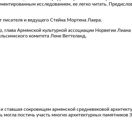
гументированным исследованием, ее легко читать. Предисл
т писателя и ведущего Стейна Мортена Лаера.
р, глава Армянской культурной ассоциации Норвегии Лиана
льсинкского комитета Лене Веттеланд.
 и ставшая сокровищем армянской средневековой архитекту
вь могла постичь участь многих архитектурных памятников