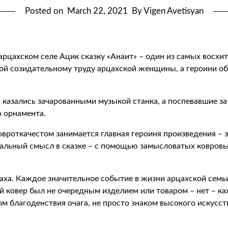
Posted on
March 22, 2021
By Vigen Avetisyan
 в арцахском селе Ацик сказку «Анаит» – один из самых во
дой созидательному труду арцахской женщины, а героини 
 казались зачарованными музыкой станка, а поспевавшие з
 орнамента.
 ковроткачестом занимается главная героиня произведения 
кральный смысл в сказке – с помощью замысловатых ковровы
аха. Каждое значительное событие в жизни арцахской семь
 ковер был не очередным изделием или товаром – нет – к
ом благоденствия очага, не просто знаком высокого искусств