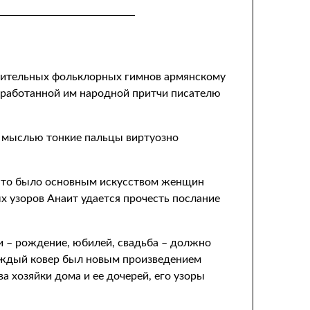
схитительных фольклорных гимнов армянскому
обработанной им народной притчи писателю
а мыслью тонкие пальцы виртуозно
– это было основным искусством женщин
х узоров Анаит удается прочесть послание
и – рождение, юбилей, свадьба – должно
аждый ковер был новым произведением
а хозяйки дома и ее дочерей, его узоры