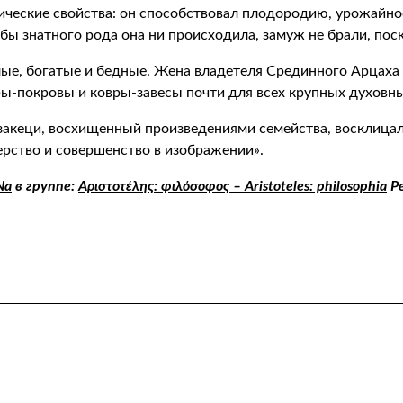
ические свойства: он способствовал плодородию, урожайнос
 бы знатного рода она ни происходила, замуж не брали, поск
е, богатые и бедные. Жена владетеля Срединного Арцаха (А
ры-покровы и ковры-завесы почти для всех крупных духовн
дзакеци, восхищенный произведениями семейства, восклицал
рство и совершенство в изображении».
Na
в группе:
Αριστοτέλης: φιλόσοφος – Aristoteles: philosophia
Р