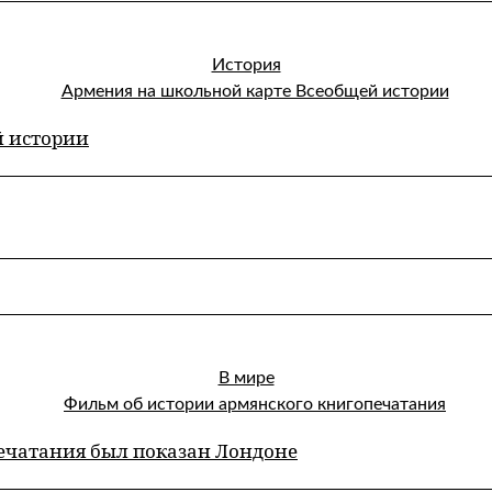
История
й истории
В мире
ечатания был показан Лондоне