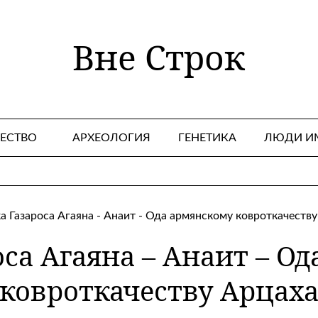
Вне Строк
ЕСТВО
АРХЕОЛОГИЯ
ГЕНЕТИКА
ЛЮДИ И
оса Агаяна – Анаит – О
ковроткачеству Арцах