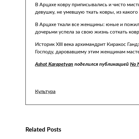
В Арцахе ковру приписывались и чисто мист
девушку, не умевшую ткать ковры, из какого
В Арцахе ткали все женщины: юные и пожилы
дочерьми успела за свою жизнь соткать ков
Историк ХIII века архимандрит Киракос Ган
Господу, даровавшему этим женщинам масте
Ashot Karapetyan
поделился публикацией
No 
Культура
Related Posts