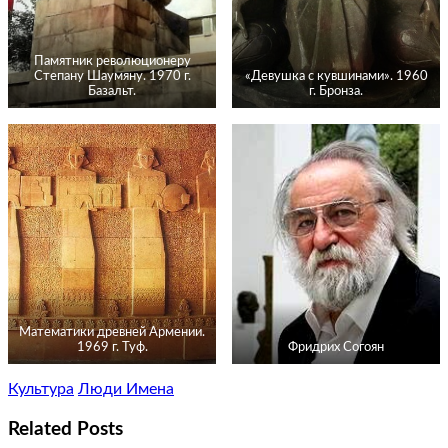
Памятник революционеру
Степану Шаумяну. 1970 г.
«Девушка с кувшинами». 1960
Базальт.
г. Бронза.
Математики древней Армении.
1969 г. Туф.
Фридрих Согоян
Культура
Люди Имена
Related Posts