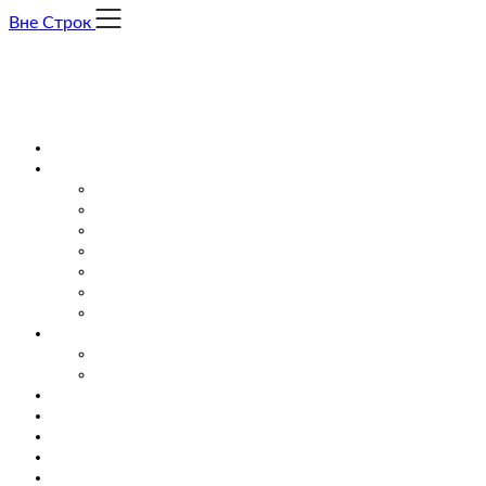
Skip
Вне Строк
to
content