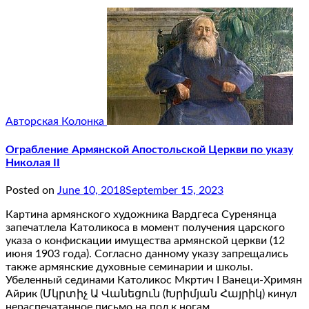
Авторская Колонка
Ограбление Армянской Апостольской Церкви по указу
Николая II
Posted on
June 10, 2018
September 15, 2023
Картина армянского художника Вардгеса Суренянца
запечатлела Католикоса в момент получения царского
указа о конфискации имущества армянской церкви (12
июня 1903 года). Согласно данному указу запрещались
также армянские духовные семинарии и школы.
Убеленный сединами Католикос Мкртич I Ванеци-Хримян
Айрик (Մկրտիչ Ա Վանեցուն (Խրիմյան Հայրիկ) кинул
нераспечатанное письмо на пол к ногам,…