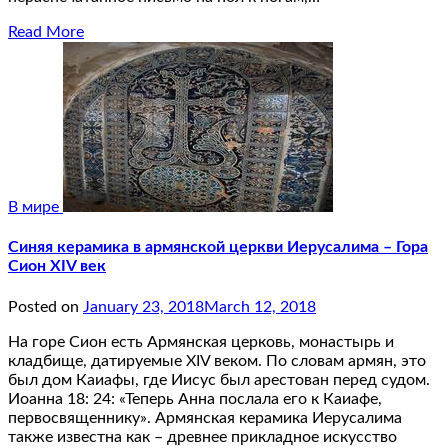
Read More
В мире
Синяя керамика в армянской церкви Иерусалима – Гора
Сион XIV век
Posted on
January 23, 2018
March 12, 2018
На горе Сион есть Армянская церковь, монастырь и
кладбище, датируемые XIV веком. По словам армян, это
был дом Каиафы, где Иисус был арестован перед судом.
Иоанна 18: 24: «Теперь Анна послала его к Каиафе,
первосвященнику». Армянская керамика Иерусалима
также известна как – древнее прикладное искусство