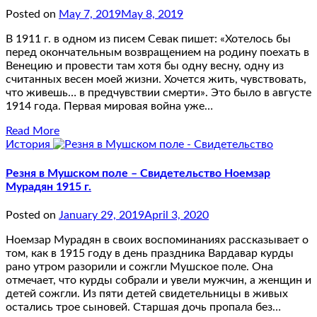
Posted on
May 7, 2019
May 8, 2019
В 1911 г. в одном из писем Севак пишет: «Хотелось бы
перед окончательным возвращением на родину поехать в
Венецию и провести там хотя бы одну весну, одну из
считанных весен моей жизни. Хочется жить, чувствовать,
что живешь… в предчувствии смерти». Это было в августе
1914 года. Первая мировая война уже…
Read More
История
Резня в Мушском поле – Свидетельство Ноемзар
Мурадян 1915 г.
Posted on
January 29, 2019
April 3, 2020
Ноемзар Мурадян в своих воспоминаниях рассказывает о
том, как в 1915 году в день праздника Вардавар курды
рано утром разорили и сожгли Мушское поле. Она
отмечает, что курды собрали и увели мужчин, а женщин и
детей сожгли. Из пяти детей свидетельницы в живых
остались трое сыновей. Старшая дочь пропала без…