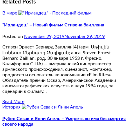
Related Posts
В мире
“Ирландец” – Новый фильм Стивена Заилляна
Posted on
November 29, 2019
November 29, 2019
Стивен Эрнест Бернард Заиллян[4] (арм. Սթիվեն
Էռնեստ Բերնարդ Զայիլյան; англ. Steven Ernest
Bernard Zaillian, род. 30 января 1953 г. Фресно,
Калифорния США) — американский кинорежиссёр
армянского происхождения, сценарист, монтажёр,
продюсер и основатель кинокомпании «Film Rites».
Обладатель премии Оскар, Американской Академии
кинематографических искусств и наук 1994 года, за
сценарий к фильму…
Read More
История
Рубен Севак и Янни Апель – Умереть во имя бессмертия
своего народа