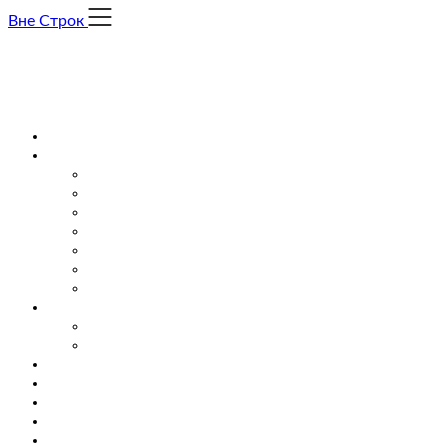
Skip
Вне Строк
to
content