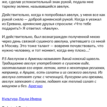
же, сделав успокоительный знак рукой, подала мне
тарелку зелени, называвшейся авелук.
Действительно, когда я попробовал авелук, у меня все как
рукой сняло — доброй армянской рукой. Когда я уезжал
из Еревана, армянские друзья спросили: «Что тебе
подарить?» Я ответил: «Авелук».
И действительно, был вознагражден полученной мною
через день связкой сушеного авелука, улетевшего со мной
в Москву. Это тоже талант — вовремя почувствовать, что
нужно человеку, и тот момент, когда ему плохо….”
P.S Авелуком в Армении называют дикий конский щавель.
Традиционно авелук употребляют в сушеном виде,
заготавливая его впрок летом, хотя в некоторых регионах,
например, в Арцахе, есть салаты и из свежего авелука. Из
авелука готовят супы: с чечевицей, булгуром или орехами,
авелук запекают с луком, подают как теплый салат с
мацуном и без.
Арегназ
Культура
Люди Имена