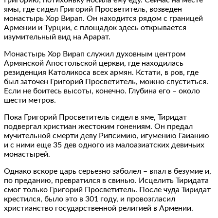
ямы, где сидел Григорий Просветитель, возведен
монастырь Хор Вирап. Он находится рядом с границей
Армении и Турции, с площадок здесь открывается
изумительный вид на Арарат.
Монастырь Хор Вирап служил духовным центром
Армянской Апостольской церкви, где находилась
резиденция Католикоса всех армян. Кстати, в ров, где
был заточен Григорий Просветитель, можно спуститься.
Если не боитесь высоты, конечно. Глубина его – около
шести метров.
Пока Григорий Просветитель сидел в яме, Тиридат
подвергал христиан жестоким гонениям. Он предал
мучительной смерти деву Рипсимию, игумению Гаианию
и с ними еще 35 дев одного из малоазиатских девичьих
монастырей.
Однако вскоре царь серьезно заболел – впал в безумие и,
по преданию, превратился в свинью. Исцелить Тиридата
смог только Григорий Просветитель. После чуда Тиридат
крестился, было это в 301 году, и провозгласил
христианство государственной религией в Армении.