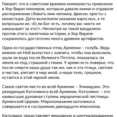
Говорят, что в советские времена коммунисты привозили
в Хор Вирап пионеров, которым давали камни и отдавали
распоряжение сбивать ими лепнину, фрески, кресты с
монастыря. Дети выполняли указание взрослых, а те
вопрошали их: «Если Бог есть, почему вас никто не
наказывает за это?». Несмотря на такой вандализм
против этого памятника истории, в Хор Вирапе
сохранилось достаточно много древних артефактов.
Одна из государственных птиц Армении – голубь. Ведь
именно ее Ной выпустил с ковчега, чтобы она выяснила,
ушла ли вода после Великого Потопа, показалась ли
земля из-под страшной стихии. У армян есть поверье, что
после смерти наша душа так же, как и эта птица, светлая
и чистая, улетает в мир иной, а наше тело, грешное,
остается в этой черной земле.
Самое святое место во всей Армении – Эчмиадзин. Это
резиденция Католикоса всей Армении. Католикос – это
наивысшая духовная ступень иерархической лестницы
Армянской Церкви. Миропомазание католикоса
совершается в сослужении двенадцати епископов.
Католикос представляет верховную и централизованную