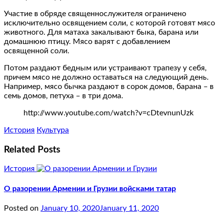
Участие в обряде священнослужителя ограничено
исключительно освящением соли, с которой готовят мясо
животного. Для матаха закалывают быка, барана или
домашнюю птицу. Мясо варят с добавлением
освященной соли.
Потом раздают бедным или устраивают трапезу у себя,
причем мясо не должно оставаться на следующий день.
Например, мясо бычка раздают в сорок домов, барана – в
семь домов, петуха – в три дома.
http://www.youtube.com/watch?v=cDtevnunUzk
История
Культура
Related Posts
История
О разорении Армении и Грузии войсками татар
Posted on
January 10, 2020
January 11, 2020