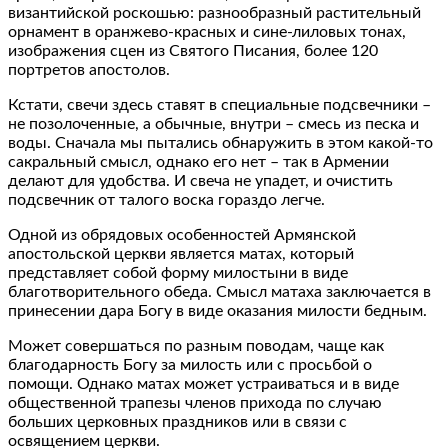
византийской роскошью: разнообразный растительный
орнамент в оранжево-красных и сине-лиловых тонах,
изображения сцен из Святого Писания, более 120
портретов апостолов.
Кстати, свечи здесь ставят в специальные подсвечники –
не позолоченные, а обычные, внутри – смесь из песка и
воды. Сначала мы пытались обнаружить в этом какой-то
сакральный смысл, однако его нет – так в Армении
делают для удобства. И свеча не упадет, и очистить
подсвечник от талого воска гораздо легче.
Одной из обрядовых особенностей Армянской
апостольской церкви является матах, который
представляет собой форму милостыни в виде
благотворительного обеда. Смысл матаха заключается в
принесении дара Богу в виде оказания милости бедным.
Может совершаться по разным поводам, чаще как
благодарность Богу за милость или с просьбой о
помощи. Однако матах может устраиваться и в виде
общественной трапезы членов прихода по случаю
больших церковных праздников или в связи с
освящением церкви.