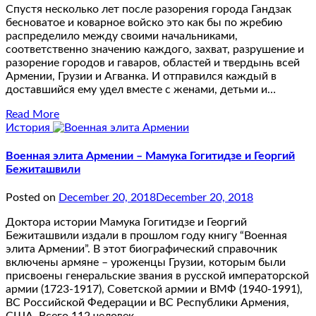
Спустя несколько лет после разорения города Гандзак
бесноватое и коварное войско это как бы по жребию
распределило между своими начальниками,
соответственно значению каждого, захват, разрушение и
разорение городов и гаваров, областей и твердынь всей
Армении, Грузии и Агванка. И отправился каждый в
доставшийся ему удел вместе с женами, детьми и…
Read More
История
Военная элита Армении – Мамука Гогитидзе и Георгий
Бежиташвили
Posted on
December 20, 2018
December 20, 2018
Доктора истории Мамука Гогитидзе и Георгий
Бежиташвили издали в прошлом году книгу “Военная
элита Армении”. В этот биографический справочник
включены армяне – уроженцы Грузии, которым были
присвоены генеральские звания в русской императорской
армии (1723-1917), Советской армии и ВМФ (1940-1991),
ВС Российской Федерации и ВС Республики Армения,