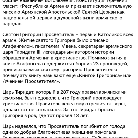
общим названием Богоявления. Конституция Армении
гласит: «Республика Армения признает исключительную
миссию Армянской Апостольской Святой Церкви как
национальной церкви в духовной жизни армянского
народа».
Святой Григорий Просветитель – первый Католикос всех
армян. Житие святого Григория было описано
Агафангелом, писателем IV века, секретарем армянского
царя Тиридата III, легендарным автором истории
обращения Армении в христианство. Помимо жития в
книге Агафангела содержится сборник 23 проповедей,
приписываемых святому Григорию Просветителю,
почему эту книгу называют еще «Книгой Григориса» или
«Учением Просветителя».
Царь Тиридат, который в 287 году правил армянскими
землями, был недоволен, что Григорий проповедует
христианство. Правитель велел ему отречься от веры,
однако тот не согласился. За это Тиридат бросил
Григория в ров, где тот провел 13 лет.
Царь надеялся, что Просветитель погибнет от голода,
однако добрая благочестивая женщина помогала
Григорию, потихоньку носила ему еду. Сейчас на месте